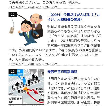
で再登場くださいね。 この方たちって、他人を...
2.4k件のビュー
|
2023/02/14 に投稿された
［00034］今日だけがんばる（「カ
イジ」大槻班長の言葉）
明日から頑張るのではなく今日から
頑張るのでもなく今日だけがんばる
（「カイジ」の名言） おはようござ
います。 2018年3月の筆者によりま
す営業研修に関するブログ配信記事
です。 外部顧問的といいますか、外部役員的なお役目を頂戴し
ているところの、スタートアップ企業でお話をしていました
ら、人材育成や新人研...
2.2k件のビュー
|
2018/03/27 に投稿された
安倍元首相銃撃瞬間
「明日たまたま地元に来るらしいか
ら、じゃあ明日決行しよっと」的な
「思い付き」の犯行にしては、住所
や経歴、準備状況等「犯人に幸運が
重なった」感が強過ぎると思う。発
射訓練や発射試験、射程距離、殺傷