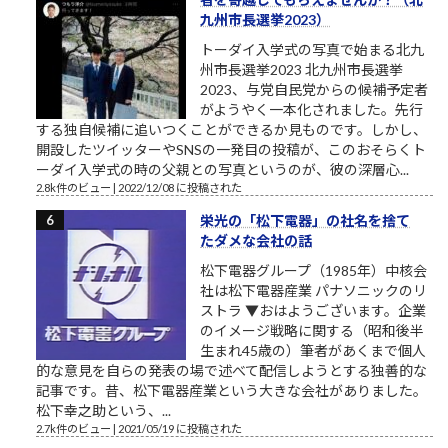
九州市長選挙2023）
トーダイ入学式の写真で始まる北九
州市長選挙2023 北九州市長選挙
2023、与党自民党からの候補予定者
がようやく一本化されました。先行
する独自候補に追いつくことができるか見ものです。しかし、
開設したツイッターやSNSの一発目の投稿が、このおそらくト
ーダイ入学式の時の父親との写真というのが、彼の深層心...
2.8k件のビュー
|
2022/12/08 に投稿された
栄光の「松下電器」の社名を捨て
たダメな会社の話
松下電器グループ（1985年）中核会
社は松下電器産業 パナソニックのリ
ストラ ▼おはようございます。企業
のイメージ戦略に関する（昭和後半
生まれ45歳の）筆者があくまで個人
的な意見を自らの発表の場で述べて配信しようとする独善的な
記事です。昔、松下電器産業という大きな会社がありました。
松下幸之助という、...
2.7k件のビュー
|
2021/05/19 に投稿された