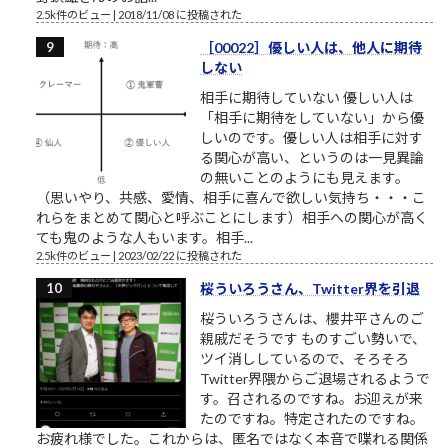
2.5k件のビュー
|
2018/11/08 に投稿された
［00022］優しい人は、他人に期待
しない
相手に期待していない 優しい人は
「相手に期待をしていない」から優
しいのです。優しい人は相手に対す
る関心が高い、というのは一見異論
の無いことのようにも見えます。
（思いやり、共感、愛情、相手に喜んで欲しい気持ち・・・こ
れらをまとめて関心と呼ぶことにします）相手への関心が高く
ても鬼のような人もいます。相手...
2.5k件のビュー
|
2023/02/22 に投稿された
桜ういろうさん、Twitter界を引退
桜ういろうさんは、櫻井平さんのご
親戚だそうです ものすごい勢いで、
ツイ消ししているので、そろそろ
Twitter界隈からご退場されるようで
す。召されるのですね。お迎えが来
たのですね。特定されたのですね。
お疲れ様でした。これからは、匿名ではなく本音で喋れる関係