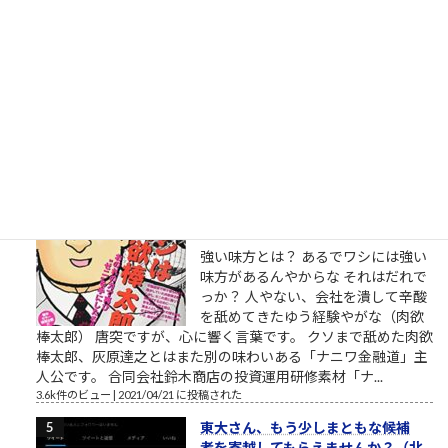
東京市在住の、碇ゲンドウさん。エ
ヴァンゲリオンシリーズの重要登場
人物、碇ゲンドウ（いかりげんど
う）は京都大学理学部卒という設定
です。公式には、第弐拾壱話・第２１話 ネルフ、誕生という
章で、1999年、京都大学理学部の教授だった冬月は、興味深い
レポートを書いた学生、碇...
3.9k件のビュー
|
2021/03/11 に投稿された
［00006］あるでワシには強い味方
があるんやからな（肉欲棒太郎の
言葉）
強い味方とは？ あるでワシには強い
味方があるんやからな それはだれで
っか？ 人やない、会社を潰して辛酸
を舐めてきたゆう経験やがな（肉欲
棒太郎） 唐突ですが、心に響く言葉です。 クソまで舐めた肉欲
棒太郎、灰原達之とはまた別の味わいある「ナニワ金融道」主
人公です。 合同会社鈴木商店の投資運用研修素材「ナ...
3.6k件のビュー
|
2021/04/21 に投稿された
東大さん、もう少しまともな候補
者を寄越してもらえませんか？（北