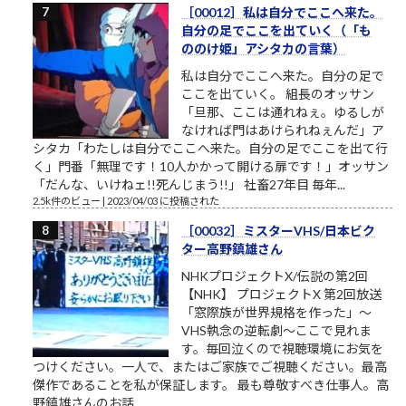
［00012］私は自分でここへ来た。
自分の足でここを出ていく（「も
ののけ姫」アシタカの言葉）
私は自分でここへ来た。自分の足で
ここを出ていく。 組長のオッサン
「旦那、ここは通れねぇ。ゆるしが
なければ門はあけられねぇんだ」ア
シタカ「わたしは自分でここへ来た。自分の足でここを出て行
く」門番「無理です！10人かかって開ける扉です！」オッサン
「だんな、いけねェ!!死んじまう!!」 社畜27年目 毎年...
2.5k件のビュー
|
2023/04/03 に投稿された
［00032］ミスターVHS/日本ビク
ター高野鎮雄さん
NHKプロジェクトX/伝説の第2回
【NHK】 プロジェクトX 第2回放送
「窓際族が世界規格を作った」～
VHS執念の逆転劇～ここで見れま
す。毎回泣くので視聴環境にお気を
つけください。一人で、またはご家族でご視聴ください。最高
傑作であることを私が保証します。 最も尊敬すべき仕事人。高
野鎮雄さんのお話...