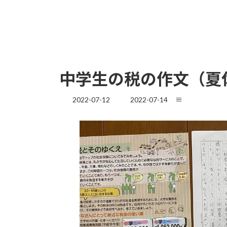
中学生の税の作文（夏
最
2022-07-12
2022-07-14
≡
終
更
新
日
時
: