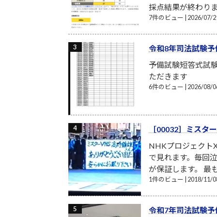
採点結果が終わり
7件のビュー
|
2026/07
令和8年司法試験予
予備試験短答式試
ただきます
6件のビュー
|
2026/08
［00032］ミスタ
NHKプロジェクト
で見れます。毎回
が保証します。 最
1件のビュー
|
2018/11
令和7年司法試験