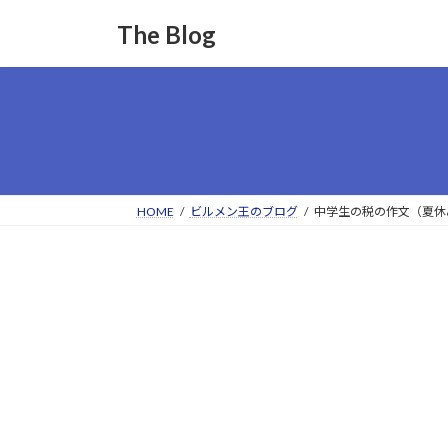
コ
ナ
The Blog
ン
ビ
テ
ゲ
ン
ー
ツ
シ
へ
ョ
ス
ン
キ
に
ッ
移
HOME
ビルメン王のブログ
中学生の税の作文（夏休
プ
動