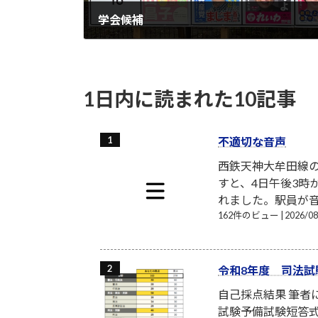
学会候補
2022-07-12
1日内に読まれた10記事
不適切な音声
西鉄天神大牟田線
すと、4日午後3時
れました。駅員が音
162件のビュー
|
2026/
令和8年度 司法試
自己採点結果 筆
試験予備試験短答式