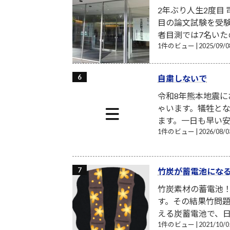
2年ぶり人生2度目
目の論文試験を受験
者目測では7名いたの
1件のビュー
|
2025/09
自粛しないで
令和8年熊本地震
ゃいます。犠牲と
ます。一日も早い安
1件のビュー
|
2026/08
竹炭が蓄電池にな
竹炭素材の蓄電池
す。その結果竹問題
える炭蓄電池で、日
1件のビュー
|
2021/10