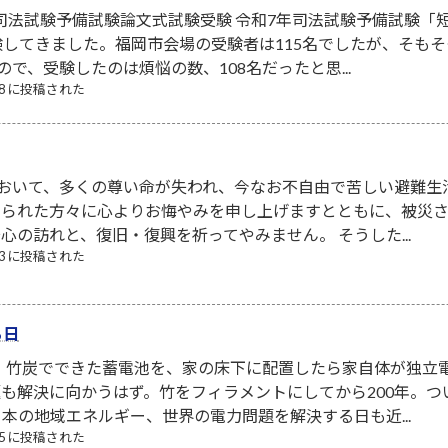
 司法試験予備試験論文式試験受験 令和7年司法試験予備試験「
してきました。福岡市会場の受験者は115名でしたが、そも
で、受験したのは煩悩の数、108名だったと思...
/08 に投稿された
において、多くの尊い命が失われ、今なお不自由で苦しい避難生
なられた方々に心よりお悔やみを申し上げますとともに、被災
心の訪れと、復旧・復興を祈ってやみません。 そうした...
/03 に投稿された
る日
！ 竹炭でできた蓄電池を、家の床下に配置したら家自体が独立
も解決に向かうはず。竹をフィラメントにしてから200年。
本の地域エネルギー、世界の電力問題を解決する日も近...
/05 に投稿された