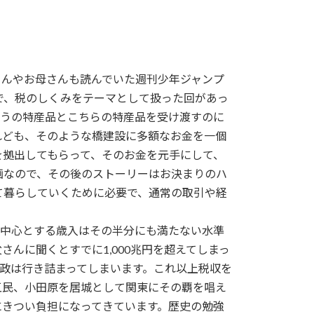
さんやお母さんも読んでいた週刊少年ジャンプ
で、税のしくみをテーマとして扱った回があっ
こうの特産品とこちらの特産品を受け渡すのに
れども、そのような橋建設に多額なお金を一個
を拠出してもらって、そのお金を元手にして、
画なので、その後のストーリーはお決まりのハ
て暮らしていくために必要で、通常の取引や経
を中心とする歳入はその半分にも満たない水準
んに聞くとすでに1,000兆円を超えてしまっ
財政は行き詰まってしまいます。これ以上税収を
五民、小田原を居城として関東にその覇を唱え
にきつい負担になってきています。歴史の勉強