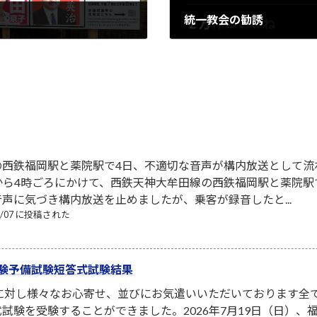
統一教会の勧誘
2022-07-13
の西鉄福岡駅と薬院駅で4日、不適切な音声が構内放送として流
から4時ごろにかけて、西鉄天神大牟田線の西鉄福岡駅と薬院
声に気づき構内放送を止めましたが、乗客が録音したと...
08/07 に投稿された
験予備試験短答式試験結果
者に対し様々なお心寄せ、並びにお気遣いいただいております全
試験を受験することができました。2026年7月19日（日）