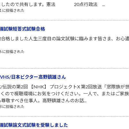
ましたので共有します。憲法 20点行政法 ...
/21 に投稿された
備試験短答式試験合格
験合格しました人生三度目の論文試験に臨みます皆さま、お心
/06 に投稿された
ーVHS/日本ビクター高野鎮雄さん
X/伝説の第2回 【NHK】 プロジェクトX 第2回放送「窓際族
泣くので視聴環境にお気をつけください。一人で、またはご家
も尊敬すべき仕事人。高野鎮雄さんのお話...
/08 に投稿された
予備試験論文式試験を受験しました