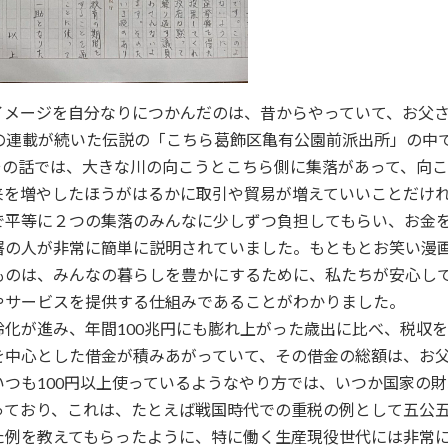
イメージを自分なりにつかんだのは、昔からやっていて、お父
年の連載が続いた伝説の「こちら葛飾区亀有公園前派出所」の中
その話では、大きな川の向こうとこちら側に集落があって、向
来を増やしたほうがはるかに取引や貿易が増えていいことだけ
で平等に２つの集落のみんなに少しずつ負担してもらい、お金
署の人が非常に簡単に説明されていました。もともとお笑い漫
ものは、みんなの暮らしを豊かにするために、私たちが安心し
やサービスを提供する仕組みであることがわかりました。
化が進み、年間100兆円にも膨れ上がった歳出に比べ、税収
を中心とした借金が積みあがっていて、その借金の総額は、お父さ
いつも100円以上使っているようなやり方では、いつか国家の
っており、これは、たとえば戦国時代での重税の例として五公
た例を教えてもらったように、特に働く生産現役世代には非常