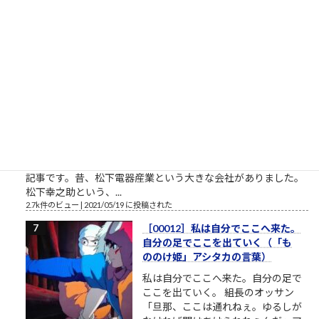
開設したツイッターやSNSの一発目の投稿が、このおそらくト
ーダイ入学式の時の父親との写真というのが、彼の深層心...
2.8k件のビュー
|
2022/12/08 に投稿された
栄光の「松下電器」の社名を捨て
たダメな会社の話
松下電器グループ（1985年）中核会
社は松下電器産業 パナソニックのリ
ストラ ▼おはようございます。企業
のイメージ戦略に関する（昭和後半
生まれ45歳の）筆者があくまで個人
的な意見を自らの発表の場で述べて配信しようとする独善的な
記事です。昔、松下電器産業という大きな会社がありました。
松下幸之助という、...
2.7k件のビュー
|
2021/05/19 に投稿された
［00012］私は自分でここへ来た。
自分の足でここを出ていく（「も
ののけ姫」アシタカの言葉）
私は自分でここへ来た。自分の足で
ここを出ていく。 組長のオッサン
「旦那、ここは通れねぇ。ゆるしが