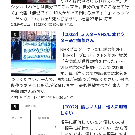
なければ門はあけられねぇんだ」ア
シタカ「わたしは自分でここへ来た。自分の足でここを出て行
く」門番「無理です！10人かかって開ける扉です！」オッサン
「だんな、いけねェ!!死んじまう!!」 社畜27年目 毎年...
2.5k件のビュー
|
2023/04/03 に投稿された
［00032］ミスターVHS/日本ビク
ター高野鎮雄さん
NHKプロジェクトX/伝説の第2回
【NHK】 プロジェクトX 第2回放送
「窓際族が世界規格を作った」～
VHS執念の逆転劇～ここで見れま
す。毎回泣くので視聴環境にお気を
つけください。一人で、またはご家族でご視聴ください。最高
傑作であることを私が保証します。 最も尊敬すべき仕事人。高
野鎮雄さんのお話...
2.5k件のビュー
|
2018/11/08 に投稿された
［00022］優しい人は、他人に期待
しない
相手に期待していない 優しい人は
「相手に期待をしていない」から優
しいのです。優しい人は相手に対す