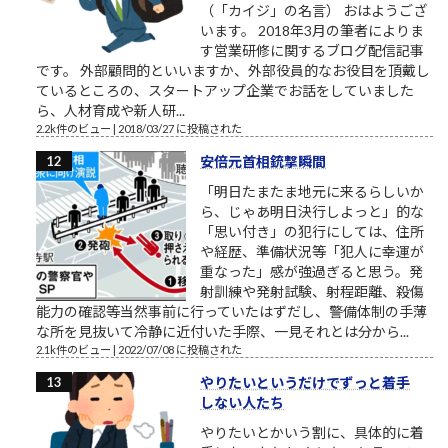
（「カイジ」の名言） おはようござ
います。 2018年3月の筆者によりま
す営業研修に関するブログ配信記事
です。 外部顧問的といいますか、外部役員的なお役目を頂戴し
ているところの、スタートアップ企業でお話をしていました
ら、人材育成や新人研...
2.2k件のビュー
|
2018/03/27 に投稿された
安倍元首相銃撃瞬間
「明日たまたま地元に来るらしいか
ら、じゃあ明日決行しよっと」的な
「思い付き」の犯行にしては、住所
や経歴、準備状況等「犯人に幸運が
重なった」感が強過ぎると思う。発
射訓練や発射試験、射程距離、殺傷
能力の確認等当然事前に行っていたはずだし、警備体制の手薄
な所を見抜いて冷静に近付いた手際、一見それとは分から...
2.1k件のビュー
|
2022/07/08 に投稿された
やりたいというだけでずっと着手
しない人たち
やりたいとかいう割に、具体的に着