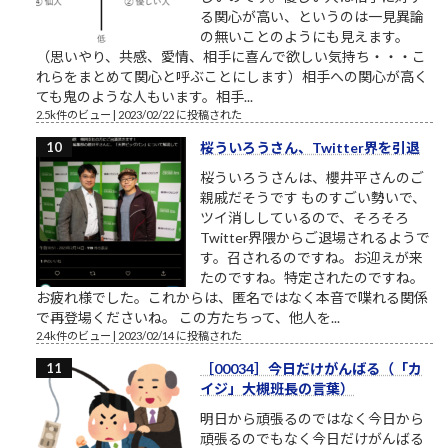
る関心が高い、というのは一見異論
の無いことのようにも見えます。
（思いやり、共感、愛情、相手に喜んで欲しい気持ち・・・こ
れらをまとめて関心と呼ぶことにします）相手への関心が高く
ても鬼のような人もいます。相手...
2.5k件のビュー
|
2023/02/22 に投稿された
桜ういろうさん、Twitter界を引退
桜ういろうさんは、櫻井平さんのご
親戚だそうです ものすごい勢いで、
ツイ消ししているので、そろそろ
Twitter界隈からご退場されるようで
す。召されるのですね。お迎えが来
たのですね。特定されたのですね。
お疲れ様でした。これからは、匿名ではなく本音で喋れる関係
で再登場くださいね。 この方たちって、他人を...
2.4k件のビュー
|
2023/02/14 に投稿された
［00034］今日だけがんばる（「カ
イジ」大槻班長の言葉）
明日から頑張るのではなく今日から
頑張るのでもなく今日だけがんばる