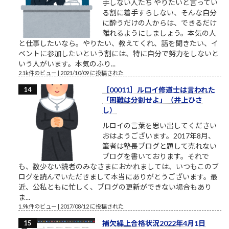
手しない人たち やりたいと言ってい
る割に着手すらしない、そんな自分
に酔うだけの人からは、できるだけ
離れるようにしましょう。本気の人
と仕事したいなら。やりたい、教えてくれ、話を聞きたい、イ
ベントに参加したいという割には、特に自分で努力をしないと
いう人がいます。本気のふり...
2.1k件のビュー
|
2021/10/09 に投稿された
［00011］ルロイ修道士は言われた
「困難は分割せよ」（井上ひさ
し）
ルロイの言葉を思い出してください
おはようございます。2017年8月、
筆者は塾長ブログと題して売れない
ブログを書いております。それで
も、数少ない読者のみなさまにおかれましては、いつもこのブ
ログを読んでいただきまして本当にありがとうございます。最
近、公私ともに忙しく、ブログの更新ができない場合もあり
ま...
1.9k件のビュー
|
2017/08/12 に投稿された
補欠繰上合格状況2022年4月1日