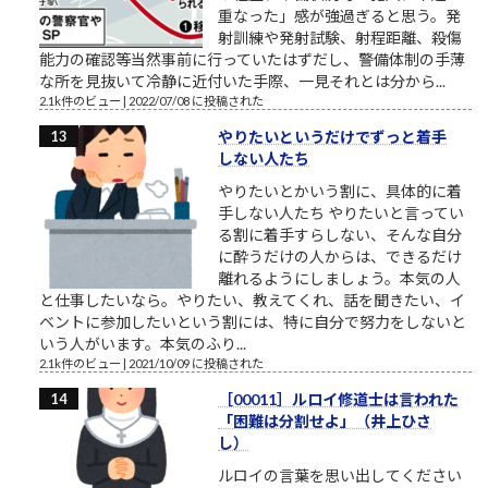
重なった」感が強過ぎると思う。発
射訓練や発射試験、射程距離、殺傷
能力の確認等当然事前に行っていたはずだし、警備体制の手薄
な所を見抜いて冷静に近付いた手際、一見それとは分から...
2.1k件のビュー
|
2022/07/08 に投稿された
やりたいというだけでずっと着手
しない人たち
やりたいとかいう割に、具体的に着
手しない人たち やりたいと言ってい
る割に着手すらしない、そんな自分
に酔うだけの人からは、できるだけ
離れるようにしましょう。本気の人
と仕事したいなら。やりたい、教えてくれ、話を聞きたい、イ
ベントに参加したいという割には、特に自分で努力をしないと
いう人がいます。本気のふり...
2.1k件のビュー
|
2021/10/09 に投稿された
［00011］ルロイ修道士は言われた
「困難は分割せよ」（井上ひさ
し）
ルロイの言葉を思い出してください