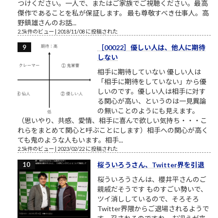
つけください。一人で、またはご家族でご視聴ください。最高
傑作であることを私が保証します。 最も尊敬すべき仕事人。高
野鎮雄さんのお話...
2.5k件のビュー
|
2018/11/08 に投稿された
［00022］優しい人は、他人に期待
しない
相手に期待していない 優しい人は
「相手に期待をしていない」から優
しいのです。優しい人は相手に対す
る関心が高い、というのは一見異論
の無いことのようにも見えます。
（思いやり、共感、愛情、相手に喜んで欲しい気持ち・・・こ
れらをまとめて関心と呼ぶことにします）相手への関心が高く
ても鬼のような人もいます。相手...
2.5k件のビュー
|
2023/02/22 に投稿された
桜ういろうさん、Twitter界を引退
桜ういろうさんは、櫻井平さんのご
親戚だそうです ものすごい勢いで、
ツイ消ししているので、そろそろ
Twitter界隈からご退場されるようで