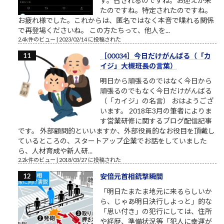
す。召されるのですね。お迎えが来
たのですね。特定されたのですね。
お疲れ様でした。これからは、匿名ではなく本音で喋れる関係
で再登場くださいね。 この方たちって、他人を...
2.4k件のビュー
|
2023/02/14 に投稿された
［00034］今日だけがんばる（「カ
イジ」大槻班長の言葉）
明日から頑張るのではなく今日から
頑張るのでもなく今日だけがんばる
（「カイジ」の名言） おはようござ
います。 2018年3月の筆者によりま
す営業研修に関するブログ配信記事
です。 外部顧問的といいますか、外部役員的なお役目を頂戴し
ているところの、スタートアップ企業でお話をしていました
ら、人材育成や新人研...
2.2k件のビュー
|
2018/03/27 に投稿された
安倍元首相銃撃瞬間
「明日たまたま地元に来るらしいか
ら、じゃあ明日決行しよっと」的な
「思い付き」の犯行にしては、住所
や経歴、準備状況等「犯人に幸運が