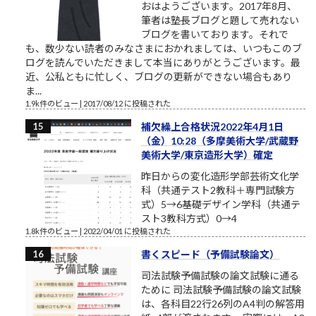
おはようございます。2017年8月、
筆者は塾長ブログと題して売れない
ブログを書いております。それで
も、数少ない読者のみなさまにおかれましては、いつもこのブ
ログを読んでいただきまして本当にありがとうございます。最
近、公私ともに忙しく、ブログの更新ができない場合もあり
ま...
1.9k件のビュー
|
2017/08/12 に投稿された
補欠繰上合格状況2022年4月1日
（金）10:28（多摩美術大学/武蔵野
美術大学/東京造形大学）確定
昨日からの変化造形学部芸術文化学
科（共通テスト2教科＋専門試験方
式）5→6基礎デザイン学科（共通テ
スト3教科方式）0→4
1.8k件のビュー
|
2022/04/01 に投稿された
書くスピード（予備試験論文）
司法試験予備試験の論文試験に通る
ために 司法試験予備試験の論文試験
は、各科目22行26列のA4判の解答用