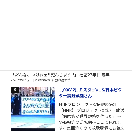
松下幸之助という、...
2.7k件のビュー
|
2021/05/19 に投稿された
［00012］私は自分でここへ来た。
自分の足でここを出ていく（「も
ののけ姫」アシタカの言葉）
私は自分でここへ来た。自分の足で
ここを出ていく。 組長のオッサン
「旦那、ここは通れねぇ。ゆるしが
なければ門はあけられねぇんだ」ア
シタカ「わたしは自分でここへ来た。自分の足でここを出て行
く」門番「無理です！10人かかって開ける扉です！」オッサン
「だんな、いけねェ!!死んじまう!!」 社畜27年目 毎年...
2.5k件のビュー
|
2023/04/03 に投稿された
［00032］ミスターVHS/日本ビク
ター高野鎮雄さん
NHKプロジェクトX/伝説の第2回
【NHK】 プロジェクトX 第2回放送
「窓際族が世界規格を作った」～
VHS執念の逆転劇～ここで見れま
す。毎回泣くので視聴環境にお気を