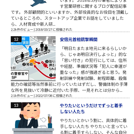
います。 2018年3月の筆者によりま
す営業研修に関するブログ配信記事
です。 外部顧問的といいますか、外部役員的なお役目を頂戴し
ているところの、スタートアップ企業でお話をしていました
ら、人材育成や新人研...
2.2k件のビュー
|
2018/03/27 に投稿された
安倍元首相銃撃瞬間
「明日たまたま地元に来るらしいか
ら、じゃあ明日決行しよっと」的な
「思い付き」の犯行にしては、住所
や経歴、準備状況等「犯人に幸運が
重なった」感が強過ぎると思う。発
射訓練や発射試験、射程距離、殺傷
能力の確認等当然事前に行っていたはずだし、警備体制の手薄
な所を見抜いて冷静に近付いた手際、一見それとは分から...
2.1k件のビュー
|
2022/07/08 に投稿された
やりたいというだけでずっと着手
しない人たち
やりたいとかいう割に、具体的に着
手しない人たち やりたいと言ってい
る割に着手すらしない、そんな自分