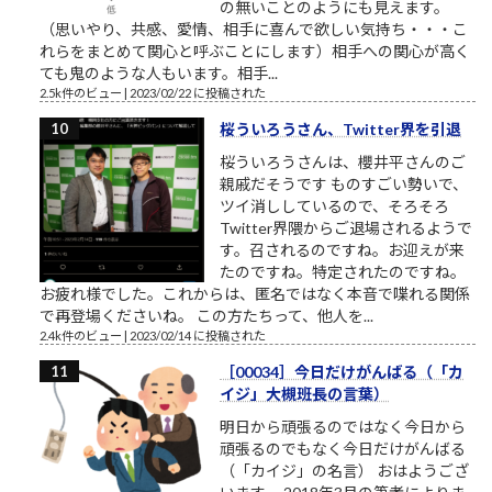
の無いことのようにも見えます。
（思いやり、共感、愛情、相手に喜んで欲しい気持ち・・・こ
れらをまとめて関心と呼ぶことにします）相手への関心が高く
ても鬼のような人もいます。相手...
2.5k件のビュー
|
2023/02/22 に投稿された
桜ういろうさん、Twitter界を引退
桜ういろうさんは、櫻井平さんのご
親戚だそうです ものすごい勢いで、
ツイ消ししているので、そろそろ
Twitter界隈からご退場されるようで
す。召されるのですね。お迎えが来
たのですね。特定されたのですね。
お疲れ様でした。これからは、匿名ではなく本音で喋れる関係
で再登場くださいね。 この方たちって、他人を...
2.4k件のビュー
|
2023/02/14 に投稿された
［00034］今日だけがんばる（「カ
イジ」大槻班長の言葉）
明日から頑張るのではなく今日から
頑張るのでもなく今日だけがんばる
（「カイジ」の名言） おはようござ