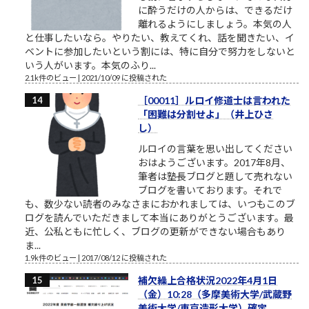
に酔うだけの人からは、できるだけ
離れるようにしましょう。本気の人
と仕事したいなら。やりたい、教えてくれ、話を聞きたい、イ
ベントに参加したいという割には、特に自分で努力をしないと
いう人がいます。本気のふり...
2.1k件のビュー
|
2021/10/09 に投稿された
［00011］ルロイ修道士は言われた
「困難は分割せよ」（井上ひさ
し）
ルロイの言葉を思い出してください
おはようございます。2017年8月、
筆者は塾長ブログと題して売れない
ブログを書いております。それで
も、数少ない読者のみなさまにおかれましては、いつもこのブ
ログを読んでいただきまして本当にありがとうございます。最
近、公私ともに忙しく、ブログの更新ができない場合もあり
ま...
1.9k件のビュー
|
2017/08/12 に投稿された
補欠繰上合格状況2022年4月1日
（金）10:28（多摩美術大学/武蔵野
美術大学/東京造形大学）確定