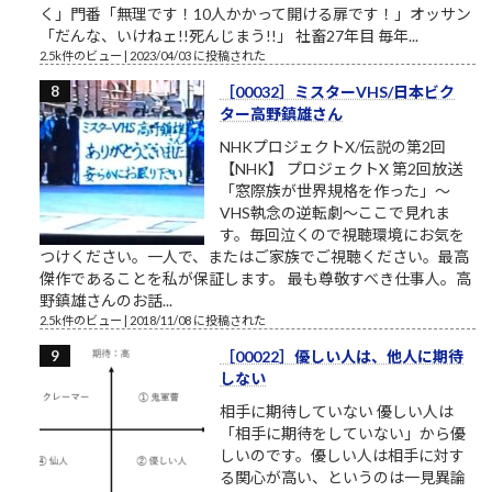
く」門番「無理です！10人かかって開ける扉です！」オッサン
「だんな、いけねェ!!死んじまう!!」 社畜27年目 毎年...
2.5k件のビュー
|
2023/04/03 に投稿された
［00032］ミスターVHS/日本ビク
ター高野鎮雄さん
NHKプロジェクトX/伝説の第2回
【NHK】 プロジェクトX 第2回放送
「窓際族が世界規格を作った」～
VHS執念の逆転劇～ここで見れま
す。毎回泣くので視聴環境にお気を
つけください。一人で、またはご家族でご視聴ください。最高
傑作であることを私が保証します。 最も尊敬すべき仕事人。高
野鎮雄さんのお話...
2.5k件のビュー
|
2018/11/08 に投稿された
［00022］優しい人は、他人に期待
しない
相手に期待していない 優しい人は
「相手に期待をしていない」から優
しいのです。優しい人は相手に対す
る関心が高い、というのは一見異論