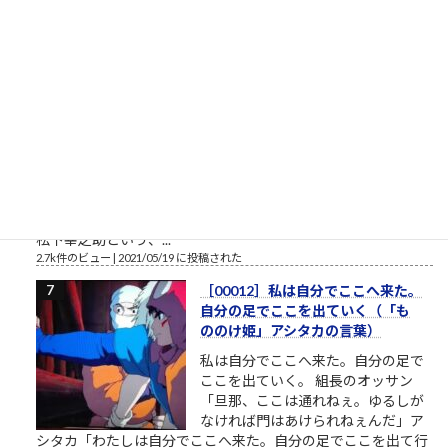
2.8k件のビュー
|
2022/12/08 に投稿された
栄光の「松下電器」の社名を捨て
たダメな会社の話
松下電器グループ（1985年）中核会
社は松下電器産業 パナソニックのリ
ストラ ▼おはようございます。企業
のイメージ戦略に関する（昭和後半
生まれ45歳の）筆者があくまで個人
的な意見を自らの発表の場で述べて配信しようとする独善的な
記事です。昔、松下電器産業という大きな会社がありました。
松下幸之助という、...
2.7k件のビュー
|
2021/05/19 に投稿された
［00012］私は自分でここへ来た。
自分の足でここを出ていく（「も
ののけ姫」アシタカの言葉）
私は自分でここへ来た。自分の足で
ここを出ていく。 組長のオッサン
「旦那、ここは通れねぇ。ゆるしが
なければ門はあけられねぇんだ」ア
シタカ「わたしは自分でここへ来た。自分の足でここを出て行