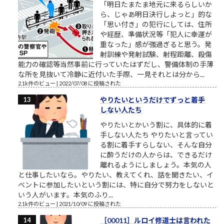
「明日たまたま地元に来るらしいか
ら、じゃあ明日決行しよっと」的な
「思い付き」の犯行にしては、住所
や経歴、準備状況等「犯人に幸運が
重なった」感が強過ぎると思う。発
射訓練や発射試験、射程距離、殺傷
能力の確認等当然事前に行っていたはずだし、警備体制の手薄
な所を見抜いて冷静に近付いた手際、一見それとは分から...
2.1k件のビュー
|
2022/07/08 に投稿された
やりたいというだけでずっと着手
しない人たち
やりたいとかいう割に、具体的に着
手しない人たち やりたいと言ってい
る割に着手すらしない、そんな自分
に酔うだけの人からは、できるだけ
離れるようにしましょう。本気の人
と仕事したいなら。やりたい、教えてくれ、話を聞きたい、イ
ベントに参加したいという割には、特に自分で努力をしないと
いう人がいます。本気のふり...
2.1k件のビュー
|
2021/10/09 に投稿された
［00011］ルロイ修道士は言われた