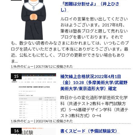
「困難は分割せよ」（井上ひさ
し）
ルロイの言葉を思い出してください
おはようございます。2017年8月、
筆者は塾長ブログと題して売れない
ブログを書いております。それで
も、数少ない読者のみなさまにおかれましては、いつもこのブ
ログを読んでいただきまして本当にありがとうございます。最
近、公私ともに忙しく、ブログの更新ができない場合もあり
ま...
1.9k件のビュー
|
2017/08/12 に投稿された
補欠繰上合格状況2022年4月1日
（金）10:28（多摩美術大学/武蔵野
美術大学/東京造形大学）確定
昨日からの変化造形学部芸術文化学
科（共通テスト2教科＋専門試験方
式）5→6基礎デザイン学科（共通テ
スト3教科方式）0→4
1.8k件のビュー
|
2022/04/01 に投稿された
書くスピード（予備試験論文）