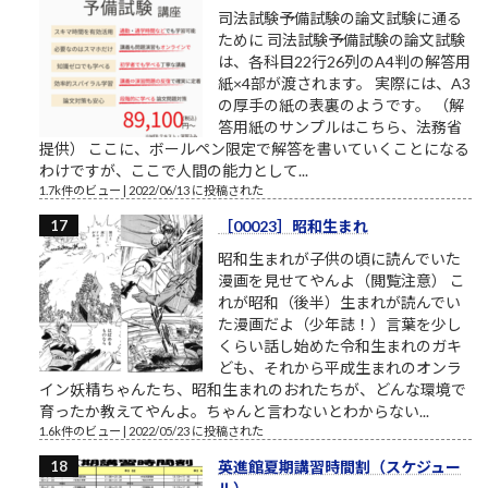
司法試験予備試験の論文試験に通る
ために 司法試験予備試験の論文試験
は、各科目22行26列のA4判の解答用
紙×4部が渡されます。 実際には、A3
の厚手の紙の表裏のようです。 （解
答用紙のサンプルはこちら、法務省
提供） ここに、ボールペン限定で解答を書いていくことになる
わけですが、ここで人間の能力として...
1.7k件のビュー
|
2022/06/13 に投稿された
［00023］昭和生まれ
昭和生まれが子供の頃に読んでいた
漫画を見せてやんよ（閲覧注意） こ
れが昭和（後半）生まれが読んでい
た漫画だよ（少年誌！）言葉を少し
くらい話し始めた令和生まれのガキ
ども、それから平成生まれのオンラ
イン妖精ちゃんたち、昭和生まれのおれたちが、どんな環境で
育ったか教えてやんよ。ちゃんと言わないとわからない...
1.6k件のビュー
|
2022/05/23 に投稿された
英進館夏期講習時間割（スケジュー