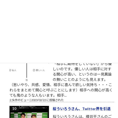
【NHK】 プロジェクトX 第2回放送
「窓際族が世界規格を作った」～
VHS執念の逆転劇～ここで見れま
す。毎回泣くので視聴環境にお気を
つけください。一人で、またはご家族でご視聴ください。最高
傑作であることを私が保証します。 最も尊敬すべき仕事人。高
野鎮雄さんのお話...
2.5k件のビュー
|
2018/11/08 に投稿された
［00022］優しい人は、他人に期待
しない
相手に期待していない 優しい人は
「相手に期待をしていない」から優
しいのです。優しい人は相手に対す
る関心が高い、というのは一見異論
の無いことのようにも見えます。
（思いやり、共感、愛情、相手に喜んで欲しい気持ち・・・こ
れらをまとめて関心と呼ぶことにします）相手への関心が高く
ても鬼のような人もいます。相手...
2.5k件のビュー
|
2023/02/22 に投稿された
桜ういろうさん、Twitter界を引退
桜ういろうさんは、櫻井平さんのご