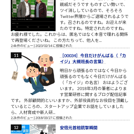
親戚だそうです ものすごい勢いで、
ツイ消ししているので、そろそろ
Twitter界隈からご退場されるようで
す。召されるのですね。お迎えが来
たのですね。特定されたのですね。
お疲れ様でした。これからは、匿名ではなく本音で喋れる関係
で再登場くださいね。 この方たちって、他人を...
2.4k件のビュー
|
2023/02/14 に投稿された
［00034］今日だけがんばる（「カ
イジ」大槻班長の言葉）
明日から頑張るのではなく今日から
頑張るのでもなく今日だけがんばる
（「カイジ」の名言） おはようござ
います。 2018年3月の筆者によりま
す営業研修に関するブログ配信記事
です。 外部顧問的といいますか、外部役員的なお役目を頂戴し
ているところの、スタートアップ企業でお話をしていました
ら、人材育成や新人研...
2.2k件のビュー
|
2018/03/27 に投稿された
安倍元首相銃撃瞬間