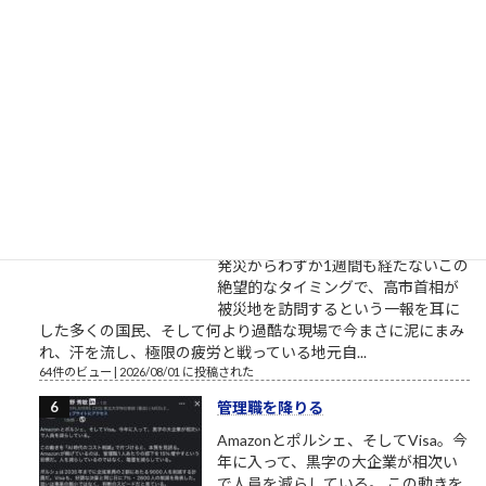
における「職場の飲み会」という奇
妙な儀式が、いかにして限界を迎
え、そして双方にとってのディスト
ピアへと変貌したかを鮮やかに浮き彫りにしています。 「なぜ
飲み会に来ないか？この際だからはっきり言いますね」...
68件のビュー
|
2026/07/26 に投稿された
首相の被災地訪問なんかやめてく
れ
「勘弁してくれよ」――被災地の悲痛な
本音と乖離する政治的パフォーマン
ス 「勘弁してくれよ……」。これが、
発災からわずか1週間も経たないこの
絶望的なタイミングで、高市首相が
被災地を訪問するという一報を耳に
した多くの国民、そして何より過酷な現場で今まさに泥にまみ
れ、汗を流し、極限の疲労と戦っている地元自...
64件のビュー
|
2026/08/01 に投稿された
管理職を降りる
Amazonとポルシェ、そしてVisa。今
年に入って、黒字の大企業が相次い
で人員を減らしている。 この動きを