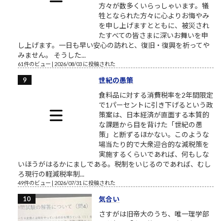
方々が数多くいらっしゃいます。犠
牲となられた方々に心よりお悔やみ
を申し上げますとともに、被災され
たすべての皆さまに深いお舞いを申
し上げます。一日も早い安心の訪れと、復旧・復興を祈ってや
みません。 そうした...
61件のビュー
|
2026/08/03 に投稿された
世紀の愚策
食料品に対する消費税率を2年間限定
で1パーセントに引き下げるという政
策案は、日本経済が直面する本質的
な課題から目を背けた「世紀の愚
策」と断ずるほかない。このような
場当たり的で大衆迎合的な減税策を
実施するくらいであれば、何もしな
いほうがはるかにましである。税制をいじるのであれば、むし
ろ現行の軽減税率制...
49件のビュー
|
2026/07/31 に投稿された
気合い
さすがは旧帝大のうち、唯一理学部