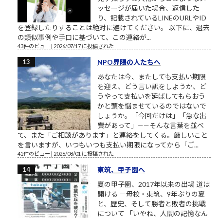
ッセージが届いた場合、返信した
り、記載されているLINEのURLやID
を登録したりすることは絶対に避けてください。 以下に、過去
の類似事例や手口に基づいて、この連絡が...
43件のビュー
|
2026/07/17 に投稿された
NPO界隈の人たちへ
あなたは今、またしても支払い期限
を迎え、どう言い訳をしようか、ど
うやって支払いを延ばしてもらおう
かと頭を悩ませているのではないで
しょうか。「今回だけは」「急な出
費があって」——そんな言葉を並べ
て、また「ご相談があります」と連絡をしてくる。厳しいこと
を言いますが、いつもいつも支払い期限になってから「ご...
41件のビュー
|
2026/08/01 に投稿された
東筑、甲子園へ
夏の甲子園、2017年以来の出場 道は
開ける ―母校・東筑、9年ぶりの夏
と、歴史、そして勝者と敗者の挑戦
について 「いやね、人間の記憶なん