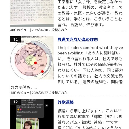
工学部に「女子枠」を設定しなかっ
た東北大学。 教授の、教育者として
の教養・気概・気合いが違う。 教わ
るとは、学ぶとは、こういうことを
言う。 背筋が、伸びます。
48件のビュー
|
2026/07/18 に投稿された
昇進できない真の理由
I help leaders confront what they've
been avoiding 「あの人に聞けばい
い」 そう言われる人は、社内で最も
頼られ、社外ではその価値が最も伝
わりにくい。 同じ人物の、同じ能力
についての話です。 社内の文脈を熟
知している。 過去の経緯も、関係者
の力関係も、...
45件のビュー
|
2026/07/27 に投稿された
詐欺連絡
結論から申し上げますと、これは**
極めて高い確率で「詐欺（または悪
質なスパム・勧誘）連絡」**です。
見ず知らずの人物からこのようなメ