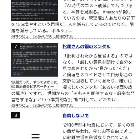
『AI時代のコスト削減』で片づける
と、本質を見誤る。 Amazonが掲げ
ているのは、管理職1人あたりの部下
を15%増やすという目標だ。人を減らしているのではなく、階
層を減らしている。 ポルシェ...
64件のビュー
|
2026/07/30 に投稿された
松尾さんの鋼のメンタル
「批判されたから反省する」のでは
なく、「厳しい意見を聞けて自分を
見つめ直せたから“良かった”んだ」
と論理をスライドさせて自分都合の
文脈に回収していくあたり、確かに
凄まじいメンタル（あるいは面の皮
の厚さ）ですね。 世間からの「そもそも開催するな・軽率な発
言をするな」という本質的な批判に対して、どれだけ...
62件のビュー
|
2026/07/31 に投稿された
自粛しないで
令和8年熊本地震において、多くの尊
い命が失われ、今なお不自由で苦し
い避難生活を余儀なくされている