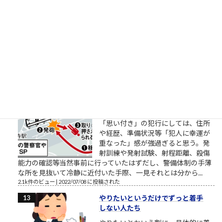
頑張るのでもなく今日だけがんばる
（「カイジ」の名言） おはようござ
います。 2018年3月の筆者によりま
す営業研修に関するブログ配信記事
です。 外部顧問的といいますか、外部役員的なお役目を頂戴し
ているところの、スタートアップ企業でお話をしていました
ら、人材育成や新人研...
2.2k件のビュー
|
2018/03/27 に投稿された
安倍元首相銃撃瞬間
「明日たまたま地元に来るらしいか
ら、じゃあ明日決行しよっと」的な
「思い付き」の犯行にしては、住所
や経歴、準備状況等「犯人に幸運が
重なった」感が強過ぎると思う。発
射訓練や発射試験、射程距離、殺傷
能力の確認等当然事前に行っていたはずだし、警備体制の手薄
な所を見抜いて冷静に近付いた手際、一見それとは分から...
2.1k件のビュー
|
2022/07/08 に投稿された
やりたいというだけでずっと着手
しない人たち