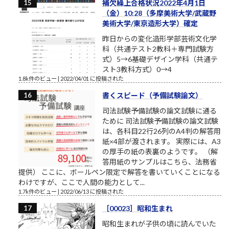
補欠繰上合格状況2022年4月1日
（金）10:28（多摩美術大学/武蔵野
美術大学/東京造形大学）確定
昨日からの変化造形学部芸術文化学
科（共通テスト2教科＋専門試験方
式）5→6基礎デザイン学科（共通テ
スト3教科方式）0→4
1.8k件のビュー
|
2022/04/01 に投稿された
書くスピード（予備試験論文）
司法試験予備試験の論文試験に通る
ために 司法試験予備試験の論文試験
は、各科目22行26列のA4判の解答用
紙×4部が渡されます。 実際には、A3
の厚手の紙の表裏のようです。 （解
答用紙のサンプルはこちら、法務省
提供） ここに、ボールペン限定で解答を書いていくことになる
わけですが、ここで人間の能力として...
1.7k件のビュー
|
2022/06/13 に投稿された
［00023］昭和生まれ
昭和生まれが子供の頃に読んでいた