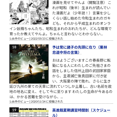
漫画を見せてやんよ（閲覧注意） こ
れが昭和（後半）生まれが読んでい
た漫画だよ（少年誌！）言葉を少し
くらい話し始めた令和生まれのガキ
ども、それから平成生まれのオンラ
イン妖精ちゃんたち、昭和生まれのおれたちが、どんな環境で
育ったか教えてやんよ。ちゃんと言わないとわからない...
1.6k件のビュー
|
2022/05/23 に投稿された
予は常に諸子の先頭に在り（栗林
忠道中将の言葉）
おはようございますこの春長野に転
勤になる人にわたしのご先祖さまの
話をしました信州上田の武田家家臣
から、主君滅亡後真田家に付き従
い、大阪夏の陣で敗れ、さらに生き
延び九州の果ての天草に流れていつしか土着し、古い名前を故
地の地名に変え、そして今に至ります わたしの生命が今あるの
は、かかる苦難を受けながら、...
1.6k件のビュー
|
2020/11/24 に投稿された
英進館夏期講習時間割（スケジュー
ル）