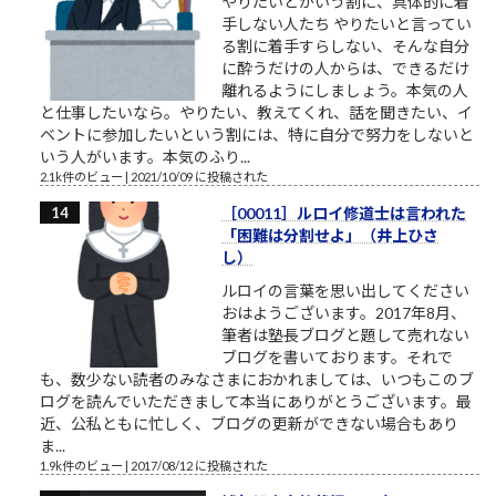
やりたいとかいう割に、具体的に着
手しない人たち やりたいと言ってい
る割に着手すらしない、そんな自分
に酔うだけの人からは、できるだけ
離れるようにしましょう。本気の人
と仕事したいなら。やりたい、教えてくれ、話を聞きたい、イ
ベントに参加したいという割には、特に自分で努力をしないと
いう人がいます。本気のふり...
2.1k件のビュー
|
2021/10/09 に投稿された
［00011］ルロイ修道士は言われた
「困難は分割せよ」（井上ひさ
し）
ルロイの言葉を思い出してください
おはようございます。2017年8月、
筆者は塾長ブログと題して売れない
ブログを書いております。それで
も、数少ない読者のみなさまにおかれましては、いつもこのブ
ログを読んでいただきまして本当にありがとうございます。最
近、公私ともに忙しく、ブログの更新ができない場合もあり
ま...
1.9k件のビュー
|
2017/08/12 に投稿された