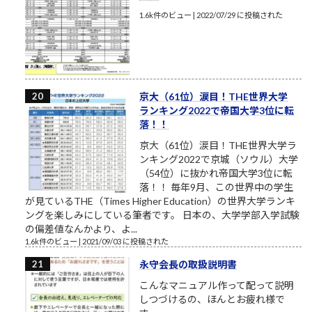
1.6k件のビュー
|
2022/07/29 に投稿された
京大（61位）涙目！THE世界大学
ランキング2022で帝国大学3位に転
落！！
京大（61位）涙目！THE世界大学ラ
ンキング2022で京城（ソウル）大学
（54位）に抜かれ帝国大学3位に転
落！！ 毎年9月、この世界中の学生
が見ているTHE（Times Higher Education）の世界大学ランキ
ングを楽しみにしている筆者です。 日本の、大学学部入学試験
の偏差値なんかより、よ...
1.6k件のビュー
|
2021/09/03 に投稿された
永守会長の取扱説明書
こんなマニュアル作って配って説明
しつづけるの、ほんとお疲れ様で