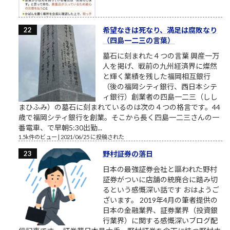
希望なきは死なり、満足は腐敗なり
（四島一二三の言葉）
墓石に刻まれた４つの言葉 興産一万
人を掲げ、戦前の九州経済界に燦然
と輝く業績を残した福岡相互銀行
（後の福岡シティ銀行、西日本シテ
ィ銀行）創業者の四島一二三（しし
まひふみ）の墓石に刻まれているのは次の４つの格言です。44
歳で福岡シティ銀行を創業。そこから長く四島一二三さんの一
番電車、で早朝5:30出勤...
1.5k件のビュー
|
2021/06/25 に投稿された
野村証券の落日
日本の最強証券会社と謳われた野村
証券がついに店舗の統廃合に踏み切
るという感慨深い話です おはようご
ざいます。 2019年4月の筆者提供の
日本の金融業界、証券業界（投資銀
行業界）に関する感慨深いブログ配