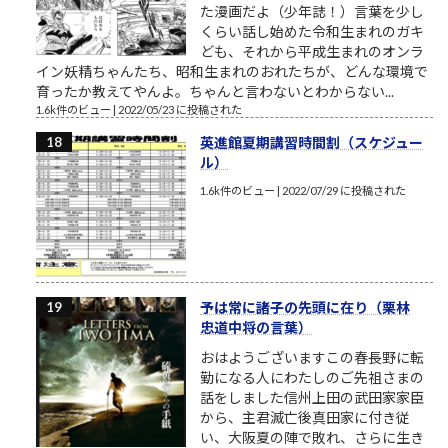
た漫画だよ（少年誌！）言葉を少し
くらい話し始めた令和生まれのガキ
ども、それから平成生まれのオンラ
イン妖精ちゃんたち、昭和生まれのおれたちが、どんな環境で
育ったか教えてやんよ。ちゃんと言わないとわからない...
1.6k件のビュー
|
2022/05/23 に投稿された
英進館夏期講習時間割（スケジュー
ル）
1.6k件のビュー
|
2022/07/29 に投稿された
予は常に諸子の先頭に在り（栗林
忠道中将の言葉）
おはようございますこの春長野に転
勤になる人にわたしのご先祖さまの
話をしました信州上田の武田家家臣
から、主君滅亡後真田家に付き従
い、大阪夏の陣で敗れ、さらに生き