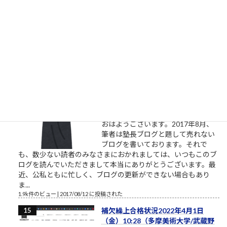
る割に着手すらしない、そんな自分
に酔うだけの人からは、できるだけ
離れるようにしましょう。本気の人
と仕事したいなら。やりたい、教えてくれ、話を聞きたい、イ
ベントに参加したいという割には、特に自分で努力をしないと
いう人がいます。本気のふり...
2.1k件のビュー
|
2021/10/09 に投稿された
［00011］ルロイ修道士は言われた
「困難は分割せよ」（井上ひさ
し）
ルロイの言葉を思い出してください
おはようございます。2017年8月、
筆者は塾長ブログと題して売れない
ブログを書いております。それで
も、数少ない読者のみなさまにおかれましては、いつもこのブ
ログを読んでいただきまして本当にありがとうございます。最
近、公私ともに忙しく、ブログの更新ができない場合もあり
ま...
1.9k件のビュー
|
2017/08/12 に投稿された
補欠繰上合格状況2022年4月1日
（金）10:28（多摩美術大学/武蔵野