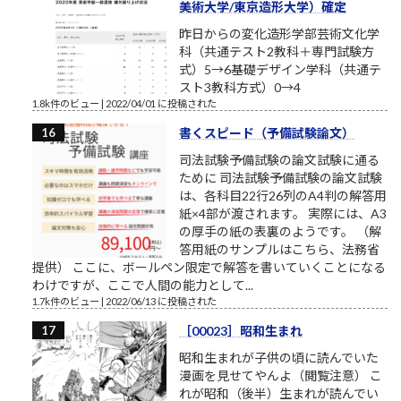
美術大学/東京造形大学）確定
昨日からの変化造形学部芸術文化学
科（共通テスト2教科＋専門試験方
式）5→6基礎デザイン学科（共通テ
スト3教科方式）0→4
1.8k件のビュー
|
2022/04/01 に投稿された
書くスピード（予備試験論文）
司法試験予備試験の論文試験に通る
ために 司法試験予備試験の論文試験
は、各科目22行26列のA4判の解答用
紙×4部が渡されます。 実際には、A3
の厚手の紙の表裏のようです。 （解
答用紙のサンプルはこちら、法務省
提供） ここに、ボールペン限定で解答を書いていくことになる
わけですが、ここで人間の能力として...
1.7k件のビュー
|
2022/06/13 に投稿された
［00023］昭和生まれ
昭和生まれが子供の頃に読んでいた
漫画を見せてやんよ（閲覧注意） こ
れが昭和（後半）生まれが読んでい