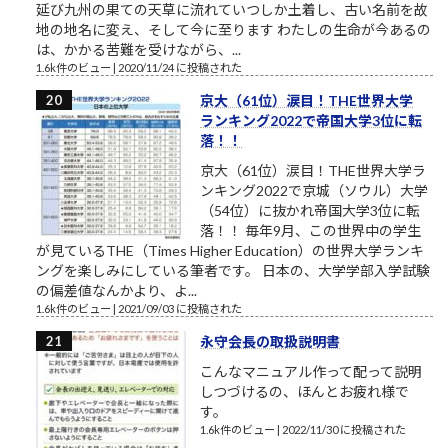
延び九州の果ての天草に流れていつしか土着し、古い名前を故
地の地名に変え、そして今に至ります わたしの生命が今あるの
は、かかる苦難を受けながら、...
1.6k件のビュー
|
2020/11/24 に投稿された
京大（61位）涙目！THE世界大学
ランキング2022で帝国大学3位に転
落！！
京大（61位）涙目！THE世界大学ラ
ンキング2022で京城（ソウル）大学
（54位）に抜かれ帝国大学3位に転
落！！ 毎年9月、この世界中の学生
が見ているTHE（Times Higher Education）の世界大学ランキ
ングを楽しみにしている筆者です。 日本の、大学学部入学試験
の偏差値なんかより、よ...
1.6k件のビュー
|
2021/09/03 に投稿された
永守会長の取扱説明書
こんなマニュアル作って配って説明
しつづけるの、ほんとお疲れ様で
す。
1.6k件のビュー
|
2022/11/30 に投稿された