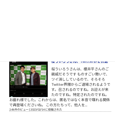
しない
相手に期待していない 優しい人は
「相手に期待をしていない」から優
しいのです。優しい人は相手に対す
る関心が高い、というのは一見異論
の無いことのようにも見えます。
（思いやり、共感、愛情、相手に喜んで欲しい気持ち・・・こ
れらをまとめて関心と呼ぶことにします）相手への関心が高く
ても鬼のような人もいます。相手...
2.5k件のビュー
|
2023/02/22 に投稿された
桜ういろうさん、Twitter界を引退
桜ういろうさんは、櫻井平さんのご
親戚だそうです ものすごい勢いで、
ツイ消ししているので、そろそろ
Twitter界隈からご退場されるようで
す。召されるのですね。お迎えが来
たのですね。特定されたのですね。
お疲れ様でした。これからは、匿名ではなく本音で喋れる関係
で再登場くださいね。 この方たちって、他人を...
2.4k件のビュー
|
2023/02/14 に投稿された