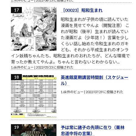
1.7k件のビュー
|
2022/06/13 に投稿された
［00023］昭和生まれ
昭和生まれが子供の頃に読んでいた
漫画を見せてやんよ（閲覧注意） こ
れが昭和（後半）生まれが読んでい
た漫画だよ（少年誌！）言葉を少し
くらい話し始めた令和生まれのガキ
ども、それから平成生まれのオンラ
イン妖精ちゃんたち、昭和生まれのおれたちが、どんな環境で
育ったか教えてやんよ。ちゃんと言わないとわからない...
1.6k件のビュー
|
2022/05/23 に投稿された
英進館夏期講習時間割（スケジュー
ル）
1.6k件のビュー
|
2022/07/29 に投稿された
予は常に諸子の先頭に在り（栗林
忠道中将の言葉）