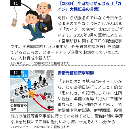
［00034］今日だけがんばる（「カ
イジ」大槻班長の言葉）
明日から頑張るのではなく今日から
頑張るのでもなく今日だけがんばる
（「カイジ」の名言） おはようござ
います。 2018年3月の筆者によりま
す営業研修に関するブログ配信記事
です。 外部顧問的といいますか、外部役員的なお役目を頂戴し
ているところの、スタートアップ企業でお話をしていました
ら、人材育成や新人研...
2.2k件のビュー
|
2018/03/27 に投稿された
安倍元首相銃撃瞬間
「明日たまたま地元に来るらしいか
ら、じゃあ明日決行しよっと」的な
「思い付き」の犯行にしては、住所
や経歴、準備状況等「犯人に幸運が
重なった」感が強過ぎると思う。発
射訓練や発射試験、射程距離、殺傷
能力の確認等当然事前に行っていたはずだし、警備体制の手薄
な所を見抜いて冷静に近付いた手際、一見それとは分から...
2.1k件のビュー
|
2022/07/08 に投稿された