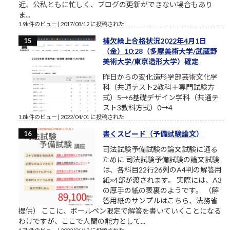
近、公私ともに忙しく、ブログの更新ができない場合もあり
ま...
1.9k件のビュー
|
2017/08/12 に投稿された
補欠繰上合格状況2022年4月1日
（金）10:28（多摩美術大学/武蔵野
美術大学/東京造形大学）確定
昨日からの変化造形学部芸術文化学
科（共通テスト2教科＋専門試験方
式）5→6基礎デザイン学科（共通テ
スト3教科方式）0→4
1.8k件のビュー
|
2022/04/01 に投稿された
書くスピード（予備試験論文）
司法試験予備試験の論文試験に通る
ために 司法試験予備試験の論文試験
は、各科目22行26列のA4判の解答用
紙×4部が渡されます。 実際には、A3
の厚手の紙の表裏のようです。 （解
答用紙のサンプルはこちら、法務省
提供） ここに、ボールペン限定で解答を書いていくことになる
わけですが、ここで人間の能力として...