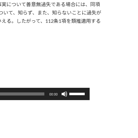
事実について善意無過失である場合には、同項
ついて、知らず、また、知らないことに過失が
る。したがって、112条1項を類推適用する
ボ
00:00
リ
ュ
ー
ム
調
節
に