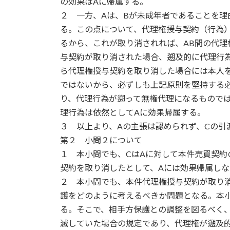
の効果はAに帰属する。
２ 一方、Aは、Bが未成年者であることを理
る。この点について、代理権授与契約（行為
るから、これが取り消されれば、AB間の代理
与契約が取り消された場合、遡及的に代理行為
ら代理権授与契約を取り消した場合には本人
ではないから、必ずしも上記原則を堅持する
り、代理行為が遡って無権代理になるもので
理行為は依然としてAに効果帰属する。
３ 以上より、Aの主張は認められず、Cの引
第２ 小問２について
１ 本小問でも、CはAに対して本件売買契約
契約を取り消したとして、Aには効果帰属し
２ 本小問でも、本件代理権授与契約が取り
護をどのように考えるべきか問題となる。本
る。そこで、相手方保護との調整を図るべく、
滅していた場合の規定であり、代理権が遡及