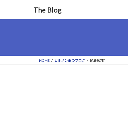
コ
ナ
The Blog
ン
ビ
テ
ゲ
ン
ー
ツ
シ
へ
ョ
ス
ン
キ
に
ッ
移
HOME
ビルメン王のブログ
民法第7問
プ
動