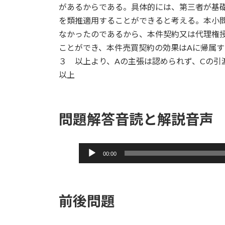
があるからである。具体的には、第三者が基
を類推適用することができると考える。本小
なかったのであるから、本件契約又は代理権授
ことができ、本件売買契約の効果はAに帰属す
３ 以上より、Aの主張は認められず、Cの引
以上
問題解答音読と解説音声
音
00:00
声
プ
レ
前後問題
ー
ヤ
ー