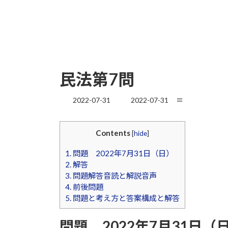
民法第7問
最
2022-07-31
2022-07-31
≡
終
更
新
Contents
[
hide
]
日
時
1.
問題 2022年7月31日（日）
:
2.
解答
3.
問題解答音読と解説音声
4.
前後問題
5.
問題と考え方と答案構成と解答
問題 2022年7月31日（