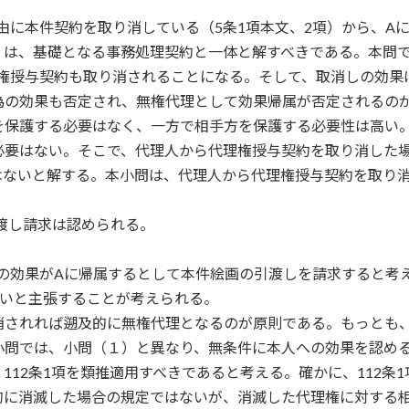
由に本件契約を取り消している（5条1項本文、2項）から、A
）は、基礎となる事務処理契約と一体と解すべきである。本問
権授与契約も取り消されることになる。そして、取消しの効果は
の効果も否定され、無権代理として効果帰属が否定されるのが
を保護する必要はなく、一方で相手方を保護する必要性は高い
必要はない。そこで、代理人から代理権授与契約を取り消した
はないと解する。本小問は、代理人から代理権授与契約を取り
渡し請求は認められる。
の効果がAに帰属するとして本件絵画の引渡しを請求すると考
ないと主張することが考えられる。
消されれば遡及的に無権代理となるのが原則である。もっとも
小問では、小問（１）と異なり、無条件に本人への効果を認める
112条1項を類推適用すべきであると考える。確かに、112条
的に消滅した場合の規定ではないが、消滅した代理権に対する