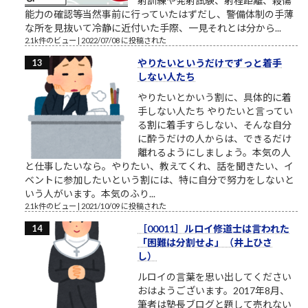
射訓練や発射試験、射程距離、殺傷
能力の確認等当然事前に行っていたはずだし、警備体制の手薄
な所を見抜いて冷静に近付いた手際、一見それとは分から...
2.1k件のビュー
|
2022/07/08 に投稿された
やりたいというだけでずっと着手
しない人たち
やりたいとかいう割に、具体的に着
手しない人たち やりたいと言ってい
る割に着手すらしない、そんな自分
に酔うだけの人からは、できるだけ
離れるようにしましょう。本気の人
と仕事したいなら。やりたい、教えてくれ、話を聞きたい、イ
ベントに参加したいという割には、特に自分で努力をしないと
いう人がいます。本気のふり...
2.1k件のビュー
|
2021/10/09 に投稿された
［00011］ルロイ修道士は言われた
「困難は分割せよ」（井上ひさ
し）
ルロイの言葉を思い出してください
おはようございます。2017年8月、
筆者は塾長ブログと題して売れない