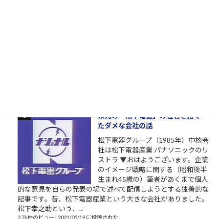
者を寄越してもらえませんか？（北
九州市長選挙2023）
トーダイ入学式の写真で始まる北九
州市長選挙2023 北九州市長選挙
2023、与党自民党からの候補予定者
がようやく一本化されました。先行
する独自候補に追いつくことができるか見ものです。しかし、
開設したツイッターやSNSの一発目の投稿が、このおそらくト
ーダイ入学式の時の父親との写真というのが、彼の深層心...
2.8k件のビュー
|
2022/12/08 に投稿された
栄光の「松下電器」の社名を捨て
たダメな会社の話
松下電器グループ（1985年）中核会
社は松下電器産業 パナソニックのリ
ストラ ▼おはようございます。企業
のイメージ戦略に関する（昭和後半
生まれ45歳の）筆者があくまで個人
的な意見を自らの発表の場で述べて配信しようとする独善的な
記事です。昔、松下電器産業という大きな会社がありました。
松下幸之助という、...
2.7k件のビュー
|
2021/05/19 に投稿された