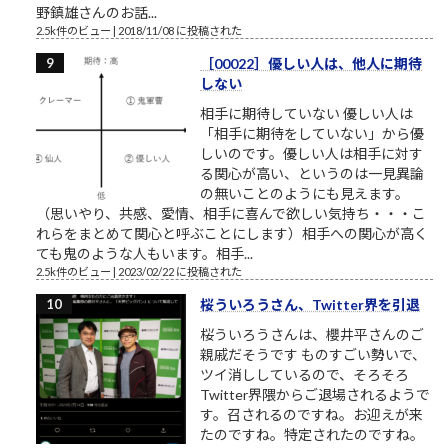
野鎮雄さんのお話...
2.5k件のビュー
|
2018/11/08 に投稿された
［00022］優しい人は、他人に期待
しない
相手に期待していない 優しい人は
「相手に期待をしていない」から優
しいのです。優しい人は相手に対す
る関心が高い、というのは一見異論
の無いことのようにも見えます。
（思いやり、共感、愛情、相手に喜んで欲しい気持ち・・・こ
れらをまとめて関心と呼ぶことにします）相手への関心が高く
ても鬼のような人もいます。相手...
2.5k件のビュー
|
2023/02/22 に投稿された
桜ういろうさん、Twitter界を引退
桜ういろうさんは、櫻井平さんのご
親戚だそうです ものすごい勢いで、
ツイ消ししているので、そろそろ
Twitter界隈からご退場されるようで
す。召されるのですね。お迎えが来
たのですね。特定されたのですね。