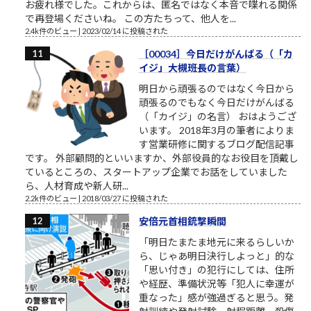
お疲れ様でした。これからは、匿名ではなく本音で喋れる関係
で再登場くださいね。 この方たちって、他人を...
2.4k件のビュー
|
2023/02/14 に投稿された
［00034］今日だけがんばる（「カ
イジ」大槻班長の言葉）
明日から頑張るのではなく今日から
頑張るのでもなく今日だけがんばる
（「カイジ」の名言） おはようござ
います。 2018年3月の筆者によりま
す営業研修に関するブログ配信記事
です。 外部顧問的といいますか、外部役員的なお役目を頂戴し
ているところの、スタートアップ企業でお話をしていました
ら、人材育成や新人研...
2.2k件のビュー
|
2018/03/27 に投稿された
安倍元首相銃撃瞬間
「明日たまたま地元に来るらしいか
ら、じゃあ明日決行しよっと」的な
「思い付き」の犯行にしては、住所
や経歴、準備状況等「犯人に幸運が
重なった」感が強過ぎると思う。発