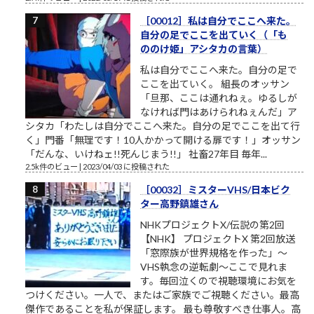
［00012］私は自分でここへ来た。
自分の足でここを出ていく（「も
ののけ姫」アシタカの言葉）
私は自分でここへ来た。自分の足で
ここを出ていく。 組長のオッサン
「旦那、ここは通れねぇ。ゆるしが
なければ門はあけられねぇんだ」ア
シタカ「わたしは自分でここへ来た。自分の足でここを出て行
く」門番「無理です！10人かかって開ける扉です！」オッサン
「だんな、いけねェ!!死んじまう!!」 社畜27年目 毎年...
2.5k件のビュー
|
2023/04/03 に投稿された
［00032］ミスターVHS/日本ビク
ター高野鎮雄さん
NHKプロジェクトX/伝説の第2回
【NHK】 プロジェクトX 第2回放送
「窓際族が世界規格を作った」～
VHS執念の逆転劇～ここで見れま
す。毎回泣くので視聴環境にお気を
つけください。一人で、またはご家族でご視聴ください。最高
傑作であることを私が保証します。 最も尊敬すべき仕事人。高