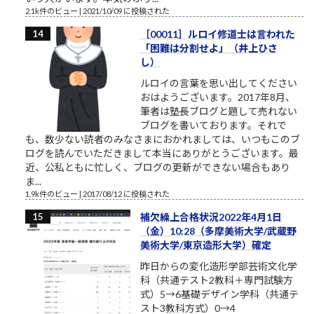
2.1k件のビュー
|
2021/10/09 に投稿された
［00011］ルロイ修道士は言われた
「困難は分割せよ」（井上ひさ
し）
ルロイの言葉を思い出してください
おはようございます。2017年8月、
筆者は塾長ブログと題して売れない
ブログを書いております。それで
も、数少ない読者のみなさまにおかれましては、いつもこのブ
ログを読んでいただきまして本当にありがとうございます。最
近、公私ともに忙しく、ブログの更新ができない場合もあり
ま...
1.9k件のビュー
|
2017/08/12 に投稿された
補欠繰上合格状況2022年4月1日
（金）10:28（多摩美術大学/武蔵野
美術大学/東京造形大学）確定
昨日からの変化造形学部芸術文化学
科（共通テスト2教科＋専門試験方
式）5→6基礎デザイン学科（共通テ
スト3教科方式）0→4