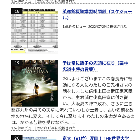
1.6k件のビュー
|
2022/05/23 に投稿された
英進館夏期講習時間割（スケジュー
ル）
1.6k件のビュー
|
2022/07/29 に投稿された
予は常に諸子の先頭に在り（栗林
忠道中将の言葉）
おはようございますこの春長野に転
勤になる人にわたしのご先祖さまの
話をしました信州上田の武田家家臣
から、主君滅亡後真田家に付き従
い、大阪夏の陣で敗れ、さらに生き
延び九州の果ての天草に流れていつしか土着し、古い名前を故
地の地名に変え、そして今に至ります わたしの生命が今あるの
は、かかる苦難を受けながら、...
1.6k件のビュー
|
2020/11/24 に投稿された
京大（61位）涙目！THE世界大学