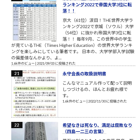
ランキング2022で帝国大学3位に転
落！！
京大（61位）涙目！THE世界大学ラ
ンキング2022で京城（ソウル）大学
（54位）に抜かれ帝国大学3位に転
落！！ 毎年9月、この世界中の学生
が見ているTHE（Times Higher Education）の世界大学ランキ
ングを楽しみにしている筆者です。 日本の、大学学部入学試験
の偏差値なんかより、よ...
1.6k件のビュー
|
2021/09/03 に投稿された
永守会長の取扱説明書
こんなマニュアル作って配って説明
しつづけるの、ほんとお疲れ様で
す。
1.6k件のビュー
|
2022/11/30 に投稿された
希望なきは死なり、満足は腐敗なり
（四島一二三の言葉）