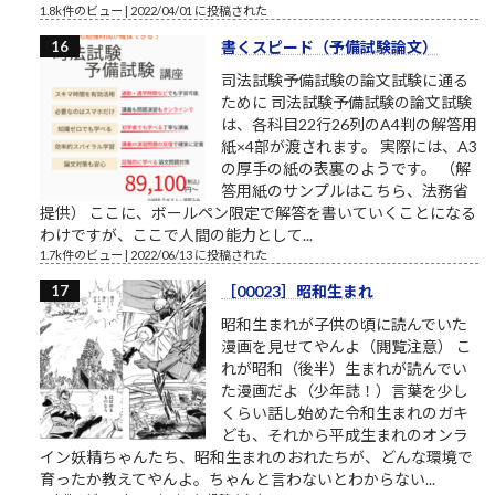
1.8k件のビュー
|
2022/04/01 に投稿された
書くスピード（予備試験論文）
司法試験予備試験の論文試験に通る
ために 司法試験予備試験の論文試験
は、各科目22行26列のA4判の解答用
紙×4部が渡されます。 実際には、A3
の厚手の紙の表裏のようです。 （解
答用紙のサンプルはこちら、法務省
提供） ここに、ボールペン限定で解答を書いていくことになる
わけですが、ここで人間の能力として...
1.7k件のビュー
|
2022/06/13 に投稿された
［00023］昭和生まれ
昭和生まれが子供の頃に読んでいた
漫画を見せてやんよ（閲覧注意） こ
れが昭和（後半）生まれが読んでい
た漫画だよ（少年誌！）言葉を少し
くらい話し始めた令和生まれのガキ
ども、それから平成生まれのオンラ
イン妖精ちゃんたち、昭和生まれのおれたちが、どんな環境で
育ったか教えてやんよ。ちゃんと言わないとわからない...