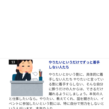
2.2k件のビュー
|
2018/03/27 に投稿された
安倍元首相銃撃瞬間
「明日たまたま地元に来るらしいか
ら、じゃあ明日決行しよっと」的な
「思い付き」の犯行にしては、住所
や経歴、準備状況等「犯人に幸運が
重なった」感が強過ぎると思う。発
射訓練や発射試験、射程距離、殺傷
能力の確認等当然事前に行っていたはずだし、警備体制の手薄
な所を見抜いて冷静に近付いた手際、一見それとは分から...
2.1k件のビュー
|
2022/07/08 に投稿された
やりたいというだけでずっと着手
しない人たち
やりたいとかいう割に、具体的に着
手しない人たち やりたいと言ってい
る割に着手すらしない、そんな自分
に酔うだけの人からは、できるだけ
離れるようにしましょう。本気の人
と仕事したいなら。やりたい、教えてくれ、話を聞きたい、イ
ベントに参加したいという割には、特に自分で努力をしないと
いう人がいます。本気のふり...