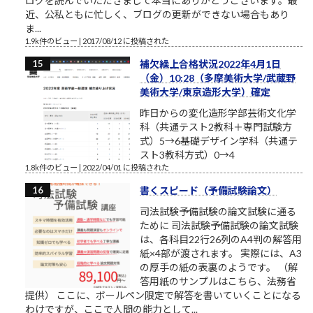
ログを読んでいただきまして本当にありがとうございます。最
近、公私ともに忙しく、ブログの更新ができない場合もあり
ま...
1.9k件のビュー
|
2017/08/12 に投稿された
補欠繰上合格状況2022年4月1日
（金）10:28（多摩美術大学/武蔵野
美術大学/東京造形大学）確定
昨日からの変化造形学部芸術文化学
科（共通テスト2教科＋専門試験方
式）5→6基礎デザイン学科（共通テ
スト3教科方式）0→4
1.8k件のビュー
|
2022/04/01 に投稿された
書くスピード（予備試験論文）
司法試験予備試験の論文試験に通る
ために 司法試験予備試験の論文試験
は、各科目22行26列のA4判の解答用
紙×4部が渡されます。 実際には、A3
の厚手の紙の表裏のようです。 （解
答用紙のサンプルはこちら、法務省
提供） ここに、ボールペン限定で解答を書いていくことになる
わけですが、ここで人間の能力として...