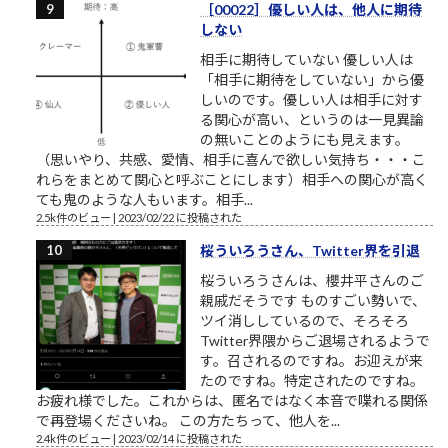
［00022］優しい人は、他人に期待
しない
相手に期待していない 優しい人は
「相手に期待をしていない」から優
しいのです。優しい人は相手に対す
る関心が高い、というのは一見異論
の無いことのようにも見えます。
（思いやり、共感、愛情、相手に喜んで欲しい気持ち・・・こ
れらをまとめて関心と呼ぶことにします）相手への関心が高く
ても鬼のような人もいます。相手...
2.5k件のビュー
|
2023/02/22 に投稿された
桜ういろうさん、Twitter界を引退
桜ういろうさんは、櫻井平さんのご
親戚だそうです ものすごい勢いで、
ツイ消ししているので、そろそろ
Twitter界隈からご退場されるようで
す。召されるのですね。お迎えが来
たのですね。特定されたのですね。
お疲れ様でした。これからは、匿名ではなく本音で喋れる関係
で再登場くださいね。 この方たちって、他人を...
2.4k件のビュー
|
2023/02/14 に投稿された