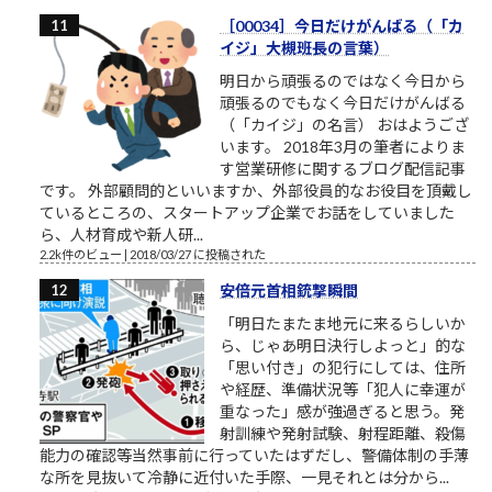
［00034］今日だけがんばる（「カ
イジ」大槻班長の言葉）
明日から頑張るのではなく今日から
頑張るのでもなく今日だけがんばる
（「カイジ」の名言） おはようござ
います。 2018年3月の筆者によりま
す営業研修に関するブログ配信記事
です。 外部顧問的といいますか、外部役員的なお役目を頂戴し
ているところの、スタートアップ企業でお話をしていました
ら、人材育成や新人研...
2.2k件のビュー
|
2018/03/27 に投稿された
安倍元首相銃撃瞬間
「明日たまたま地元に来るらしいか
ら、じゃあ明日決行しよっと」的な
「思い付き」の犯行にしては、住所
や経歴、準備状況等「犯人に幸運が
重なった」感が強過ぎると思う。発
射訓練や発射試験、射程距離、殺傷
能力の確認等当然事前に行っていたはずだし、警備体制の手薄
な所を見抜いて冷静に近付いた手際、一見それとは分から...