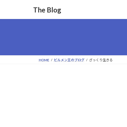
コ
ナ
The Blog
ン
ビ
テ
ゲ
ン
ー
ツ
シ
へ
ョ
ス
ン
キ
に
ッ
移
HOME
ビルメン王のブログ
ざっくり生きる
プ
動