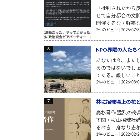
「批判されたから反
せて自分都合の文
開催するな・軽率な
2件のビュー
|
2026/07
NPO界隈の人たち
あなたは今、また
るのではないでし
てくる。厳しいこと
2件のビュー
|
2026/08
共に招魂場上の花
高杉晋作 猛烈の奇
下関・桜山招魂社
るべき 身なり志尓
1件のビュー
|
2022/02