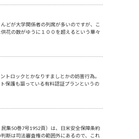
とんどが大学関係者の列席が多いのですが、こ
た供花の数がゆうに１００を超えるという華々
アカウントロックとかなりすましとかの妨害行為。
ント保護も謳っている有料認証プランというの
民集50巻7号1952頁）は、日米安全保障条約
の判断は司法審査権の範囲外にあるので、これ