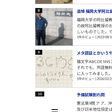
追悼 福岡大学阿比
福岡大学の阿比留
の故阿比留教授の
しいものでした。で
1件のビュー
|
2023/08
メタ認証とかいう
猫文字ABCDE S
それでも、所詮無
に入ってみました。月額
1件のビュー
|
2026/02
予備試験割れ問
憲法第9問 ア ア
及び日米地位協定