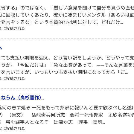
省する」のではなく、「厳しい意見を聞けて自分を見つめ直せ
脈に回収していくあたり、確かに凄まじいメンタル（あるいは面
発言をするな」という本質的な批判に対して、どれだけ...
/31 に投稿された
へ
しても支払い期限を迎え、どう言い訳をしようか、どうやって
ょうか。「今回だけは」「急な出費があって」——そんな言葉を
を言いますが、いつもいつも支払い期限になってから「ご...
/01 に投稿された
とならん（高杉晋作）
兵何の志す処ぞ 一死をもって邦家に報いんと要す欣ぶべし名
碑） （原文） 猛烈奇兵何所志 要将一死報邦家 尤欣名遂功
 弔む羅宇人となるそ は津か志 謹弔 霊魂...
/22 に投稿された