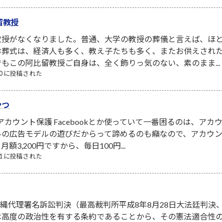
留教授
教授がなくなりました。普通、大学の教授の葬儀と言えば、ほ
お葬式は、経済人も多く、教え子たちも多く、またお供えされ
もこの阿比留教授ご自身は、全く飾りっ気のない、素のまま...
/10 に投稿された
やつ
NSアカウント保護 Facebookとか使っていて一番困るのは、
料の広告モデルの遊びだからって諦めるのも癪なので、アカウ
3,200円ですから、毎日100円...
/21 に投稿された
．沖縄代理署名訴訟判決（最高裁判所平成8年8月28日大法廷判決、
は高度の政治性を有する条約であることから、その憲法適合性