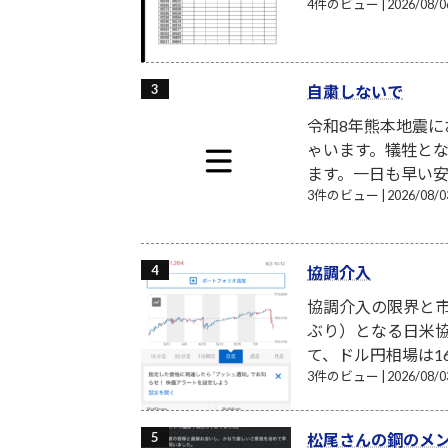
4件のビュー
|
2026/08
自粛しないで
令和8年熊本地震
ゃいます。犠牲と
ます。一日も早い安
3件のビュー
|
2026/08
協調介入
協調介入の限界と市
ぶり）となる日米
て、ドル円相場は16
3件のビュー
|
2026/08
松尾さんの鋼のメ