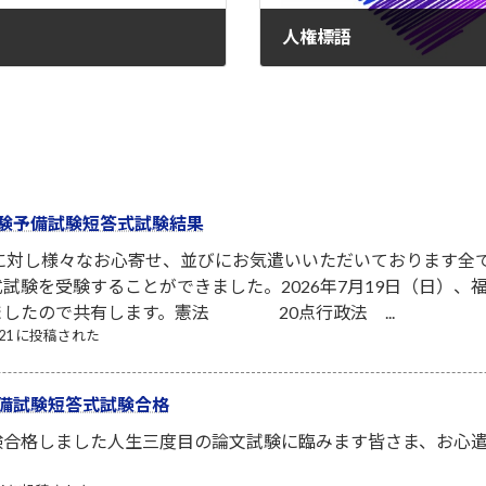
人権標語
2022-08-12
験予備試験短答式試験結果
者に対し様々なお心寄せ、並びにお気遣いいただいております全
試験を受験することができました。2026年7月19日（日）
ましたので共有します。憲法 20点行政法 ...
7/21 に投稿された
備試験短答式試験合格
験合格しました人生三度目の論文試験に臨みます皆さま、お心