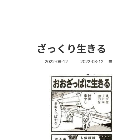
ざっくり生きる
最
2022-08-12
2022-08-12
≡
終
更
新
日
時
: