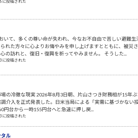
/06 に投稿された
において、多くの尊い命が失われ、今なお不自由で苦しい避難生
なられた方々に心よりお悔やみを申し上げますとともに、被災
心の訪れと、復旧・復興を祈ってやみません。 そうした...
/03 に投稿された
場の冷徹な現実 2026年8月3日朝、片山さつき財務相が15年ぶ
協調介入を正式発表した。日米当局による「実需に基づかない
0円台から一時155円台へと急速に押し戻...
/03 に投稿された
ンタル