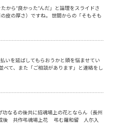
たから“良かった”んだ」と論理をスライドさ
の皮の厚さ）ですね。 世間からの「そもそも
支払いを延ばしてもらおうかと頭を悩ませてい
並べて、また「ご相談があります」と連絡をし
遂げ功なるの後共に招魂場上の花とならん（長州
成後 共作弔魂場上花 弔む羅和留 人尓入