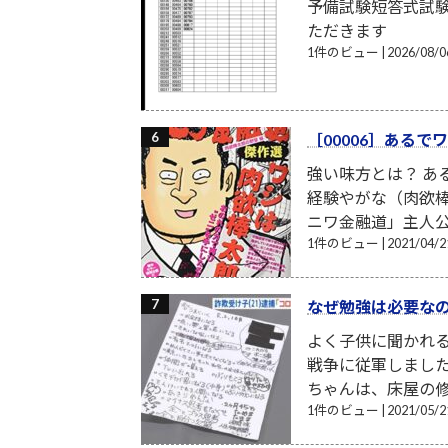
予備試験短答式試
ただきます
1件のビュー
|
2026/08
［00006］ある
強い味方とは？ あ
経験やがな（肉欲棒
ニワ金融道」主人公
1件のビュー
|
2021/04
なぜ勉強は必要な
よく子供に聞かれる
戦争に従軍しまし
ちゃんは、床屋の修
1件のビュー
|
2021/05