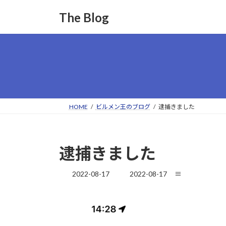
コ
ナ
The Blog
ン
ビ
テ
ゲ
ン
ー
ツ
シ
へ
ョ
ス
ン
キ
に
ッ
移
HOME
ビルメン王のブログ
逮捕きました
プ
動
逮捕きました
最
2022-08-17
2022-08-17
≡
終
更
新
日
時