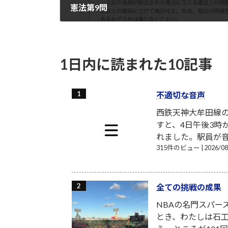
憲法第9問
2022-08-17
1日内に読まれた10記事
不適切な音声
西鉄天神大牟田線
すと、4日午後3時
れました。駅員が音
315件のビュー
|
2026/
全ての挑戦の成果
NBAの名門スパー
とき、わたしは石工