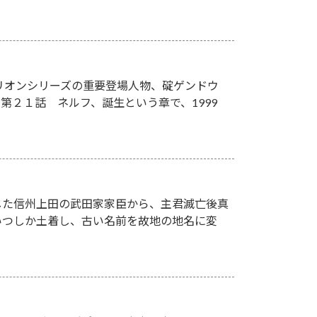
リオンシリーズの重要登場人物、碇ゲンドウ
２１話 ネルフ、誕生という章で、1999
した信州上田の武田家家臣から、主君滅亡後真
いつしか土着し、古い名前を故地の地名に変