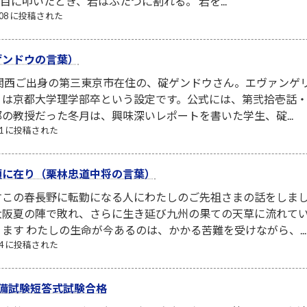
回目に叩いたとき、岩はふたつに割れる。 岩を...
8/08 に投稿された
ゲンドウの言葉）
は関西ご出身の第三東京市在住の、碇ゲンドウさん。エヴァンゲ
は京都大学理学部卒という設定です。公式には、第弐拾壱話・第
の教授だった冬月は、興味深いレポートを書いた学生、碇...
/11 に投稿された
頭に在り（栗林忠道中将の言葉）
すこの春長野に転勤になる人にわたしのご先祖さまの話をしま
大阪夏の陣で敗れ、さらに生き延び九州の果ての天草に流れて
ます わたしの生命が今あるのは、かかる苦難を受けながら、...
/24 に投稿された
備試験短答式試験合格