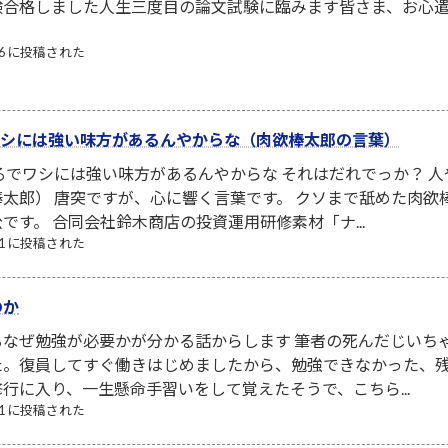
験合格しました人生三度目の論文試験に臨みます皆さま、お心
/06 に投稿された
でワシには強い味方があるんやからな（肉欲棒太郎の言葉）
るでワシには強い味方があるんやからな それはだれでっか？ 
太郎） 唐突ですが、心に響く言葉です。 クソまで舐めた肉
です。 合同会社鈴木商店の投資運用研修素材「ナ...
/21 に投稿された
のか
なぜ勉強が必要かが分かる話からします 筆者の死んだじいち
た。復員してすぐ働きはじめましたから、勉強できなかった、
行に入り、一生懸命手習いをして覚えたそうで、こちら...
/21 に投稿された