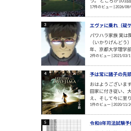
う。 ところが101
17件のビュー
|
2026/0
エヴァに乗れ（碇
パワハラ家族 実
（いかりげんどう）
年、京都大学理学部
2件のビュー
|
2021/03
予は常に諸子の先
おはようございま
田家に付き従い、
え、そして今に至り
1件のビュー
|
2020/11
令和8年司法試験予