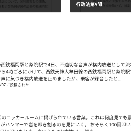
行政法第9問
2022-08-18
の西鉄福岡駅と薬院駅で4日、不適切な音声が構内放送として流
から4時ごろにかけて、西鉄天神大牟田線の西鉄福岡駅と薬院
声に気づき構内放送を止めましたが、乗客が録音したと...
08/07 に投稿された
ズのロッカールームに掲げられている言葉。これは何度見ても震
がハンマーで岩を叩き割るのを見にいく。 おそらく100回叩