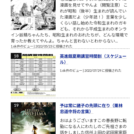
漫画を見せてやんよ（閲覧注意） こ
れが昭和（後半）生まれが読んでい
た漫画だよ（少年誌！）言葉を少し
くらい話し始めた令和生まれのガキ
ども、それから平成生まれのオンラ
イン妖精ちゃんたち、昭和生まれのおれたちが、どんな環境で
育ったか教えてやんよ。ちゃんと言わないとわからない...
1.6k件のビュー
|
2022/05/23 に投稿された
英進館夏期講習時間割（スケジュー
ル）
1.6k件のビュー
|
2022/07/29 に投稿された
予は常に諸子の先頭に在り（栗林
忠道中将の言葉）
おはようございますこの春長野に転
勤になる人にわたしのご先祖さまの
話をしました信州上田の武田家家臣