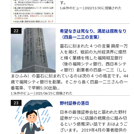
す。
1.6k件のビュー
|
2022/11/30 に投稿された
希望なきは死なり、満足は腐敗なり
（四島一二三の言葉）
墓石に刻まれた４つの言葉 興産一万
人を掲げ、戦前の九州経済界に燦然
と輝く業績を残した福岡相互銀行
（後の福岡シティ銀行、西日本シテ
ィ銀行）創業者の四島一二三（しし
まひふみ）の墓石に刻まれているのは次の４つの格言です。44
歳で福岡シティ銀行を創業。そこから長く四島一二三さんの一
番電車、で早朝5:30出勤...
1.5k件のビュー
|
2021/06/25 に投稿された
野村証券の落日
日本の最強証券会社と謳われた野村
証券がついに店舗の統廃合に踏み切
るという感慨深い話です おはようご
ざいます。 2019年4月の筆者提供の