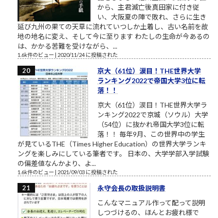
から、主君滅亡後真田家に付き従
い、大阪夏の陣で敗れ、さらに生き
延び九州の果ての天草に流れていつしか土着し、古い名前を故
地の地名に変え、そして今に至ります わたしの生命が今あるの
は、かかる苦難を受けながら、...
1.6k件のビュー
|
2020/11/24 に投稿された
京大（61位）涙目！THE世界大学
ランキング2022で帝国大学3位に転
落！！
京大（61位）涙目！THE世界大学ラ
ンキング2022で京城（ソウル）大学
（54位）に抜かれ帝国大学3位に転
落！！ 毎年9月、この世界中の学生
が見ているTHE（Times Higher Education）の世界大学ランキ
ングを楽しみにしている筆者です。 日本の、大学学部入学試験
の偏差値なんかより、よ...
1.6k件のビュー
|
2021/09/03 に投稿された
永守会長の取扱説明書
こんなマニュアル作って配って説明
しつづけるの、ほんとお疲れ様で