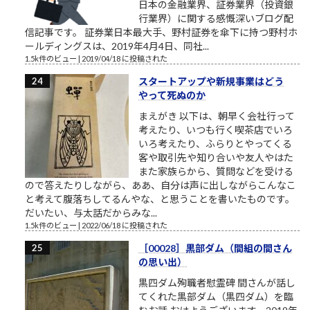
日本の金融業界、証券業界（投資銀
行業界）に関する感慨深いブログ配
信記事です。 証券業日本最大手、野村証券を傘下に持つ野村ホ
ールディングスは、2019年4月4日、同社...
1.5k件のビュー
|
2019/04/18 に投稿された
スタートアップや新規事業はどう
やって死ぬのか
まえがき 以下は、朝早く会社行って
考えたり、いつも行く喫茶店でいろ
いろ考えたり、ふらりとやってくる
客や取引先や知り合いや友人やはた
また家族らから、質問などを受ける
ので答えたりしながら、ああ、自分は声に出しながらこんなこ
と考えて腹落ちしてるんやな、と思うことを書いたものです。
だいたい、与太話だからみな...
1.5k件のビュー
|
2022/06/18 に投稿された
［00028］黒部ダム（間組の間さん
の思い出）
黒四ダム殉職者慰霊碑 間さんが話し
てくれた黒部ダム（黒四ダム）を臨