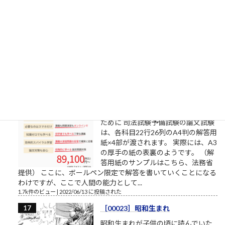
補欠繰上合格状況2022年4月1日
（金）10:28（多摩美術大学/武蔵野
美術大学/東京造形大学）確定
昨日からの変化造形学部芸術文化学
科（共通テスト2教科＋専門試験方
式）5→6基礎デザイン学科（共通テ
スト3教科方式）0→4
1.8k件のビュー
|
2022/04/01 に投稿された
書くスピード（予備試験論文）
司法試験予備試験の論文試験に通る
ために 司法試験予備試験の論文試験
は、各科目22行26列のA4判の解答用
紙×4部が渡されます。 実際には、A3
の厚手の紙の表裏のようです。 （解
答用紙のサンプルはこちら、法務省
提供） ここに、ボールペン限定で解答を書いていくことになる
わけですが、ここで人間の能力として...
1.7k件のビュー
|
2022/06/13 に投稿された
［00023］昭和生まれ
昭和生まれが子供の頃に読んでいた