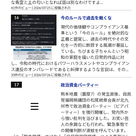
な青空と土の匂いとなれば話は別なわけですよ...
41件のビュー
|
2026/07/25 に投稿された
今のルールで過去を裁くな
現代の価値観やコンプライアンス基
準という「今のルール」を絶対的な
正義と錯覚し、過去の時代やその文
化を一方的に断罪する風潮が蔓延し
ている。ちびまる子ちゃんという昭
和の家庭を描いた日常的作品に対
し、令和の時代におけるパワーハラスメントやコンプライアン
ス違反のオンパレードであると糾弾するような言説は、その...
30件のビュー
|
2026/07/26 に投稿された
政治資金パーティー
熊本地震（震度7）の発生直後、自民
党福岡県議団の松尾統章会長が北九
州市で政治資金パーティー（ビアパ
ーティー）を強行開催し、党内外か
ら強い批判を浴びました。お笑い芸
人の余興なども行われ、緊急事態で
の開催判断が波紋を呼んでいます。