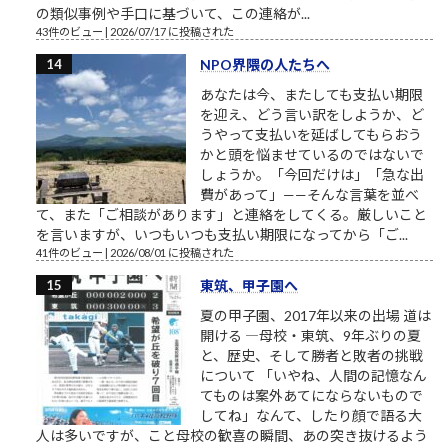
の類似事例や手口に基づいて、この連絡が...
43件のビュー
|
2026/07/17 に投稿された
NPO界隈の人たちへ
あなたは今、またしても支払い期限
を迎え、どう言い訳をしようか、ど
うやって支払いを延ばしてもらおう
かと頭を悩ませているのではないで
しょうか。「今回だけは」「急な出
費があって」——そんな言葉を並べ
て、また「ご相談があります」と連絡をしてくる。厳しいこと
を言いますが、いつもいつも支払い期限になってから「ご...
41件のビュー
|
2026/08/01 に投稿された
東筑、甲子園へ
夏の甲子園、2017年以来の出場 道は
開ける ―母校・東筑、9年ぶりの夏
と、歴史、そして勝者と敗者の挑戦
について 「いやね、人間の記憶なん
てものは案外あてにならないもので
してね」なんて、したり顔で語る大
人は多いですが、こと母校の歓喜の瞬間、あの突き抜けるよう