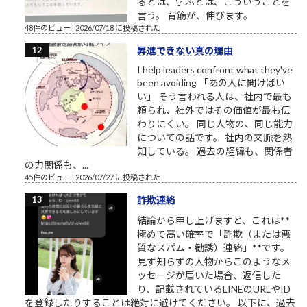
るとは、学ぶとは、こういうことを
言う。 背筋が、伸びます。
48件のビュー
|
2026/07/18 に投稿された
昇進できない真の理由
I help leaders confront what they've
been avoiding 「あの人に聞けばい
い」 そう言われる人は、社内で最も
頼られ、社外ではその価値が最も伝
わりにくい。 同じ人物の、同じ能力
についての話です。 社内の文脈を熟
知している。 過去の経緯も、関係者
の力関係も、...
45件のビュー
|
2026/07/27 に投稿された
詐欺連絡
結論から申し上げますと、これは**
極めて高い確率で「詐欺（または悪
質なスパム・勧誘）連絡」**です。
見ず知らずの人物からこのようなメ
ッセージが届いた場合、返信した
り、記載されているLINEのURLやID
を登録したりすることは絶対に避けてください。 以下に、過去