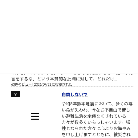
を15%増やすという目標だ。人を減らしているのではなく、階
層を減らしている。 ポルシェ...
64件のビュー
|
2026/07/30 に投稿された
松尾さんの鋼のメンタル
「批判されたから反省する」のでは
なく、「厳しい意見を聞けて自分を
見つめ直せたから“良かった”んだ」
と論理をスライドさせて自分都合の
文脈に回収していくあたり、確かに
凄まじいメンタル（あるいは面の皮
の厚さ）ですね。 世間からの「そもそも開催するな・軽率な発
言をするな」という本質的な批判に対して、どれだけ...
63件のビュー
|
2026/07/31 に投稿された
自粛しないで
令和8年熊本地震において、多くの尊
い命が失われ、今なお不自由で苦し
い避難生活を余儀なくされている
方々が数多くいらっしゃいます。犠
牲となられた方々に心よりお悔やみ
を申し上げますとともに、被災され