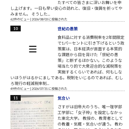
たすべての皆さまに深いお舞いを申
し上げます。一日も早い安心の訪れと、復旧・復興を祈ってや
みません。 そうした...
62件のビュー
|
2026/08/03 に投稿された
世紀の愚策
食料品に対する消費税率を2年間限定
で1パーセントに引き下げるという政
策案は、日本経済が直面する本質的
な課題から目を背けた「世紀の愚
策」と断ずるほかない。このような
場当たり的で大衆迎合的な減税策を
実施するくらいであれば、何もしな
いほうがはるかにましである。税制をいじるのであれば、むし
ろ現行の軽減税率制...
49件のビュー
|
2026/07/31 に投稿された
気合い
さすがは旧帝大のうち、唯一理学部
工学部に「女子枠」を設定しなかっ
た東北大学。 教授の、教育者として
の教養・気概・気合いが違う。 教わ