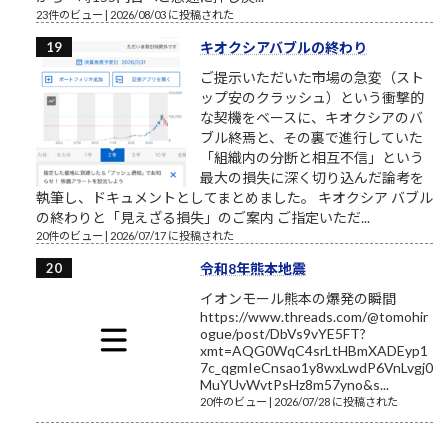
23件のビュー
|
2026/08/03 に投稿された
キオクシアバブルの終わり
ご提示いただいた市場の急変（スト
ップ安のクラッシュ）という衝撃的
な契機をベースに、キオクシアのバ
ブル終焉と、その裏で進行していた
「組織内の分断と相互不信」という
最大の損失に深く切り込んだ論考を
執筆し、ドキュメントとしてまとめました。 キオクシア バブル
の終わりと「見えざる損失」のご案内 ご指定いただ...
20件のビュー
|
2026/07/17 に投稿された
令和8年熊本地震
イオンモール熊本の爆発の瞬間
https://www.threads.com/@tomohir
ogue/post/DbVs9vYE5FT?
xmt=AQG0WqC4srLtHBmXADEyp1
7c_qgmIeCnsao1y8wxLwdP6VnLvgj0
MuYUvWvtPsHz8m57yno&s...
20件のビュー
|
2026/07/28 に投稿された