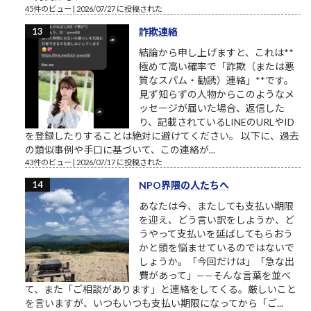
45件のビュー
|
2026/07/27 に投稿された
詐欺連絡
結論から申し上げますと、これは**
極めて高い確率で「詐欺（または悪
質なスパム・勧誘）連絡」**です。
見ず知らずの人物からこのようなメ
ッセージが届いた場合、返信した
り、記載されているLINEのURLやID
を登録したりすることは絶対に避けてください。 以下に、過去
の類似事例や手口に基づいて、この連絡が...
43件のビュー
|
2026/07/17 に投稿された
NPO界隈の人たちへ
あなたは今、またしても支払い期限
を迎え、どう言い訳をしようか、ど
うやって支払いを延ばしてもらおう
かと頭を悩ませているのではないで
しょうか。「今回だけは」「急な出
費があって」——そんな言葉を並べ
て、また「ご相談があります」と連絡をしてくる。厳しいこと
を言いますが、いつもいつも支払い期限になってから「ご...