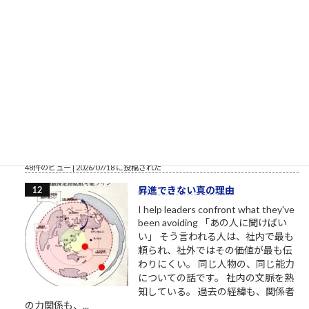
実施するくらいであれば、何もしな
いほうがはるかにましである。税制をいじるのであれば、むし
ろ現行の軽減税率制...
49件のビュー
|
2026/07/31 に投稿された
気合い
さすがは旧帝大のうち、唯一理学部
工学部に「女子枠」を設定しなかっ
た東北大学。 教授の、教育者として
の教養・気概・気合いが違う。 教わ
るとは、学ぶとは、こういうことを
言う。 背筋が、伸びます。
48件のビュー
|
2026/07/18 に投稿された
昇進できない真の理由
I help leaders confront what they've
been avoiding 「あの人に聞けばい
い」 そう言われる人は、社内で最も
頼られ、社外ではその価値が最も伝
わりにくい。 同じ人物の、同じ能力
についての話です。 社内の文脈を熟
知している。 過去の経緯も、関係者
の力関係も、...