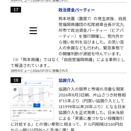
30件のビュー
|
2026/07/26 に投稿された
政治資金パーティー
熊本地震（震度7）の発生直後、自民
党福岡県議団の松尾統章会長が北九
州市で政治資金パーティー（ビアパ
ーティー）を強行開催し、党内外か
ら強い批判を浴びました。お笑い芸
人の余興なども行われ、緊急事態で
の開催判断が波紋を呼んでいます。
（※「熊本県議」ではなく「自民党福岡県議」による事例とし
て報道されています...
28件のビュー
|
2026/07/29 に投稿された
協調介入
協調介入の限界と市場の冷徹な現実
2026年8月3日朝、片山さつき財務相
が15年ぶり（円買い協調介入として
は1998年以来28年ぶり）となる日米
協調介入を正式発表した。日米当局
による「実需に基づかない投機取引
に対処する」との強い牽制と相まって、ドル円相場は160円台
から一時155円台へと急速に押し戻...