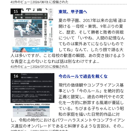
41件のビュー
|
2026/08/01 に投稿された
東筑、甲子園へ
夏の甲子園、2017年以来の出場 道は
開ける ―母校・東筑、9年ぶりの夏
と、歴史、そして勝者と敗者の挑戦
について 「いやね、人間の記憶なん
てものは案外あてにならないもので
してね」なんて、したり顔で語る大
人は多いですが、こと母校の歓喜の瞬間、あの突き抜けるよう
な青空と土の匂いとなれば話は別なわけですよ...
41件のビュー
|
2026/07/25 に投稿された
今のルールで過去を裁くな
現代の価値観やコンプライアンス基
準という「今のルール」を絶対的な
正義と錯覚し、過去の時代やその文
化を一方的に断罪する風潮が蔓延し
ている。ちびまる子ちゃんという昭
和の家庭を描いた日常的作品に対
し、令和の時代におけるパワーハラスメントやコンプライアン
ス違反のオンパレードであると糾弾するような言説は、その...