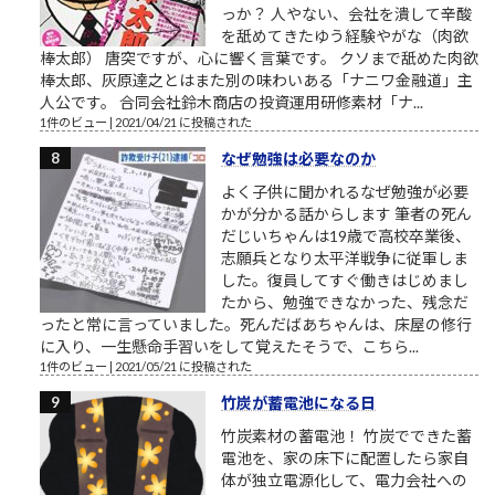
っか？ 人やない、会社を潰して辛酸
を舐めてきたゆう経験やがな（肉欲
棒太郎） 唐突ですが、心に響く言葉です。 クソまで舐めた肉欲
棒太郎、灰原達之とはまた別の味わいある「ナニワ金融道」主
人公です。 合同会社鈴木商店の投資運用研修素材「ナ...
1件のビュー
|
2021/04/21 に投稿された
なぜ勉強は必要なのか
よく子供に聞かれるなぜ勉強が必要
かが分かる話からします 筆者の死ん
だじいちゃんは19歳で高校卒業後、
志願兵となり太平洋戦争に従軍しま
した。復員してすぐ働きはじめまし
たから、勉強できなかった、残念だ
ったと常に言っていました。死んだばあちゃんは、床屋の修行
に入り、一生懸命手習いをして覚えたそうで、こちら...
1件のビュー
|
2021/05/21 に投稿された
竹炭が蓄電池になる日
竹炭素材の蓄電池！ 竹炭でできた蓄
電池を、家の床下に配置したら家自
体が独立電源化して、電力会社への