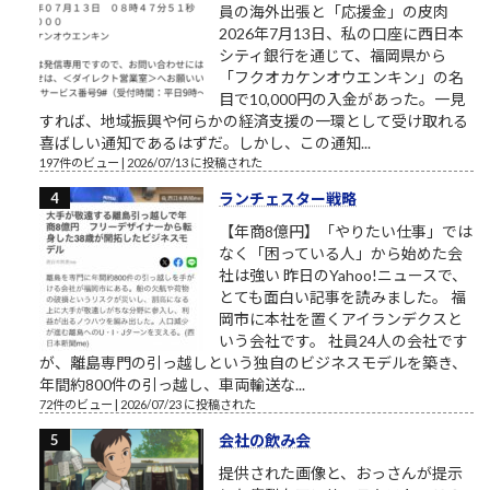
員の海外出張と「応援金」の皮肉
2026年7月13日、私の口座に西日本
シティ銀行を通じて、福岡県から
「フクオカケンオウエンキン」の名
目で10,000円の入金があった。一見
すれば、地域振興や何らかの経済支援の一環として受け取れる
喜ばしい通知であるはずだ。しかし、この通知...
197件のビュー
|
2026/07/13 に投稿された
ランチェスター戦略
【年商8億円】「やりたい仕事」では
なく「困っている人」から始めた会
社は強い 昨日のYahoo!ニュースで、
とても面白い記事を読みました。 福
岡市に本社を置くアイランデクスと
いう会社です。 社員24人の会社です
が、離島専門の引っ越しという独自のビジネスモデルを築き、
年間約800件の引っ越し、車両輸送な...
72件のビュー
|
2026/07/23 に投稿された
会社の飲み会
提供された画像と、おっさんが提示