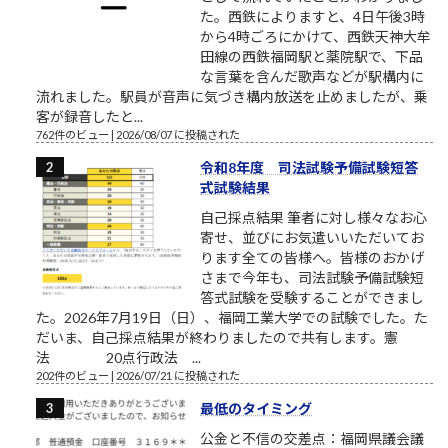
た。西鉄によりますと、4日午後3時
から4時ごろにかけて、西鉄天神大牟
田線の西鉄福岡駅と薬院駅で、下品
な言葉を含んだ歌声などが駅構内に
流れました。駅員が音声に気づき構内放送を止めましたが、乗
客が録音したと...
762件のビュー
|
2026/08/07 に投稿された
令和8年度 司法試験予備試験短答
式試験結果
自己採点結果 筆者に対し様々なお心
寄せ、並びにお気遣いいただいてお
ります全ての皆様へ。皆様のおかげ
さまで今年も、司法試験予備試験短
答式試験を受験することができまし
た。2026年7月19日（日）、福岡工業大学での試験でした。た
だいま、自己採点結果が終わりましたので共有します。憲
法 20点行政法 ...
202件のビュー
|
2026/07/21 に投稿された
最低のタイミング
公金と不信の交差点：福岡県議会議