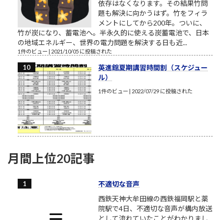
依存はなくなります。その結果竹問
題も解決に向かうはず。竹をフィラ
メントにしてから200年。ついに、
竹が炭になり、蓄電池へ。半永久的に使える炭蓄電池で、日本
の地域エネルギー、世界の電力問題を解決する日も近...
1件のビュー
|
2021/10/05 に投稿された
英進館夏期講習時間割（スケジュー
ル）
1件のビュー
|
2022/07/29 に投稿された
月間上位20記事
不適切な音声
西鉄天神大牟田線の西鉄福岡駅と薬
院駅で4日、不適切な音声が構内放送
として流れていたことがわかりまし