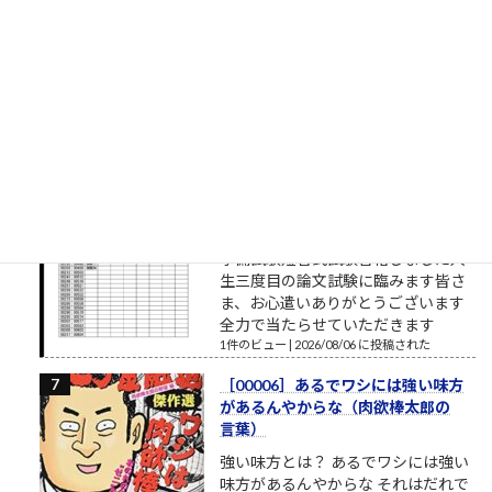
勤になる人にわたしのご先祖さまの
話をしました信州上田の武田家家臣
から、主君滅亡後真田家に付き従
い、大阪夏の陣で敗れ、さらに生き
延び九州の果ての天草に流れていつしか土着し、古い名前を故
地の地名に変え、そして今に至ります わたしの生命が今あるの
は、かかる苦難を受けながら、...
1件のビュー
|
2020/11/24 に投稿された
令和8年司法試験予備試験短答式試
験合格
予備試験短答式試験合格しました人
生三度目の論文試験に臨みます皆さ
ま、お心遣いありがとうございます
全力で当たらせていただきます
1件のビュー
|
2026/08/06 に投稿された
［00006］あるでワシには強い味方
があるんやからな（肉欲棒太郎の
言葉）
強い味方とは？ あるでワシには強い
味方があるんやからな それはだれで