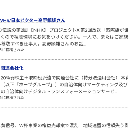
ーVHS/日本ビクター高野鎮雄さん
X/伝説の第2回 【NHK】 プロジェクトX 第2回放送「窓際族
泣くので視聴環境にお気をつけください。一人で、またはご家
も尊敬すべき仕事人。高野鎮雄さんのお話...
/08 に投稿された
を関連会社化
20％弱株主＋取締役派遣で関連会社に（持分法適用会社） 本
社（以下「ホープグループ」）の自治体向けマーケティング及
の自治体向けデジタルトランスフォーメーションサービ...
/26 に投稿された
信号、Ｗ杯事業の権益売却案で混乱 地域連盟の信頼失う 配信 2026