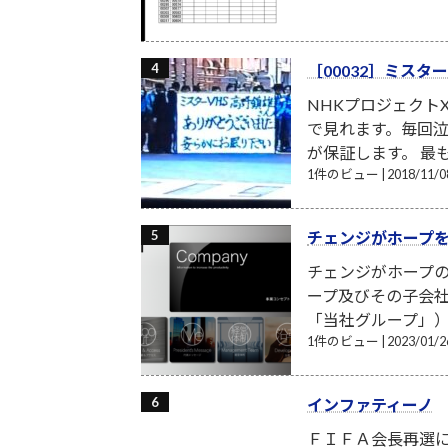
［00032］ミスタ
NHKプロジェクト
で見れます。毎回
が保証します。 最
1件のビュー
|
2018/11
チェンジがホープ
チェンジがホープの
ープ及びその子会
「当社グループ」）
1件のビュー
|
2023/01
インファティーノ
ＦＩＦＡ会長再選に黄