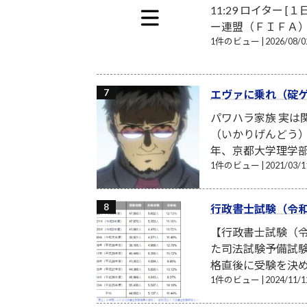
11:29 ロイター
ー連盟（ＦＩＦＡ）の
1件のビュー
|
2026/08
エヴァに乗れ（碇
パワハラ家族 実
（いかりげんどう）
年、京都大学理学部
1件のビュー
|
2021/03
行政書士試験（令和
【行政書士試験（令
た司法試験予備試験
格直後に受験を決め
1件のビュー
|
2024/11