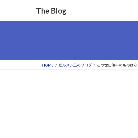
コ
ナ
The Blog
ン
ビ
テ
ゲ
ン
ー
ツ
シ
へ
ョ
ス
ン
キ
に
ッ
移
HOME
ビルメン王のブログ
この世に無料のものはな
プ
動