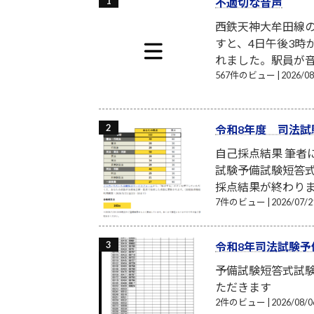
不適切な音声
西鉄天神大牟田線
すと、4日午後3時
れました。駅員が音
567件のビュー
|
2026/
令和8年度 司法試
自己採点結果 筆
試験予備試験短答式
採点結果が終わり
7件のビュー
|
2026/07
令和8年司法試験予
予備試験短答式試
ただきます
2件のビュー
|
2026/08