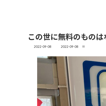
この世に無料のものは
最
2022-09-08
2022-09-08
≡
終
更
新
日
時
: