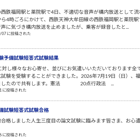
の西鉄福岡駅と薬院駅で4日、不適切な音声が構内放送として流
から4時ごろにかけて、西鉄天神大牟田線の西鉄福岡駅と薬院
声に気づき構内放送を止めましたが、乗客が録音したと...
08/07 に投稿された
験予備試験短答式試験結果
者に対し様々なお心寄せ、並びにお気遣いいただいております全
試験を受験することができました。2026年7月19日（日）
ましたので共有します。憲法 20点行政法 ...
/21 に投稿された
備試験短答式試験合格
験合格しました人生三度目の論文試験に臨みます皆さま、お心
/06 に投稿された