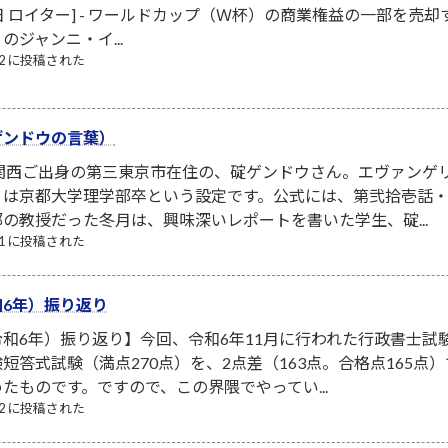
 [１日 ロイター] - ワールドカップ（Ｗ杯）の商業権益の一部
ジャンニ・イ...
/02 に投稿された
ゲンドウの言葉）
は関西ご出身の第三東京市在住の、碇ゲンドウさん。エヴァンゲ
は京都大学理学部卒という設定です。公式には、第弐拾壱話・第
の教授だった冬月は、興味深いレポートを書いた学生、碇...
/11 に投稿された
6年）振り返り
和6年）振り返り】今回、令和6年11月に行われた行政書士試
短答式試験（満点270点）を、2点差（163点。合格点165
たものです。ですので、この界隈でやってい...
/12 に投稿された