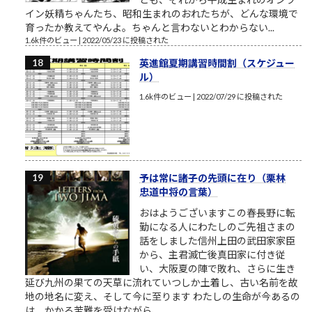
イン妖精ちゃんたち、昭和生まれのおれたちが、どんな環境で
育ったか教えてやんよ。ちゃんと言わないとわからない...
1.6k件のビュー
|
2022/05/23 に投稿された
英進館夏期講習時間割（スケジュー
ル）
1.6k件のビュー
|
2022/07/29 に投稿された
予は常に諸子の先頭に在り（栗林
忠道中将の言葉）
おはようございますこの春長野に転
勤になる人にわたしのご先祖さまの
話をしました信州上田の武田家家臣
から、主君滅亡後真田家に付き従
い、大阪夏の陣で敗れ、さらに生き
延び九州の果ての天草に流れていつしか土着し、古い名前を故
地の地名に変え、そして今に至ります わたしの生命が今あるの
は、かかる苦難を受けながら、...