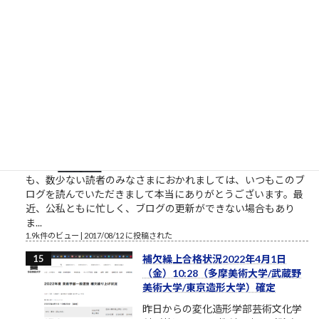
と仕事したいなら。やりたい、教えてくれ、話を聞きたい、イ
ベントに参加したいという割には、特に自分で努力をしないと
いう人がいます。本気のふり...
2.1k件のビュー
|
2021/10/09 に投稿された
［00011］ルロイ修道士は言われた
「困難は分割せよ」（井上ひさ
し）
ルロイの言葉を思い出してください
おはようございます。2017年8月、
筆者は塾長ブログと題して売れない
ブログを書いております。それで
も、数少ない読者のみなさまにおかれましては、いつもこのブ
ログを読んでいただきまして本当にありがとうございます。最
近、公私ともに忙しく、ブログの更新ができない場合もあり
ま...
1.9k件のビュー
|
2017/08/12 に投稿された
補欠繰上合格状況2022年4月1日
（金）10:28（多摩美術大学/武蔵野
美術大学/東京造形大学）確定
昨日からの変化造形学部芸術文化学