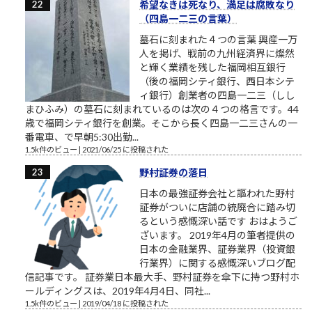
希望なきは死なり、満足は腐敗なり
（四島一二三の言葉）
墓石に刻まれた４つの言葉 興産一万
人を掲げ、戦前の九州経済界に燦然
と輝く業績を残した福岡相互銀行
（後の福岡シティ銀行、西日本シテ
ィ銀行）創業者の四島一二三（しし
まひふみ）の墓石に刻まれているのは次の４つの格言です。44
歳で福岡シティ銀行を創業。そこから長く四島一二三さんの一
番電車、で早朝5:30出勤...
1.5k件のビュー
|
2021/06/25 に投稿された
野村証券の落日
日本の最強証券会社と謳われた野村
証券がついに店舗の統廃合に踏み切
るという感慨深い話です おはようご
ざいます。 2019年4月の筆者提供の
日本の金融業界、証券業界（投資銀
行業界）に関する感慨深いブログ配
信記事です。 証券業日本最大手、野村証券を傘下に持つ野村ホ
ールディングスは、2019年4月4日、同社...
1.5k件のビュー
|
2019/04/18 に投稿された