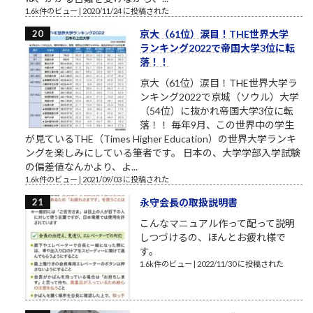
1.6k件のビュー
|
2020/11/24 に投稿された
京大（61位）涙目！THE世界大学
ランキング2022で帝国大学3位に転
落！！
京大（61位）涙目！THE世界大学ラ
ンキング2022で京城（ソウル）大学
（54位）に抜かれ帝国大学3位に転
落！！ 毎年9月、この世界中の学生
が見ているTHE（Times Higher Education）の世界大学ランキ
ングを楽しみにしている筆者です。 日本の、大学学部入学試験
の偏差値なんかより、よ...
1.6k件のビュー
|
2021/09/03 に投稿された
永守会長の取扱説明書
こんなマニュアル作って配って説明
しつづけるの、ほんとお疲れ様で
す。
1.6k件のビュー
|
2022/11/30 に投稿された