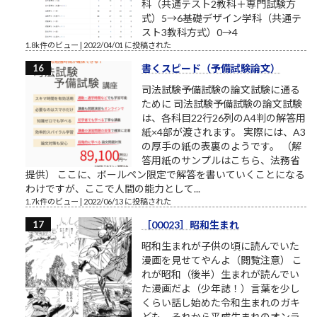
科（共通テスト2教科＋専門試験方
式）5→6基礎デザイン学科（共通テ
スト3教科方式）0→4
1.8k件のビュー
|
2022/04/01 に投稿された
書くスピード（予備試験論文）
司法試験予備試験の論文試験に通る
ために 司法試験予備試験の論文試験
は、各科目22行26列のA4判の解答用
紙×4部が渡されます。 実際には、A3
の厚手の紙の表裏のようです。 （解
答用紙のサンプルはこちら、法務省
提供） ここに、ボールペン限定で解答を書いていくことになる
わけですが、ここで人間の能力として...
1.7k件のビュー
|
2022/06/13 に投稿された
［00023］昭和生まれ
昭和生まれが子供の頃に読んでいた
漫画を見せてやんよ（閲覧注意） こ
れが昭和（後半）生まれが読んでい
た漫画だよ（少年誌！）言葉を少し
くらい話し始めた令和生まれのガキ
ども、それから平成生まれのオンラ