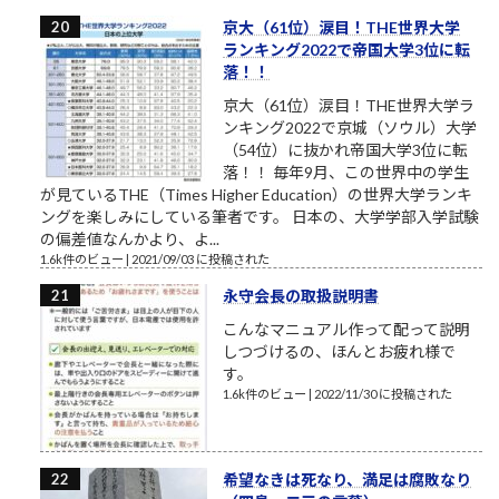
京大（61位）涙目！THE世界大学
ランキング2022で帝国大学3位に転
落！！
京大（61位）涙目！THE世界大学ラ
ンキング2022で京城（ソウル）大学
（54位）に抜かれ帝国大学3位に転
落！！ 毎年9月、この世界中の学生
が見ているTHE（Times Higher Education）の世界大学ランキ
ングを楽しみにしている筆者です。 日本の、大学学部入学試験
の偏差値なんかより、よ...
1.6k件のビュー
|
2021/09/03 に投稿された
永守会長の取扱説明書
こんなマニュアル作って配って説明
しつづけるの、ほんとお疲れ様で
す。
1.6k件のビュー
|
2022/11/30 に投稿された
希望なきは死なり、満足は腐敗なり