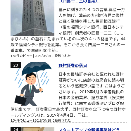
（四島一二三の言葉）
墓石に刻まれた４つの言葉 興産一万
人を掲げ、戦前の九州経済界に燦然
と輝く業績を残した福岡相互銀行
（後の福岡シティ銀行、西日本シテ
ィ銀行）創業者の四島一二三（しし
まひふみ）の墓石に刻まれているのは次の４つの格言です。44
歳で福岡シティ銀行を創業。そこから長く四島一二三さんの一
番電車、で早朝5:30出勤...
1.5k件のビュー
|
2021/06/25 に投稿された
野村証券の落日
日本の最強証券会社と謳われた野村
証券がついに店舗の統廃合に踏み切
るという感慨深い話です おはようご
ざいます。 2019年4月の筆者提供の
日本の金融業界、証券業界（投資銀
行業界）に関する感慨深いブログ配
信記事です。 証券業日本最大手、野村証券を傘下に持つ野村ホ
ールディングスは、2019年4月4日、同社...
1.5k件のビュー
|
2019/04/18 に投稿された
スタートアップや新規事業はどう