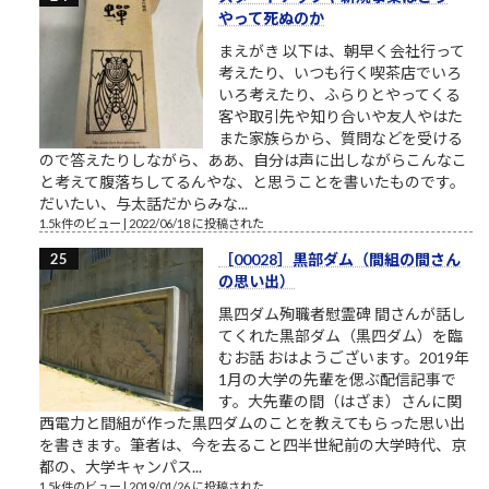
やって死ぬのか
まえがき 以下は、朝早く会社行って
考えたり、いつも行く喫茶店でいろ
いろ考えたり、ふらりとやってくる
客や取引先や知り合いや友人やはた
また家族らから、質問などを受ける
ので答えたりしながら、ああ、自分は声に出しながらこんなこ
と考えて腹落ちしてるんやな、と思うことを書いたものです。
だいたい、与太話だからみな...
1.5k件のビュー
|
2022/06/18 に投稿された
［00028］黒部ダム（間組の間さん
の思い出）
黒四ダム殉職者慰霊碑 間さんが話し
てくれた黒部ダム（黒四ダム）を臨
むお話 おはようございます。2019年
1月の大学の先輩を偲ぶ配信記事で
す。大先輩の間（はざま）さんに関
西電力と間組が作った黒四ダムのことを教えてもらった思い出
を書きます。筆者は、今を去ること四半世紀前の大学時代、京
都の、大学キャンパス...
1.5k件のビュー
|
2019/01/26 に投稿された