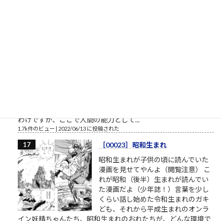
式）5→6基礎デザイン学科（共通テ
スト3教科方式）0→4
1.8k件のビュー
|
2022/04/01 に投稿された
書くスピード（予備試験論文）
司法試験予備試験の論文試験に通る
ために 司法試験予備試験の論文試験
は、各科目22行26列のA4判の解答用
紙×4部が渡されます。 実際には、A3
の厚手の紙の表裏のようです。 （解
答用紙のサンプルはこちら、法務省
提供） ここに、ボールペン限定で解答を書いていくことになる
わけですが、ここで人間の能力として...
1.7k件のビュー
|
2022/06/13 に投稿された
［00023］昭和生まれ
昭和生まれが子供の頃に読んでいた
漫画を見せてやんよ（閲覧注意） こ
れが昭和（後半）生まれが読んでい
た漫画だよ（少年誌！）言葉を少し
くらい話し始めた令和生まれのガキ
ども、それから平成生まれのオンラ
イン妖精ちゃんたち、昭和生まれのおれたちが、どんな環境で