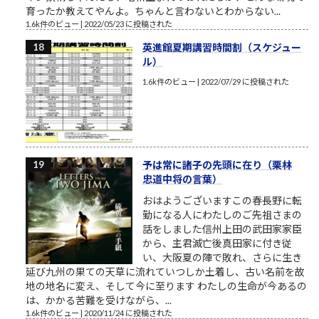
育ったか教えてやんよ。ちゃんと言わないとわからない...
1.6k件のビュー
|
2022/05/23 に投稿された
英進館夏期講習時間割（スケジュー
ル）
1.6k件のビュー
|
2022/07/29 に投稿された
予は常に諸子の先頭に在り（栗林
忠道中将の言葉）
おはようございますこの春長野に転
勤になる人にわたしのご先祖さまの
話をしました信州上田の武田家家臣
から、主君滅亡後真田家に付き従
い、大阪夏の陣で敗れ、さらに生き
延び九州の果ての天草に流れていつしか土着し、古い名前を故
地の地名に変え、そして今に至ります わたしの生命が今あるの
は、かかる苦難を受けながら、...
1.6k件のビュー
|
2020/11/24 に投稿された