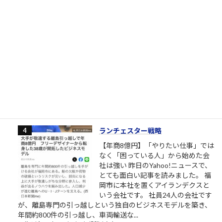
204件のビュー
|
2026/07/21 に投稿された
最低のタイミング
公金と不信の交差点：福岡県議会議
員の海外出張と「応援金」の皮肉
2026年7月13日、私の口座に西日本
シティ銀行を通じて、福岡県から
「フクオカケンオウエンキン」の名
目で10,000円の入金があった。一見
すれば、地域振興や何らかの経済支援の一環として受け取れる
喜ばしい通知であるはずだ。しかし、この通知...
197件のビュー
|
2026/07/13 に投稿された
ランチェスター戦略
【年商8億円】「やりたい仕事」では
なく「困っている人」から始めた会
社は強い 昨日のYahoo!ニュースで、
とても面白い記事を読みました。 福
岡市に本社を置くアイランデクスと
いう会社です。 社員24人の会社です
が、離島専門の引っ越しという独自のビジネスモデルを築き、
年間約800件の引っ越し、車両輸送な...