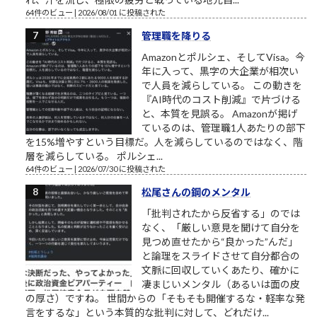
64件のビュー
|
2026/08/01 に投稿された
管理職を降りる
Amazonとポルシェ、そしてVisa。今
年に入って、黒字の大企業が相次い
で人員を減らしている。 この動きを
『AI時代のコスト削減』で片づける
と、本質を見誤る。 Amazonが掲げ
ているのは、管理職1人あたりの部下
を15%増やすという目標だ。人を減らしているのではなく、階
層を減らしている。 ポルシェ...
64件のビュー
|
2026/07/30 に投稿された
松尾さんの鋼のメンタル
「批判されたから反省する」のでは
なく、「厳しい意見を聞けて自分を
見つめ直せたから“良かった”んだ」
と論理をスライドさせて自分都合の
文脈に回収していくあたり、確かに
凄まじいメンタル（あるいは面の皮
の厚さ）ですね。 世間からの「そもそも開催するな・軽率な発
言をするな」という本質的な批判に対して、どれだけ...