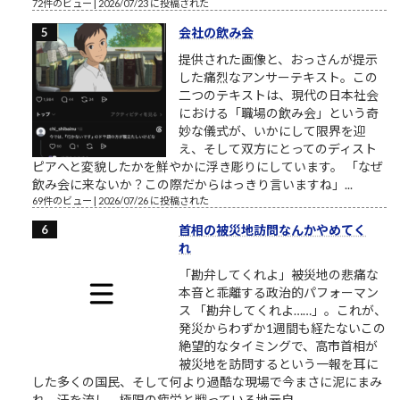
72件のビュー
|
2026/07/23 に投稿された
会社の飲み会
提供された画像と、おっさんが提示
した痛烈なアンサーテキスト。この
二つのテキストは、現代の日本社会
における「職場の飲み会」という奇
妙な儀式が、いかにして限界を迎
え、そして双方にとってのディスト
ピアへと変貌したかを鮮やかに浮き彫りにしています。 「なぜ
飲み会に来ないか？この際だからはっきり言いますね」...
69件のビュー
|
2026/07/26 に投稿された
首相の被災地訪問なんかやめてく
れ
「勘弁してくれよ」――被災地の悲痛な
本音と乖離する政治的パフォーマン
ス 「勘弁してくれよ……」。これが、
発災からわずか1週間も経たないこの
絶望的なタイミングで、高市首相が
被災地を訪問するという一報を耳に
した多くの国民、そして何より過酷な現場で今まさに泥にまみ
れ、汗を流し、極限の疲労と戦っている地元自...