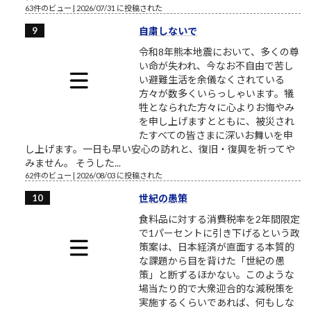
63件のビュー
|
2026/07/31 に投稿された
自粛しないで
令和8年熊本地震において、多くの尊
い命が失われ、今なお不自由で苦し
い避難生活を余儀なくされている
方々が数多くいらっしゃいます。犠
牲となられた方々に心よりお悔やみ
を申し上げますとともに、被災され
たすべての皆さまに深いお舞いを申
し上げます。一日も早い安心の訪れと、復旧・復興を祈ってや
みません。 そうした...
62件のビュー
|
2026/08/03 に投稿された
世紀の愚策
食料品に対する消費税率を2年間限定
で1パーセントに引き下げるという政
策案は、日本経済が直面する本質的
な課題から目を背けた「世紀の愚
策」と断ずるほかない。このような
場当たり的で大衆迎合的な減税策を
実施するくらいであれば、何もしな