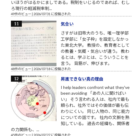
いほうがはるかにましである。税制をいじるのであれば、むし
ろ現行の軽減税率制...
49件のビュー
|
2026/07/31 に投稿された
気合い
さすがは旧帝大のうち、唯一理学部
工学部に「女子枠」を設定しなかっ
た東北大学。 教授の、教育者として
の教養・気概・気合いが違う。 教わ
るとは、学ぶとは、こういうことを
言う。 背筋が、伸びます。
48件のビュー
|
2026/07/18 に投稿された
昇進できない真の理由
I help leaders confront what they've
been avoiding 「あの人に聞けばい
い」 そう言われる人は、社内で最も
頼られ、社外ではその価値が最も伝
わりにくい。 同じ人物の、同じ能力
についての話です。 社内の文脈を熟
知している。 過去の経緯も、関係者
の力関係も、...
45件のビュー
|
2026/07/27 に投稿された