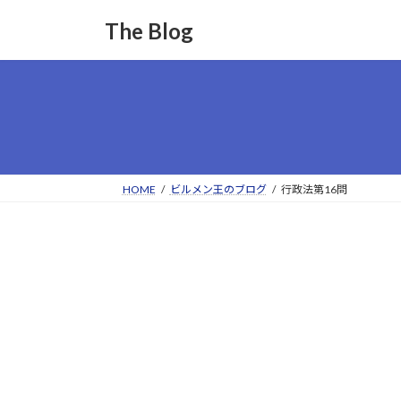
コ
ナ
The Blog
ン
ビ
テ
ゲ
ン
ー
ツ
シ
へ
ョ
ス
ン
キ
に
ッ
移
HOME
ビルメン王のブログ
行政法第16問
プ
動