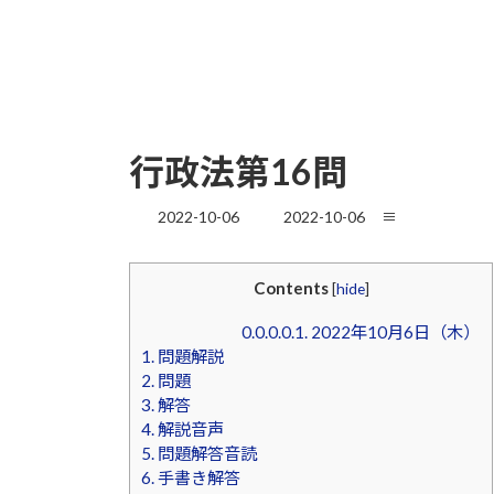
行政法第16問
最
2022-10-06
2022-10-06
≡
終
更
新
Contents
[
hide
]
日
時
0.0.0.0.1.
2022年10月6日（木）
:
1.
問題解説
2.
問題
3.
解答
4.
解説音声
5.
問題解答音読
6.
手書き解答