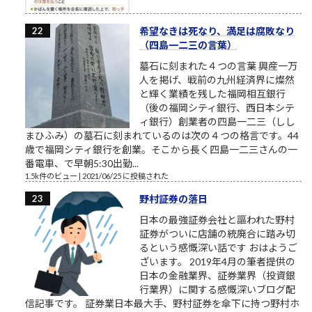
希望なきは死なり、満足は腐敗なり
（四島一二三の言葉）
墓石に刻まれた４つの言葉 興産一万
人を掲げ、戦前の九州経済界に燦然
と輝く業績を残した福岡相互銀行
（後の福岡シティ銀行、西日本シテ
ィ銀行）創業者の四島一二三（しし
まひふみ）の墓石に刻まれているのは次の４つの格言です。44
歳で福岡シティ銀行を創業。そこから長く四島一二三さんの一
番電車、で早朝5:30出勤...
1.5k件のビュー
|
2021/06/25 に投稿された
野村証券の落日
日本の最強証券会社と謳われた野村
証券がついに店舗の統廃合に踏み切
るという感慨深い話です おはようご
ざいます。 2019年4月の筆者提供の
日本の金融業界、証券業界（投資銀
行業界）に関する感慨深いブログ配
信記事です。 証券業日本最大手、野村証券を傘下に持つ野村ホ