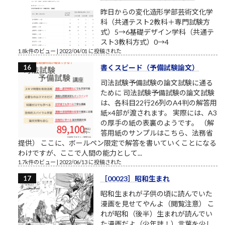
昨日からの変化造形学部芸術文化学
科（共通テスト2教科＋専門試験方
式）5→6基礎デザイン学科（共通テ
スト3教科方式）0→4
1.8k件のビュー
|
2022/04/01 に投稿された
書くスピード（予備試験論文）
司法試験予備試験の論文試験に通る
ために 司法試験予備試験の論文試験
は、各科目22行26列のA4判の解答用
紙×4部が渡されます。 実際には、A3
の厚手の紙の表裏のようです。 （解
答用紙のサンプルはこちら、法務省
提供） ここに、ボールペン限定で解答を書いていくことになる
わけですが、ここで人間の能力として...
1.7k件のビュー
|
2022/06/13 に投稿された
［00023］昭和生まれ
昭和生まれが子供の頃に読んでいた
漫画を見せてやんよ（閲覧注意） こ
れが昭和（後半）生まれが読んでい
た漫画だよ（少年誌！）言葉を少し