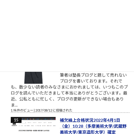
に酔うだけの人からは、できるだけ
離れるようにしましょう。本気の人
と仕事したいなら。やりたい、教えてくれ、話を聞きたい、イ
ベントに参加したいという割には、特に自分で努力をしないと
いう人がいます。本気のふり...
2.1k件のビュー
|
2021/10/09 に投稿された
［00011］ルロイ修道士は言われた
「困難は分割せよ」（井上ひさ
し）
ルロイの言葉を思い出してください
おはようございます。2017年8月、
筆者は塾長ブログと題して売れない
ブログを書いております。それで
も、数少ない読者のみなさまにおかれましては、いつもこのブ
ログを読んでいただきまして本当にありがとうございます。最
近、公私ともに忙しく、ブログの更新ができない場合もあり
ま...
1.9k件のビュー
|
2017/08/12 に投稿された
補欠繰上合格状況2022年4月1日
（金）10:28（多摩美術大学/武蔵野
美術大学/東京造形大学）確定