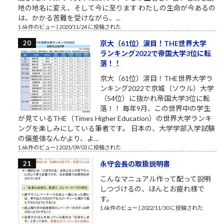
地の地名に変え、そして今に至ります わたしの生命が今あるの
は、かかる苦難を受けながら、...
1.6k件のビュー
|
2020/11/24 に投稿された
京大（61位）涙目！THE世界大学
ランキング2022で帝国大学3位に転
落！！
京大（61位）涙目！THE世界大学ラ
ンキング2022で京城（ソウル）大学
（54位）に抜かれ帝国大学3位に転
落！！ 毎年9月、この世界中の学生
が見ているTHE（Times Higher Education）の世界大学ランキ
ングを楽しみにしている筆者です。 日本の、大学学部入学試験
の偏差値なんかより、よ...
1.6k件のビュー
|
2021/09/03 に投稿された
永守会長の取扱説明書
こんなマニュアル作って配って説明
しつづけるの、ほんとお疲れ様で
す。
1.6k件のビュー
|
2022/11/30 に投稿された