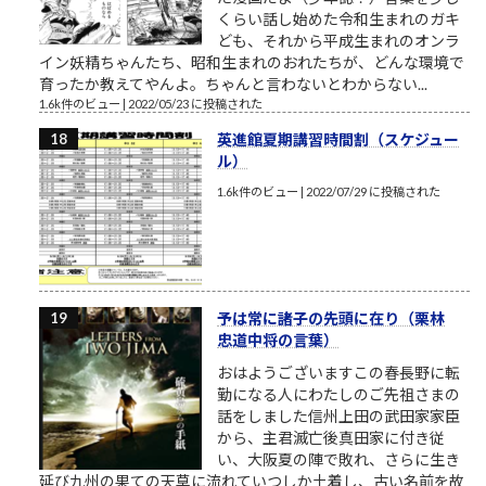
くらい話し始めた令和生まれのガキ
ども、それから平成生まれのオンラ
イン妖精ちゃんたち、昭和生まれのおれたちが、どんな環境で
育ったか教えてやんよ。ちゃんと言わないとわからない...
1.6k件のビュー
|
2022/05/23 に投稿された
英進館夏期講習時間割（スケジュー
ル）
1.6k件のビュー
|
2022/07/29 に投稿された
予は常に諸子の先頭に在り（栗林
忠道中将の言葉）
おはようございますこの春長野に転
勤になる人にわたしのご先祖さまの
話をしました信州上田の武田家家臣
から、主君滅亡後真田家に付き従
い、大阪夏の陣で敗れ、さらに生き
延び九州の果ての天草に流れていつしか土着し、古い名前を故