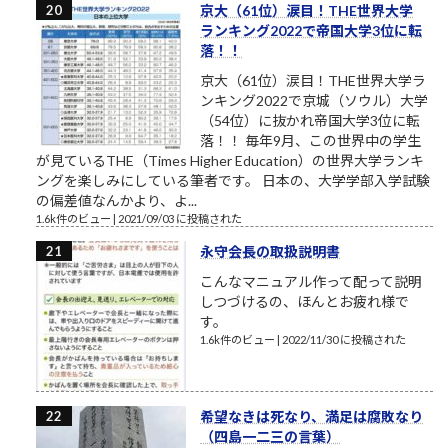
京大（61位）涙目！THE世界大学
ランキング2022で帝国大学3位に転
落！！
京大（61位）涙目！THE世界大学ラ
ンキング2022で京城（ソウル）大学
（54位）に抜かれ帝国大学3位に転
落！！ 毎年9月、この世界中の学生
が見ているTHE（Times Higher Education）の世界大学ランキ
ングを楽しみにしている筆者です。 日本の、大学学部入学試験
の偏差値なんかより、よ...
1.6k件のビュー
|
2021/09/03 に投稿された
永守会長の取扱説明書
こんなマニュアル作って配って説明
しつづけるの、ほんとお疲れ様で
す。
1.6k件のビュー
|
2022/11/30 に投稿された
希望なきは死なり、満足は腐敗なり
（四島一二三の言葉）