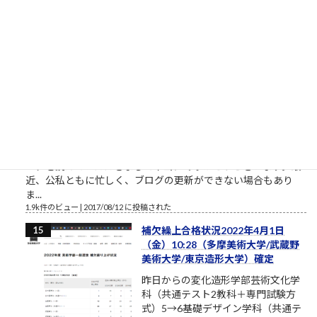
いう人がいます。本気のふり...
2.1k件のビュー
|
2021/10/09 に投稿された
［00011］ルロイ修道士は言われた
「困難は分割せよ」（井上ひさ
し）
ルロイの言葉を思い出してください
おはようございます。2017年8月、
筆者は塾長ブログと題して売れない
ブログを書いております。それで
も、数少ない読者のみなさまにおかれましては、いつもこのブ
ログを読んでいただきまして本当にありがとうございます。最
近、公私ともに忙しく、ブログの更新ができない場合もあり
ま...
1.9k件のビュー
|
2017/08/12 に投稿された
補欠繰上合格状況2022年4月1日
（金）10:28（多摩美術大学/武蔵野
美術大学/東京造形大学）確定
昨日からの変化造形学部芸術文化学
科（共通テスト2教科＋専門試験方
式）5→6基礎デザイン学科（共通テ