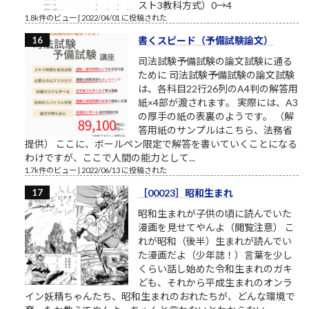
スト3教科方式）0→4
1.8k件のビュー
|
2022/04/01 に投稿された
書くスピード（予備試験論文）
司法試験予備試験の論文試験に通る
ために 司法試験予備試験の論文試験
は、各科目22行26列のA4判の解答用
紙×4部が渡されます。 実際には、A3
の厚手の紙の表裏のようです。 （解
答用紙のサンプルはこちら、法務省
提供） ここに、ボールペン限定で解答を書いていくことになる
わけですが、ここで人間の能力として...
1.7k件のビュー
|
2022/06/13 に投稿された
［00023］昭和生まれ
昭和生まれが子供の頃に読んでいた
漫画を見せてやんよ（閲覧注意） こ
れが昭和（後半）生まれが読んでい
た漫画だよ（少年誌！）言葉を少し
くらい話し始めた令和生まれのガキ
ども、それから平成生まれのオンラ
イン妖精ちゃんたち、昭和生まれのおれたちが、どんな環境で