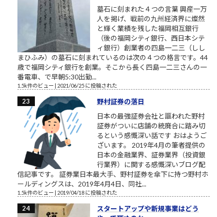
墓石に刻まれた４つの言葉 興産一万
人を掲げ、戦前の九州経済界に燦然
と輝く業績を残した福岡相互銀行
（後の福岡シティ銀行、西日本シテ
ィ銀行）創業者の四島一二三（しし
まひふみ）の墓石に刻まれているのは次の４つの格言です。44
歳で福岡シティ銀行を創業。そこから長く四島一二三さんの一
番電車、で早朝5:30出勤...
1.5k件のビュー
|
2021/06/25 に投稿された
野村証券の落日
日本の最強証券会社と謳われた野村
証券がついに店舗の統廃合に踏み切
るという感慨深い話です おはようご
ざいます。 2019年4月の筆者提供の
日本の金融業界、証券業界（投資銀
行業界）に関する感慨深いブログ配
信記事です。 証券業日本最大手、野村証券を傘下に持つ野村ホ
ールディングスは、2019年4月4日、同社...
1.5k件のビュー
|
2019/04/18 に投稿された
スタートアップや新規事業はどう