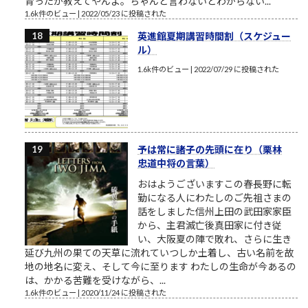
育ったか教えてやんよ。ちゃんと言わないとわからない...
1.6k件のビュー
|
2022/05/23 に投稿された
英進館夏期講習時間割（スケジュー
ル）
1.6k件のビュー
|
2022/07/29 に投稿された
予は常に諸子の先頭に在り（栗林
忠道中将の言葉）
おはようございますこの春長野に転
勤になる人にわたしのご先祖さまの
話をしました信州上田の武田家家臣
から、主君滅亡後真田家に付き従
い、大阪夏の陣で敗れ、さらに生き
延び九州の果ての天草に流れていつしか土着し、古い名前を故
地の地名に変え、そして今に至ります わたしの生命が今あるの
は、かかる苦難を受けながら、...
1.6k件のビュー
|
2020/11/24 に投稿された