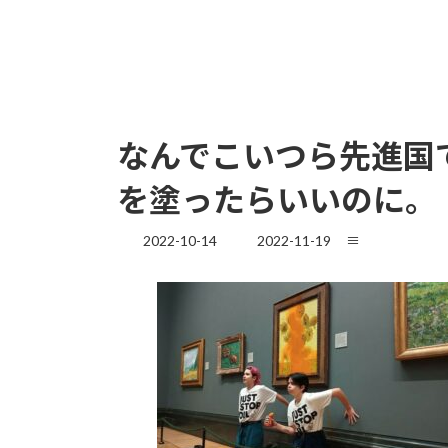
なんでこいつら先進国
を塗ったらいいのに。
最
2022-10-14
2022-11-19
≡
終
更
新
日
時
: