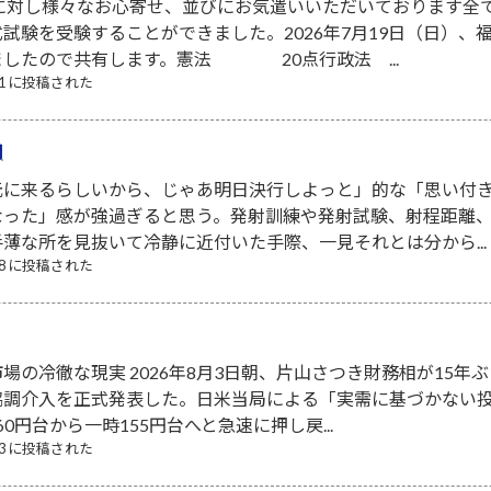
者に対し様々なお心寄せ、並びにお気遣いいただいております全
試験を受験することができました。2026年7月19日（日）
ましたので共有します。憲法 20点行政法 ...
/21 に投稿された
間
元に来るらしいから、じゃあ明日決行しよっと」的な「思い付
なった」感が強過ぎると思う。発射訓練や発射試験、射程距離
薄な所を見抜いて冷静に近付いた手際、一見それとは分から...
/08 に投稿された
場の冷徹な現実 2026年8月3日朝、片山さつき財務相が15年ぶ
協調介入を正式発表した。日米当局による「実需に基づかない
0円台から一時155円台へと急速に押し戻...
/03 に投稿された