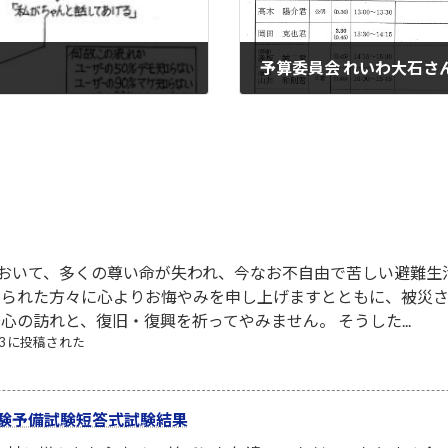
予算委員会 れいわ大石さ
2022-10-15
において、多くの尊い命が失われ、今なお不自由で苦しい避難生
なられた方々に心よりお悔やみを申し上げますとともに、被災
心の訪れと、復旧・復興を祈ってやみません。 そうした...
/03 に投稿された
験予備試験短答式試験結果