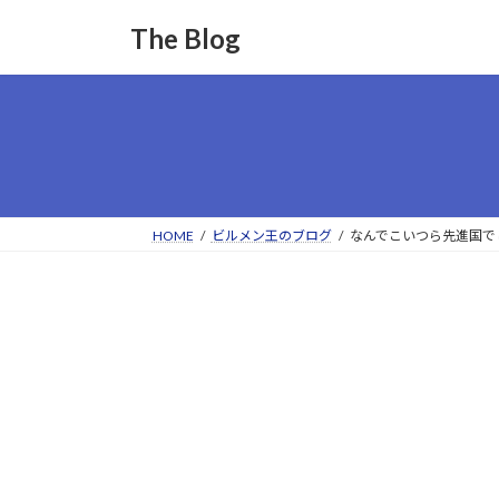
コ
ナ
The Blog
ン
ビ
テ
ゲ
ン
ー
ツ
シ
へ
ョ
ス
ン
キ
に
ッ
移
HOME
ビルメン王のブログ
なんでこいつら先進国で
プ
動