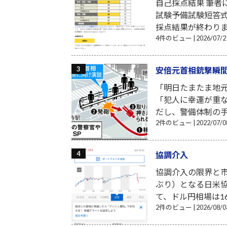
自己採点結果 筆
試験予備試験短答式
採点結果が終わり
4件のビュー
|
2026/07
安倍元首相銃撃瞬
「明日たまたま地
「犯人に幸運が重
だし、警備体制の手
2件のビュー
|
2022/07
協調介入
協調介入の限界と市
ぶり）となる日米
て、ドル円相場は16
2件のビュー
|
2026/08