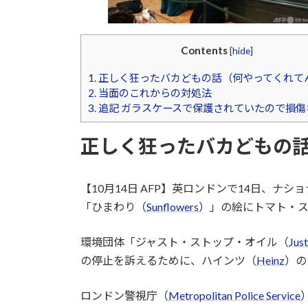
Contents
[
hide
]
1.
正しく狂ったバカどもの話（何やってくれて
2.
当面のこれからの対処法
3.
追記 ガラスケースで保護されていたので損傷
正しく狂ったバカどもの
【10月14日 AFP】英ロンドンで14日、ナ
「ひまわり（
Sunflowers
）」の絵にトマト・
環境団体「ジャスト・ストップ・オイル（
Just
の停止を訴えるために、ハインツ（
Heinz
）の
ロンドン警視庁（
Metropolitan Police Service