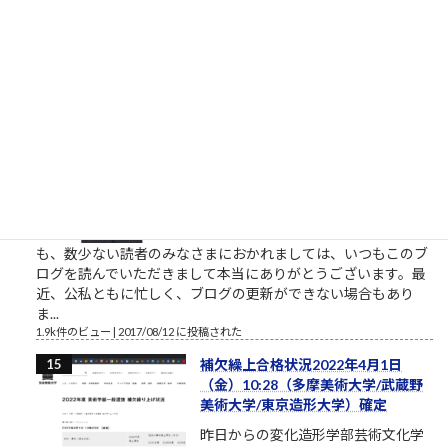
と仕事したいなら。やりたい、教えてくれ、話を聞きたい、イ
ベントに参加したいという割には、特に自分で努力をしないと
いう人がいます。本気のふり...
2.1k件のビュー
|
2021/10/09 に投稿された
［00011］ルロイ修道士は言われた
「困難は分割せよ」（井上ひさ
し）
ルロイの言葉を思い出してください
おはようございます。2017年8月、
筆者は塾長ブログと題して売れない
ブログを書いております。それで
も、数少ない読者のみなさまにおかれましては、いつもこのブ
ログを読んでいただきまして本当にありがとうございます。最
近、公私ともに忙しく、ブログの更新ができない場合もあり
ま...
1.9k件のビュー
|
2017/08/12 に投稿された
補欠繰上合格状況2022年4月1日
（金）10:28（多摩美術大学/武蔵野
美術大学/東京造形大学）確定
昨日からの変化造形学部芸術文化学