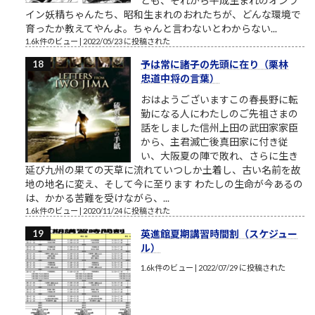
ども、それから平成生まれのオンラ
イン妖精ちゃんたち、昭和生まれのおれたちが、どんな環境で
育ったか教えてやんよ。ちゃんと言わないとわからない...
1.6k件のビュー
|
2022/05/23 に投稿された
予は常に諸子の先頭に在り（栗林
忠道中将の言葉）
おはようございますこの春長野に転
勤になる人にわたしのご先祖さまの
話をしました信州上田の武田家家臣
から、主君滅亡後真田家に付き従
い、大阪夏の陣で敗れ、さらに生き
延び九州の果ての天草に流れていつしか土着し、古い名前を故
地の地名に変え、そして今に至ります わたしの生命が今あるの
は、かかる苦難を受けながら、...
1.6k件のビュー
|
2020/11/24 に投稿された
英進館夏期講習時間割（スケジュー
ル）
1.6k件のビュー
|
2022/07/29 に投稿された