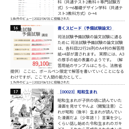
科（共通テスト2教科＋専門試験方
式）5→6基礎デザイン学科（共通テ
スト3教科方式）0→4
1.8k件のビュー
|
2022/04/01 に投稿された
書くスピード（予備試験論文）
司法試験予備試験の論文試験に通る
ために 司法試験予備試験の論文試験
は、各科目22行26列のA4判の解答用
紙×4部が渡されます。 実際には、A3
の厚手の紙の表裏のようです。 （解
答用紙のサンプルはこちら、法務省
提供） ここに、ボールペン限定で解答を書いていくことになる
わけですが、ここで人間の能力として...
1.7k件のビュー
|
2022/06/13 に投稿された
［00023］昭和生まれ
昭和生まれが子供の頃に読んでいた
漫画を見せてやんよ（閲覧注意） こ
れが昭和（後半）生まれが読んでい
た漫画だよ（少年誌！）言葉を少し
くらい話し始めた令和生まれのガキ