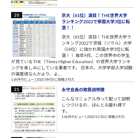
京大（61位）涙目！THE世界大学
ランキング2022で帝国大学3位に転
落！！
京大（61位）涙目！THE世界大学ラ
ンキング2022で京城（ソウル）大学
（54位）に抜かれ帝国大学3位に転
落！！ 毎年9月、この世界中の学生
が見ているTHE（Times Higher Education）の世界大学ランキ
ングを楽しみにしている筆者です。 日本の、大学学部入学試験
の偏差値なんかより、よ...
1.6k件のビュー
|
2021/09/03 に投稿された
永守会長の取扱説明書
こんなマニュアル作って配って説明
しつづけるの、ほんとお疲れ様で
す。
1.6k件のビュー
|
2022/11/30 に投稿された