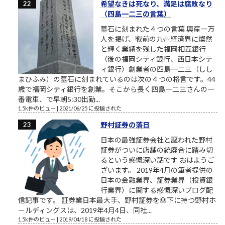
希望なきは死なり、満足は腐敗なり
（四島一二三の言葉）
墓石に刻まれた４つの言葉 興産一万
人を掲げ、戦前の九州経済界に燦然
と輝く業績を残した福岡相互銀行
（後の福岡シティ銀行、西日本シテ
ィ銀行）創業者の四島一二三（しし
まひふみ）の墓石に刻まれているのは次の４つの格言です。44
歳で福岡シティ銀行を創業。そこから長く四島一二三さんの一
番電車、で早朝5:30出勤...
1.5k件のビュー
|
2021/06/25 に投稿された
野村証券の落日
日本の最強証券会社と謳われた野村
証券がついに店舗の統廃合に踏み切
るという感慨深い話です おはようご
ざいます。 2019年4月の筆者提供の
日本の金融業界、証券業界（投資銀
行業界）に関する感慨深いブログ配
信記事です。 証券業日本最大手、野村証券を傘下に持つ野村ホ
ールディングスは、2019年4月4日、同社...
1.5k件のビュー
|
2019/04/18 に投稿された