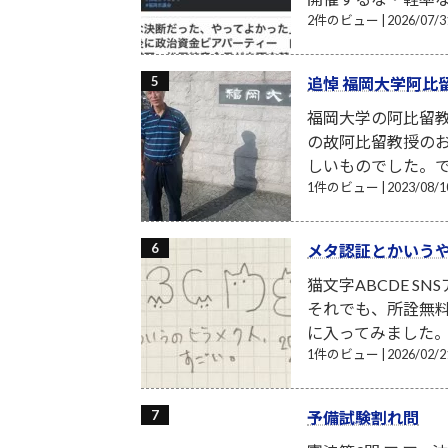
2件のビュー
|
2026/07
追悼 福岡大学阿比
福岡大学の阿比留
の故阿比留教授の
しいものでした。で
1件のビュー
|
2023/08
メタ認証とかいう
猫文字ABCDE S
それでも、所詮無
に入ってみました。月額
1件のビュー
|
2026/02
予備試験割れ問