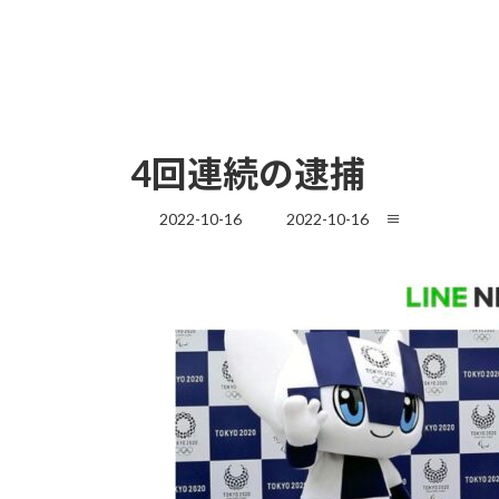
4回連続の逮捕
最
2022-10-16
2022-10-16
≡
終
更
新
日
時
: