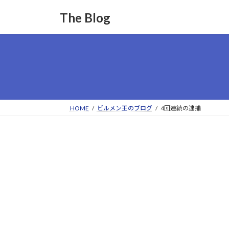
コ
ナ
The Blog
ン
ビ
テ
ゲ
ン
ー
ツ
シ
へ
ョ
ス
ン
キ
に
ッ
移
HOME
ビルメン王のブログ
4回連続の逮捕
プ
動