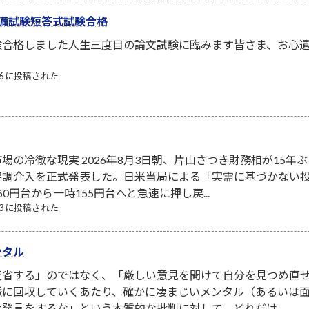
備試験短答式試験合格
験合格しました人生三度目の論文試験に臨みます皆さま、お心
/06 に投稿された
場の冷徹な現実 2026年8月3日朝、片山さつき財務相が15年ぶ
協調介入を正式発表した。日米当局による「実需に基づかない
0円台から一時155円台へと急速に押し戻...
/03 に投稿された
ンタル
省する」のではなく、「厳しい意見を聞けて自分を見つめ直せ
脈に回収していくあたり、確かに凄まじいメンタル（あるいは面
発言をするな」という本質的な批判に対して、どれだけ...