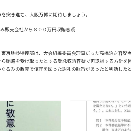
線を突き進む、大阪万博に期待しましょう。
るみ販売会社から８００万円収賄容疑
、東京地検特捜部は、大会組織委員会理事だった高橋治之容疑
から賄賂を受け取ったとする受託収賄容疑で再逮捕する方針を
いぐるみの販売で便宜を図った謝礼の趣旨があったと判断した