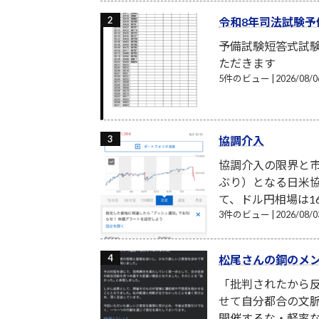
令和8年司法試験予
予備試験短答式試
ただきます
5件のビュー
|
2026/08
協調介入
協調介入の限界と市
ぶり）となる日米
て、ドル円相場は16
3件のビュー
|
2026/08
松尾さんの鋼のメ
「批判されたから反
せて自分都合の文
開催するな・軽率な