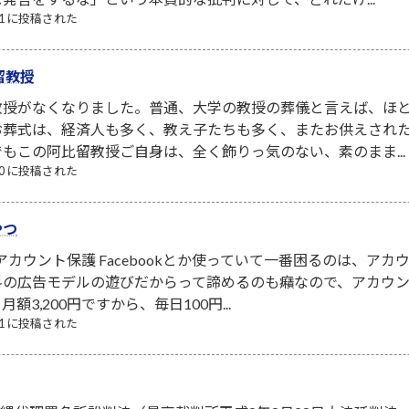
/31 に投稿された
留教授
教授がなくなりました。普通、大学の教授の葬儀と言えば、ほ
お葬式は、経済人も多く、教え子たちも多く、またお供えされ
もこの阿比留教授ご自身は、全く飾りっ気のない、素のまま...
/10 に投稿された
やつ
NSアカウント保護 Facebookとか使っていて一番困るのは、
料の広告モデルの遊びだからって諦めるのも癪なので、アカウ
3,200円ですから、毎日100円...
/21 に投稿された