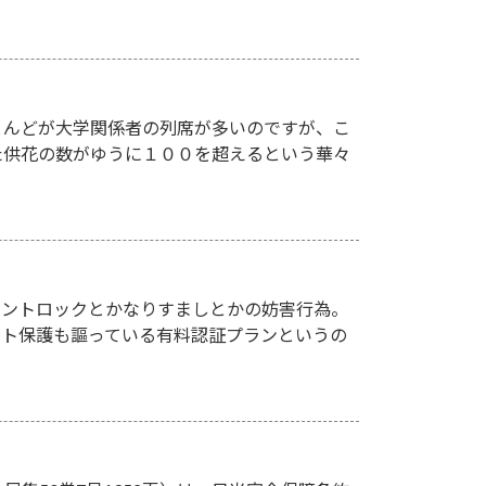
とんどが大学関係者の列席が多いのですが、こ
た供花の数がゆうに１００を超えるという華々
アカウントロックとかなりすましとかの妨害行為。
ント保護も謳っている有料認証プランというの