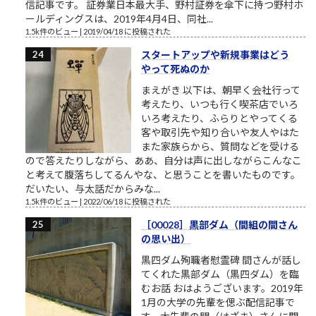
信記事です。 証券業日本最大手、野村証券を傘下に持つ野村ホ
ールディングスは、2019年4月4日、同社...
1.5k件のビュー
|
2019/04/18 に投稿された
スタートアップや新規事業はどう
やって死ぬのか
まえがき 以下は、朝早く会社行って
考えたり、いつも行く喫茶店でいろ
いろ考えたり、ふらりとやってくる
客や取引先や知り合いや友人やはた
また家族らから、質問などを受ける
ので答えたりしながら、ああ、自分は声に出しながらこんなこ
と考えて腹落ちしてるんやな、と思うことを書いたものです。
だいたい、与太話だからみな...
1.5k件のビュー
|
2022/06/18 に投稿された
［00028］黒部ダム（間組の間さん
の思い出）
黒四ダム殉職者慰霊碑 間さんが話し
てくれた黒部ダム（黒四ダム）を臨
むお話 おはようございます。2019年
1月の大学の先輩を偲ぶ配信記事で