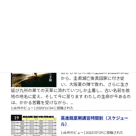
た漫画だよ（少年誌！）言葉を少し
くらい話し始めた令和生まれのガキ
ども、それから平成生まれのオンラ
イン妖精ちゃんたち、昭和生まれのおれたちが、どんな環境で
育ったか教えてやんよ。ちゃんと言わないとわからない...
1.6k件のビュー
|
2022/05/23 に投稿された
予は常に諸子の先頭に在り（栗林
忠道中将の言葉）
おはようございますこの春長野に転
勤になる人にわたしのご先祖さまの
話をしました信州上田の武田家家臣
から、主君滅亡後真田家に付き従
い、大阪夏の陣で敗れ、さらに生き
延び九州の果ての天草に流れていつしか土着し、古い名前を故
地の地名に変え、そして今に至ります わたしの生命が今あるの
は、かかる苦難を受けながら、...
1.6k件のビュー
|
2020/11/24 に投稿された
英進館夏期講習時間割（スケジュー
ル）
1.6k件のビュー
|
2022/07/29 に投稿された