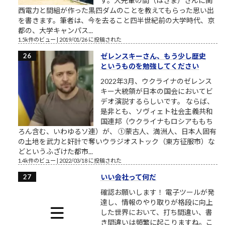
す。大先輩の間（はざま）さんに関
西電力と間組が作った黒四ダムのことを教えてもらった思い出
を書きます。筆者は、今を去ること四半世紀前の大学時代、京
都の、大学キャンパス...
1.5k件のビュー
|
2019/01/26 に投稿された
ゼレンスキーさん、もう少し歴史
というものを勉強してください
2022年3月、ウクライナのゼレンス
キー大統領が日本の国会においてビ
デオ演説するらしいです。 ならば、
是非とも、ソヴィェト社会主義共和
国連邦（ウクライナもロシアももち
ろん含む、いわゆるソ連）が、 ①蒙古人、満洲人、日本人固有
の土地を武力と奸計で奪いウラジオストック（東方征服市）な
どというふざけた都市...
1.4k件のビュー
|
2022/03/18 に投稿された
いい会社って何だ
確認お願いします！ 電子ツールが発
達し、情報のやり取りが格段に向上
した世界において、打ち間違い、書
き間違いは頻繁に起こりますね。こ