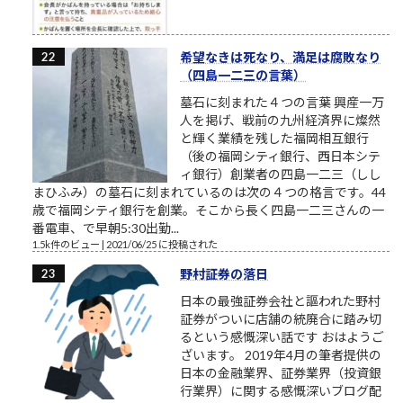
希望なきは死なり、満足は腐敗なり
（四島一二三の言葉）
墓石に刻まれた４つの言葉 興産一万
人を掲げ、戦前の九州経済界に燦然
と輝く業績を残した福岡相互銀行
（後の福岡シティ銀行、西日本シテ
ィ銀行）創業者の四島一二三（しし
まひふみ）の墓石に刻まれているのは次の４つの格言です。44
歳で福岡シティ銀行を創業。そこから長く四島一二三さんの一
番電車、で早朝5:30出勤...
1.5k件のビュー
|
2021/06/25 に投稿された
野村証券の落日
日本の最強証券会社と謳われた野村
証券がついに店舗の統廃合に踏み切
るという感慨深い話です おはようご
ざいます。 2019年4月の筆者提供の
日本の金融業界、証券業界（投資銀
行業界）に関する感慨深いブログ配