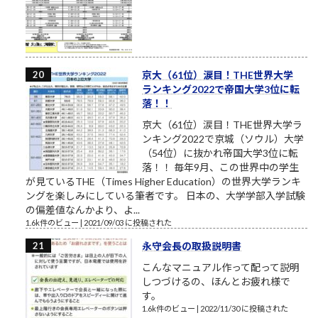
京大（61位）涙目！THE世界大学
ランキング2022で帝国大学3位に転
落！！
京大（61位）涙目！THE世界大学ラ
ンキング2022で京城（ソウル）大学
（54位）に抜かれ帝国大学3位に転
落！！ 毎年9月、この世界中の学生
が見ているTHE（Times Higher Education）の世界大学ランキ
ングを楽しみにしている筆者です。 日本の、大学学部入学試験
の偏差値なんかより、よ...
1.6k件のビュー
|
2021/09/03 に投稿された
永守会長の取扱説明書
こんなマニュアル作って配って説明
しつづけるの、ほんとお疲れ様で
す。
1.6k件のビュー
|
2022/11/30 に投稿された