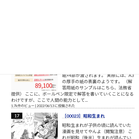
美術大学/東京造形大学）確定
昨日からの変化造形学部芸術文化学
科（共通テスト2教科＋専門試験方
式）5→6基礎デザイン学科（共通テ
スト3教科方式）0→4
1.8k件のビュー
|
2022/04/01 に投稿された
書くスピード（予備試験論文）
司法試験予備試験の論文試験に通る
ために 司法試験予備試験の論文試験
は、各科目22行26列のA4判の解答用
紙×4部が渡されます。 実際には、A3
の厚手の紙の表裏のようです。 （解
答用紙のサンプルはこちら、法務省
提供） ここに、ボールペン限定で解答を書いていくことになる
わけですが、ここで人間の能力として...
1.7k件のビュー
|
2022/06/13 に投稿された
［00023］昭和生まれ
昭和生まれが子供の頃に読んでいた
漫画を見せてやんよ（閲覧注意） こ
れが昭和（後半）生まれが読んでい