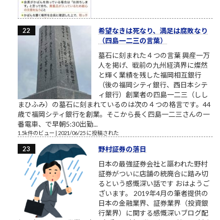
希望なきは死なり、満足は腐敗なり
（四島一二三の言葉）
墓石に刻まれた４つの言葉 興産一万
人を掲げ、戦前の九州経済界に燦然
と輝く業績を残した福岡相互銀行
（後の福岡シティ銀行、西日本シテ
ィ銀行）創業者の四島一二三（しし
まひふみ）の墓石に刻まれているのは次の４つの格言です。44
歳で福岡シティ銀行を創業。そこから長く四島一二三さんの一
番電車、で早朝5:30出勤...
1.5k件のビュー
|
2021/06/25 に投稿された
野村証券の落日
日本の最強証券会社と謳われた野村
証券がついに店舗の統廃合に踏み切
るという感慨深い話です おはようご
ざいます。 2019年4月の筆者提供の
日本の金融業界、証券業界（投資銀
行業界）に関する感慨深いブログ配