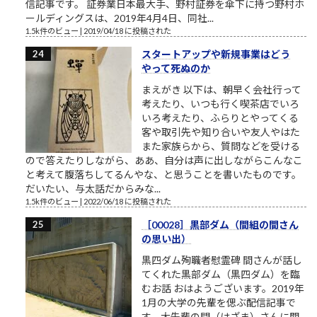
信記事です。 証券業日本最大手、野村証券を傘下に持つ野村ホ
ールディングスは、2019年4月4日、同社...
1.5k件のビュー
|
2019/04/18 に投稿された
スタートアップや新規事業はどう
やって死ぬのか
まえがき 以下は、朝早く会社行って
考えたり、いつも行く喫茶店でいろ
いろ考えたり、ふらりとやってくる
客や取引先や知り合いや友人やはた
また家族らから、質問などを受ける
ので答えたりしながら、ああ、自分は声に出しながらこんなこ
と考えて腹落ちしてるんやな、と思うことを書いたものです。
だいたい、与太話だからみな...
1.5k件のビュー
|
2022/06/18 に投稿された
［00028］黒部ダム（間組の間さん
の思い出）
黒四ダム殉職者慰霊碑 間さんが話し
てくれた黒部ダム（黒四ダム）を臨
むお話 おはようございます。2019年
1月の大学の先輩を偲ぶ配信記事で
す。大先輩の間（はざま）さんに関