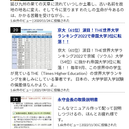
延び九州の果ての天草に流れていつしか土着し、古い名前を故
地の地名に変え、そして今に至ります わたしの生命が今あるの
は、かかる苦難を受けながら、...
1.6k件のビュー
|
2020/11/24 に投稿された
京大（61位）涙目！THE世界大学
ランキング2022で帝国大学3位に転
落！！
京大（61位）涙目！THE世界大学ラ
ンキング2022で京城（ソウル）大学
（54位）に抜かれ帝国大学3位に転
落！！ 毎年9月、この世界中の学生
が見ているTHE（Times Higher Education）の世界大学ランキ
ングを楽しみにしている筆者です。 日本の、大学学部入学試験
の偏差値なんかより、よ...
1.6k件のビュー
|
2021/09/03 に投稿された
永守会長の取扱説明書
こんなマニュアル作って配って説明
しつづけるの、ほんとお疲れ様で
す。
1.6k件のビュー
|
2022/11/30 に投稿された