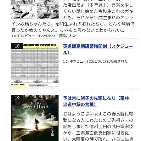
た漫画だよ（少年誌！）言葉を少し
くらい話し始めた令和生まれのガキ
ども、それから平成生まれのオンラ
イン妖精ちゃんたち、昭和生まれのおれたちが、どんな環境で
育ったか教えてやんよ。ちゃんと言わないとわからない...
1.6k件のビュー
|
2022/05/23 に投稿された
英進館夏期講習時間割（スケジュー
ル）
1.6k件のビュー
|
2022/07/29 に投稿された
予は常に諸子の先頭に在り（栗林
忠道中将の言葉）
おはようございますこの春長野に転
勤になる人にわたしのご先祖さまの
話をしました信州上田の武田家家臣
から、主君滅亡後真田家に付き従
い、大阪夏の陣で敗れ、さらに生き