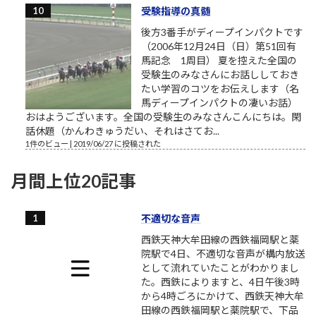
受験指導の真髄
後方3番手がディープインパクトです
（2006年12月24日（日）第51回有
馬記念 1周目） 夏を控えた全国の
受験生のみなさんにお話ししておき
たい学習のコツをお伝えします（名
馬ディープインパクトの凄いお話）
おはようございます。全国の受験生のみなさんこんにちは。閑
話休題（かんわきゅうだい、それはさてお...
1件のビュー
|
2019/06/27 に投稿された
月間上位20記事
不適切な音声
西鉄天神大牟田線の西鉄福岡駅と薬
院駅で4日、不適切な音声が構内放送
として流れていたことがわかりまし
た。西鉄によりますと、4日午後3時
から4時ごろにかけて、西鉄天神大牟
田線の西鉄福岡駅と薬院駅で、下品