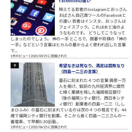
Facebookの違い
映えてる若者のInstagramとおっさん
おばさん自己満ツールのFacebookと
の違い 若者はインスタ、おっさんは
フェイスブック。これは水と油のよ
うなものです。 どうしてこうなって
しまったのでしょう。 神の一手 ところで、囲碁や将棋の「神の
一手」などという言葉はヒカルの碁からよく使われ出した言葉
で...
1件のビュー
|
2021/03/25 に投稿された
希望なきは死なり、満足は腐敗なり
（四島一二三の言葉）
墓石に刻まれた４つの言葉 興産一万
人を掲げ、戦前の九州経済界に燦然
と輝く業績を残した福岡相互銀行
（後の福岡シティ銀行、西日本シテ
ィ銀行）創業者の四島一二三（しし
まひふみ）の墓石に刻まれているのは次の４つの格言です。44
歳で福岡シティ銀行を創業。そこから長く四島一二三さんの一
番電車、で早朝5:30出勤...
1件のビュー
|
2021/06/25 に投稿された