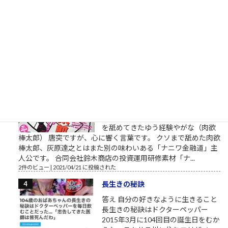
田線の西鉄福岡駅と薬院駅で、下品
な言葉を含んだ歌声などが駅構内に
流れました。駅員が音声に気づき構内放送を止めましたが、乗
客が録音したと...
6件のビュー
|
2026/08/07 に投稿された
［00006］あるでワシには強い味方
があるんやからな（肉欲棒太郎の
言葉）
強い味方とは？ あるでワシには強い
味方があるんやからな それはだれで
っか？ 人やない、会社を潰して辛酸
を舐めてきたゆう経験やがな（肉欲
棒太郎） 唐突ですが、心に響く言葉です。 クソまで舐めた肉欲
棒太郎、灰原達之とはまた別の味わいある「ナニワ金融道」主
人公です。 合同会社鈴木商店の投資運用研修素材「ナ...
2件のビュー
|
2021/04/21 に投稿された
長生きの秘訣
答え 自分の好きなように生きること
長生きの秘訣はドクターペッパー
2015年3月に104回目の誕生日をむか