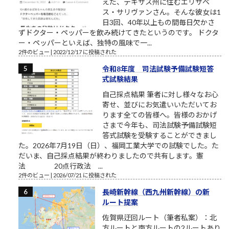
えた、テキサス州に住むエリザベ
ス・サリヴァンさん。そんな彼女は1
日3回、40年以上もの間毎日欠かさ
ずドクター・ペッパーを飲み続けてきたというのです。 ドクタ
ー・ペッパーといえば、独特の風味で一...
2件のビュー
|
2022/12/17 に投稿された
令和8年度 司法試験予備試験短答
式試験結果
自己採点結果 筆者に対し様々なお心
寄せ、並びにお気遣いいただいてお
ります全ての皆様へ。皆様のおかげ
さまで今年も、司法試験予備試験短
答式試験を受験することができまし
た。2026年7月19日（日）、福岡工業大学での試験でした。た
だいま、自己採点結果が終わりましたので共有します。憲
法 20点行政法 ...
2件のビュー
|
2026/07/21 に投稿された
長崎新幹線（西九州新幹線）の新
ルート提案
佐賀県迂回ルート（筆者私案）：北
方ルートと南方ルートの2ルートあり