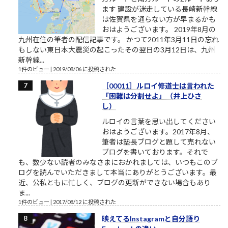
ます 建設が迷走している長崎新幹線
は佐賀県を通らない方が早まるかも
おはようございます。 2019年8月の
九州在住の筆者の配信記事です。 かつて2011年3月11日の忘れ
もしない東日本大震災の起こったその翌日の3月12日は、九州
新幹線...
1件のビュー
|
2019/08/06 に投稿された
［00011］ルロイ修道士は言われた
「困難は分割せよ」（井上ひさ
し）
ルロイの言葉を思い出してください
おはようございます。2017年8月、
筆者は塾長ブログと題して売れない
ブログを書いております。それで
も、数少ない読者のみなさまにおかれましては、いつもこのブ
ログを読んでいただきまして本当にありがとうございます。最
近、公私ともに忙しく、ブログの更新ができない場合もあり
ま...
1件のビュー
|
2017/08/12 に投稿された
映えてるInstagramと自分語り