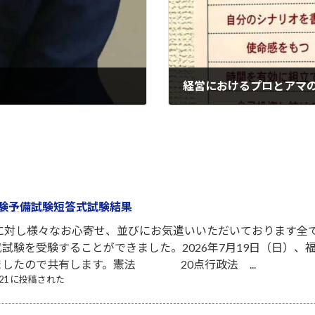
経営におけるプロとアマ
2022-10-31
験予備試験短答式試験結果
者に対し様々なお心寄せ、並びにお気遣いいただいております全
試験を受験することができました。2026年7月19日（日）
ましたので共有します。憲法 20点行政法 ...
7/21 に投稿された