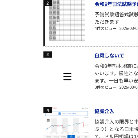
令和8年司法試験予
予備試験短答式試
ただきます
4件のビュー
|
2026/08
自粛しないで
令和8年熊本地震
ゃいます。犠牲と
ます。一日も早い安
3件のビュー
|
2026/08
協調介入
協調介入の限界と市
ぶり）となる日米
て、ドル円相場は16