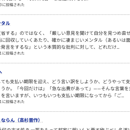
/03 に投稿された
ンタル
省する」のではなく、「厳しい意見を聞けて自分を見つめ直せ
脈に回収していくあたり、確かに凄まじいメンタル（あるいは面
発言をするな」という本質的な批判に対して、どれだけ...
/31 に投稿された
へ
しても支払い期限を迎え、どう言い訳をしようか、どうやって
ょうか。「今回だけは」「急な出費があって」——そんな言葉を
を言いますが、いつもいつも支払い期限になってから「ご...
/01 に投稿された
とならん（高杉晋作）
兵何の志す処ぞ 一死をもって邦家に報いんと要す欣ぶべし名