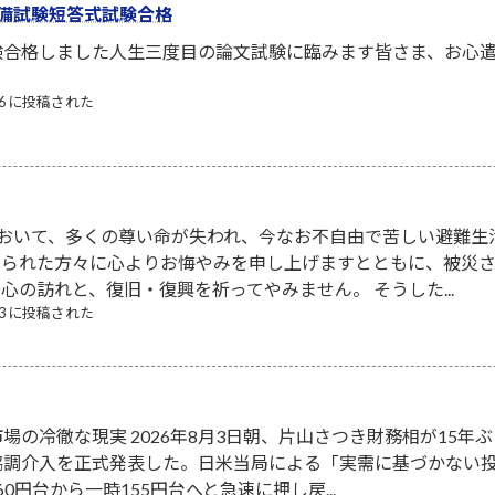
備試験短答式試験合格
験合格しました人生三度目の論文試験に臨みます皆さま、お心
/06 に投稿された
において、多くの尊い命が失われ、今なお不自由で苦しい避難生
なられた方々に心よりお悔やみを申し上げますとともに、被災
心の訪れと、復旧・復興を祈ってやみません。 そうした...
/03 に投稿された
場の冷徹な現実 2026年8月3日朝、片山さつき財務相が15年ぶ
協調介入を正式発表した。日米当局による「実需に基づかない
0円台から一時155円台へと急速に押し戻...