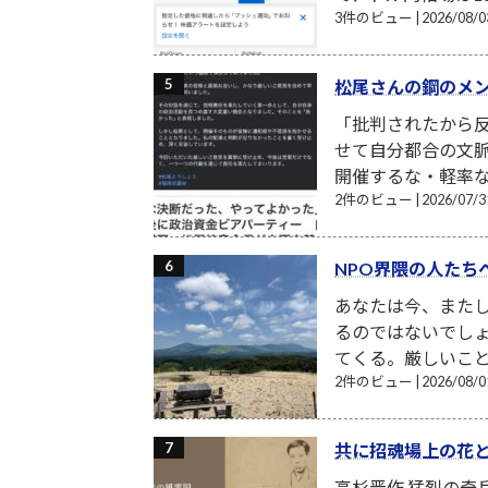
3件のビュー
|
2026/08
松尾さんの鋼のメ
「批判されたから反
せて自分都合の文
開催するな・軽率な
2件のビュー
|
2026/07
NPO界隈の人たち
あなたは今、また
るのではないでし
てくる。厳しいこと
2件のビュー
|
2026/08
共に招魂場上の花
高杉晋作 猛烈の奇