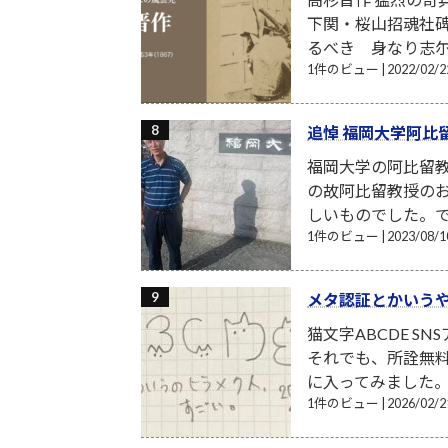
下関・桜山招魂社
るべき 身なり志尓
1件のビュー
|
2022/02
追悼 福岡大学阿比
福岡大学の阿比留
の故阿比留教授の
しいものでした。で
1件のビュー
|
2023/08
メタ認証とかいう
猫文字ABCDE S
それでも、所詮無
に入ってみました。月額
1件のビュー
|
2026/02