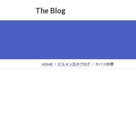
コ
ナ
The Blog
ン
ビ
テ
ゲ
ン
ー
ツ
シ
へ
ョ
ス
ン
キ
に
ッ
移
HOME
ビルメン王のブログ
タバコ休憩
プ
動