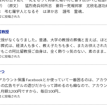
碑） （原文） 猛烈奇兵何所志 要将一死報邦家 尤欣名遂功
 弔む羅宇人となるそ は津か志 謹弔 霊魂...
/22 に投稿された
留教授
教授がなくなりました。普通、大学の教授の葬儀と言えば、ほ
お葬式は、経済人も多く、教え子たちも多く、またお供えされ
もこの阿比留教授ご自身は、全く飾りっ気のない、素のまま...
/10 に投稿された
やつ
NSアカウント保護 Facebookとか使っていて一番困るのは、
料の広告モデルの遊びだからって諦めるのも癪なので、アカウ
3,200円ですから、毎日100円...
/21 に投稿された