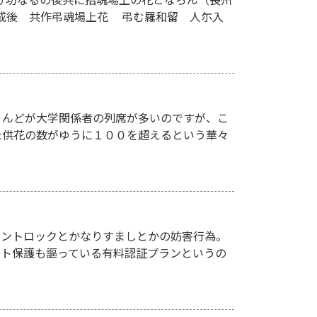
成後 共作弔魂場上花 弔む羅和留 人尓入
とんどが大学関係者の列席が多いのですが、こ
た供花の数がゆうに１００を超えるという華々
アカウントロックとかなりすましとかの妨害行為。
ント保護も謳っている有料認証プランというの