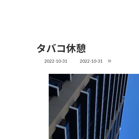
タバコ休憩
最
2022-10-31
2022-10-31
≡
終
更
新
日
時
: