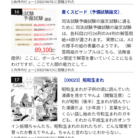
1.8k件のビュー
|
2022/04/01 に投稿された
書くスピード（予備試験論文）
司法試験予備試験の論文試験に通る
ために 司法試験予備試験の論文試験
は、各科目22行26列のA4判の解答用
紙×4部が渡されます。 実際には、A3
の厚手の紙の表裏のようです。 （解
答用紙のサンプルはこちら、法務省
提供） ここに、ボールペン限定で解答を書いていくことになる
わけですが、ここで人間の能力として...
1.7k件のビュー
|
2022/06/13 に投稿された
［00023］昭和生まれ
昭和生まれが子供の頃に読んでいた
漫画を見せてやんよ（閲覧注意） こ
れが昭和（後半）生まれが読んでい
た漫画だよ（少年誌！）言葉を少し
くらい話し始めた令和生まれのガキ
ども、それから平成生まれのオンラ
イン妖精ちゃんたち、昭和生まれのおれたちが、どんな環境で
育ったか教えてやんよ。ちゃんと言わないとわからない...
1.6k件のビュー
|
2022/05/23 に投稿された