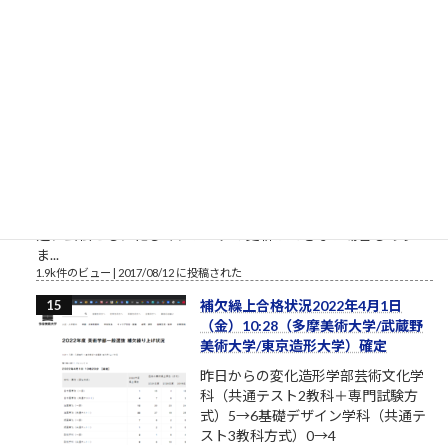
2.1k件のビュー
|
2021/10/09 に投稿された
［00011］ルロイ修道士は言われた
「困難は分割せよ」（井上ひさ
し）
ルロイの言葉を思い出してください
おはようございます。2017年8月、
筆者は塾長ブログと題して売れない
ブログを書いております。それで
も、数少ない読者のみなさまにおかれましては、いつもこのブ
ログを読んでいただきまして本当にありがとうございます。最
近、公私ともに忙しく、ブログの更新ができない場合もあり
ま...
1.9k件のビュー
|
2017/08/12 に投稿された
補欠繰上合格状況2022年4月1日
（金）10:28（多摩美術大学/武蔵野
美術大学/東京造形大学）確定
昨日からの変化造形学部芸術文化学
科（共通テスト2教科＋専門試験方
式）5→6基礎デザイン学科（共通テ
スト3教科方式）0→4