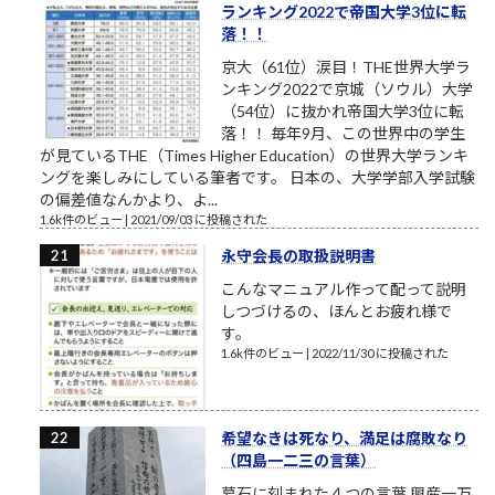
ランキング2022で帝国大学3位に転
落！！
京大（61位）涙目！THE世界大学ラ
ンキング2022で京城（ソウル）大学
（54位）に抜かれ帝国大学3位に転
落！！ 毎年9月、この世界中の学生
が見ているTHE（Times Higher Education）の世界大学ランキ
ングを楽しみにしている筆者です。 日本の、大学学部入学試験
の偏差値なんかより、よ...
1.6k件のビュー
|
2021/09/03 に投稿された
永守会長の取扱説明書
こんなマニュアル作って配って説明
しつづけるの、ほんとお疲れ様で
す。
1.6k件のビュー
|
2022/11/30 に投稿された
希望なきは死なり、満足は腐敗なり
（四島一二三の言葉）
墓石に刻まれた４つの言葉 興産一万