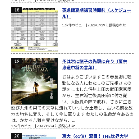
英進館夏期講習時間割（スケジュー
ル）
1.6k件のビュー
|
2022/07/29 に投稿された
予は常に諸子の先頭に在り（栗林
忠道中将の言葉）
おはようございますこの春長野に転
勤になる人にわたしのご先祖さまの
話をしました信州上田の武田家家臣
から、主君滅亡後真田家に付き従
い、大阪夏の陣で敗れ、さらに生き
延び九州の果ての天草に流れていつしか土着し、古い名前を故
地の地名に変え、そして今に至ります わたしの生命が今あるの
は、かかる苦難を受けながら、...
1.6k件のビュー
|
2020/11/24 に投稿された
京大（61位）涙目！THE世界大学