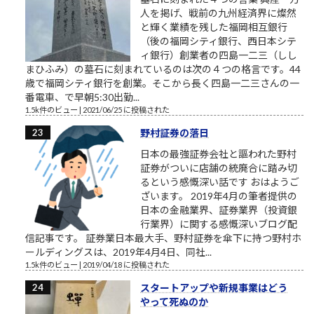
人を掲げ、戦前の九州経済界に燦然
と輝く業績を残した福岡相互銀行
（後の福岡シティ銀行、西日本シテ
ィ銀行）創業者の四島一二三（しし
まひふみ）の墓石に刻まれているのは次の４つの格言です。44
歳で福岡シティ銀行を創業。そこから長く四島一二三さんの一
番電車、で早朝5:30出勤...
1.5k件のビュー
|
2021/06/25 に投稿された
野村証券の落日
日本の最強証券会社と謳われた野村
証券がついに店舗の統廃合に踏み切
るという感慨深い話です おはようご
ざいます。 2019年4月の筆者提供の
日本の金融業界、証券業界（投資銀
行業界）に関する感慨深いブログ配
信記事です。 証券業日本最大手、野村証券を傘下に持つ野村ホ
ールディングスは、2019年4月4日、同社...
1.5k件のビュー
|
2019/04/18 に投稿された
スタートアップや新規事業はどう
やって死ぬのか