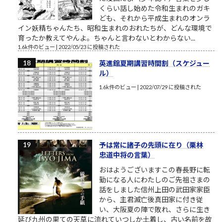
くらい話し始めた令和生まれのガキ
ども、それから平成生まれのオンラ
イン妖精ちゃんたち、昭和生まれのおれたちが、どんな環境で
育ったか教えてやんよ。ちゃんと言わないとわからない...
1.6k件のビュー
|
2022/05/23 に投稿された
英進館夏期講習時間割（スケジュー
ル）
1.6k件のビュー
|
2022/07/29 に投稿された
予は常に諸子の先頭に在り（栗林
忠道中将の言葉）
おはようございますこの春長野に転
勤になる人にわたしのご先祖さまの
話をしました信州上田の武田家家臣
から、主君滅亡後真田家に付き従
い、大阪夏の陣で敗れ、さらに生き
延び九州の果ての天草に流れていつしか土着し、古い名前を故