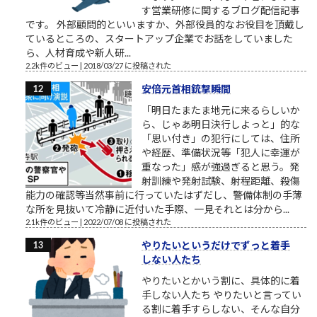
す営業研修に関するブログ配信記事
です。 外部顧問的といいますか、外部役員的なお役目を頂戴し
ているところの、スタートアップ企業でお話をしていました
ら、人材育成や新人研...
2.2k件のビュー
|
2018/03/27 に投稿された
安倍元首相銃撃瞬間
「明日たまたま地元に来るらしいか
ら、じゃあ明日決行しよっと」的な
「思い付き」の犯行にしては、住所
や経歴、準備状況等「犯人に幸運が
重なった」感が強過ぎると思う。発
射訓練や発射試験、射程距離、殺傷
能力の確認等当然事前に行っていたはずだし、警備体制の手薄
な所を見抜いて冷静に近付いた手際、一見それとは分から...
2.1k件のビュー
|
2022/07/08 に投稿された
やりたいというだけでずっと着手
しない人たち
やりたいとかいう割に、具体的に着
手しない人たち やりたいと言ってい
る割に着手すらしない、そんな自分