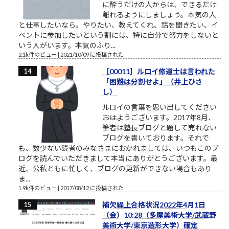
に酔うだけの人からは、できるだけ
離れるようにしましょう。本気の人
と仕事したいなら。やりたい、教えてくれ、話を聞きたい、イ
ベントに参加したいという割には、特に自分で努力をしないと
いう人がいます。本気のふり...
2.1k件のビュー
|
2021/10/09 に投稿された
［00011］ルロイ修道士は言われた
「困難は分割せよ」（井上ひさ
し）
ルロイの言葉を思い出してください
おはようございます。2017年8月、
筆者は塾長ブログと題して売れない
ブログを書いております。それで
も、数少ない読者のみなさまにおかれましては、いつもこのブ
ログを読んでいただきまして本当にありがとうございます。最
近、公私ともに忙しく、ブログの更新ができない場合もあり
ま...
1.9k件のビュー
|
2017/08/12 に投稿された
補欠繰上合格状況2022年4月1日
（金）10:28（多摩美術大学/武蔵野
美術大学/東京造形大学）確定