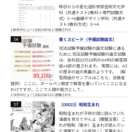
昨日からの変化造形学部芸術文化学
科（共通テスト2教科＋専門試験方
式）5→6基礎デザイン学科（共通テ
スト3教科方式）0→4
1.8k件のビュー
|
2022/04/01 に投稿された
書くスピード（予備試験論文）
司法試験予備試験の論文試験に通る
ために 司法試験予備試験の論文試験
は、各科目22行26列のA4判の解答用
紙×4部が渡されます。 実際には、A3
の厚手の紙の表裏のようです。 （解
答用紙のサンプルはこちら、法務省
提供） ここに、ボールペン限定で解答を書いていくことになる
わけですが、ここで人間の能力として...
1.7k件のビュー
|
2022/06/13 に投稿された
［00023］昭和生まれ
昭和生まれが子供の頃に読んでいた
漫画を見せてやんよ（閲覧注意） こ
れが昭和（後半）生まれが読んでい
た漫画だよ（少年誌！）言葉を少し