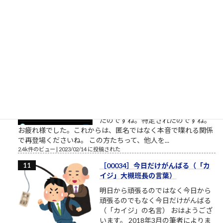
の無いことのようにも見えます。
（思いやり、共感、愛情、相手に喜んで欲しい気持ち・・・こ
れらをまとめて関心と呼ぶことにします）相手への関心が高く
ても鬼のような人もいます。相手...
2.5k件のビュー
|
2023/02/22 に投稿された
桜ういろうさん、Twitter界を引退
桜ういろうさんは、櫻井平さんのご
親戚だそうです ものすごい勢いで、
ツイ消ししているので、そろそろ
Twitter界隈からご退場されるようで
す。召されるのですね。お迎えが来
たのですね。特定されたのですね。
お疲れ様でした。これからは、匿名ではなく本音で喋れる関係
で再登場くださいね。 この方たちって、他人を...
2.4k件のビュー
|
2023/02/14 に投稿された
［00034］今日だけがんばる（「カ
イジ」大槻班長の言葉）
明日から頑張るのではなく今日から
頑張るのでもなく今日だけがんばる
（「カイジ」の名言） おはようござ
います。 2018年3月の筆者によりま