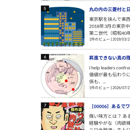
丸の内の三菱村と
東京駅を挟んで東
2018年3月の東
第二世代（昭和40
1件のビュー
|
2018/03
昇進できない真の
I help leader
価値が最も伝わりに
係も、...
1件のビュー
|
2026/07
［00006］ある
強い味方とは？ あ
経験やがな（肉欲棒
ニワ金融道」主人公