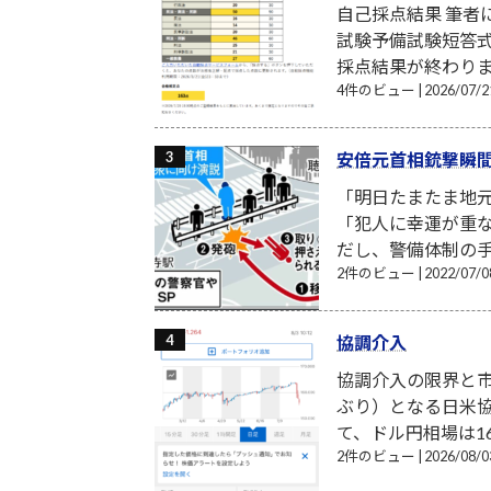
自己採点結果 筆
試験予備試験短答式
採点結果が終わり
4件のビュー
|
2026/07
安倍元首相銃撃瞬
「明日たまたま地
「犯人に幸運が重
だし、警備体制の手
2件のビュー
|
2022/07
協調介入
協調介入の限界と市
ぶり）となる日米
て、ドル円相場は16
2件のビュー
|
2026/08