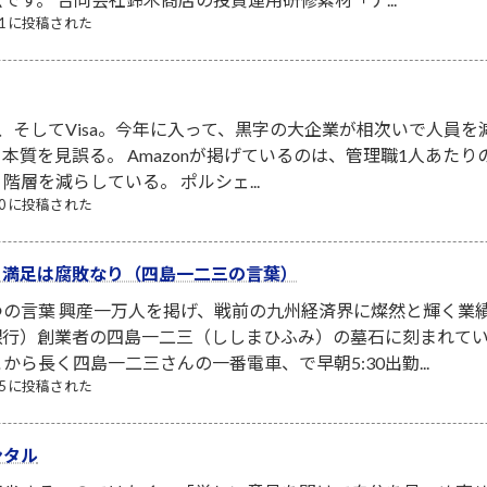
/21 に投稿された
シェ、そしてVisa。今年に入って、黒字の大企業が相次いで人員
本質を見誤る。 Amazonが掲げているのは、管理職1人あた
層を減らしている。 ポルシェ...
/30 に投稿された
、満足は腐敗なり（四島一二三の言葉）
つの言葉 興産一万人を掲げ、戦前の九州経済界に燦然と輝く業
銀行）創業者の四島一二三（ししまひふみ）の墓石に刻まれてい
から長く四島一二三さんの一番電車、で早朝5:30出勤...
/25 に投稿された
ンタル