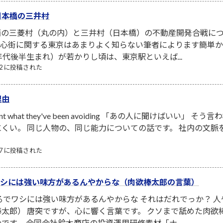
日本橋の三井村
西の三菱村（丸の内）と三井村（日本橋）の不動産開発合戦につ
京中心街に関する東京はあまりよく知らない筆者によります簡単
年代後半生まれ）が若かりし頃は、東京駅といえば...
/22 に投稿された
理由
s confront what they've been avoiding 「あの人に
くい。 同じ人物の、同じ能力についての話です。 社内の文脈
/27 に投稿された
でワシには強い味方があるんやからな（肉欲棒太郎の言葉）
るでワシには強い味方があるんやからな それはだれでっか？ 
太郎） 唐突ですが、心に響く言葉です。 クソまで舐めた肉
です。 合同会社鈴木商店の投資運用研修素材「ナ...