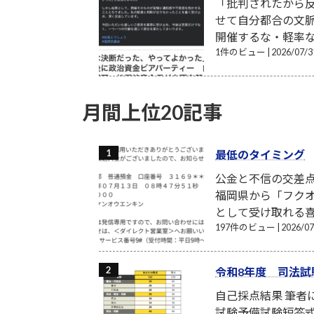
「批判されたから反
せて自分都合の文
開催するな・軽率な
1件のビュー
|
2026/07
月間上位20記事
最低のタイミング
公金と不信の交差点
福岡県から「フクオ
として受け取れる喜
197件のビュー
|
2026/
令和8年度 司法試
自己採点結果 筆
試験予備試験短答式