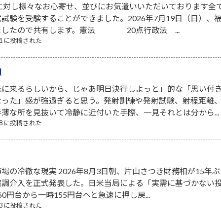
者に対し様々なお心寄せ、並びにお気遣いいただいております全
試験を受験することができました。2026年7月19日（日）
ましたので共有します。憲法 20点行政法 ...
/21 に投稿された
間
元に来るらしいから、じゃあ明日決行しよっと」的な「思い付
なった」感が強過ぎると思う。発射訓練や発射試験、射程距離
薄な所を見抜いて冷静に近付いた手際、一見それとは分から...
/08 に投稿された
場の冷徹な現実 2026年8月3日朝、片山さつき財務相が15年ぶ
協調介入を正式発表した。日米当局による「実需に基づかない
0円台から一時155円台へと急速に押し戻...
/03 に投稿された