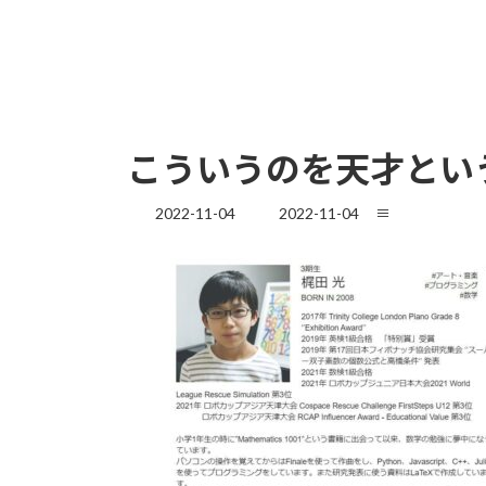
こういうのを天才とい
最
2022-11-04
2022-11-04
≡
終
更
新
日
時
: