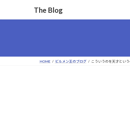
コ
ナ
The Blog
ン
ビ
テ
ゲ
ン
ー
ツ
シ
へ
ョ
ス
ン
キ
に
ッ
移
HOME
ビルメン王のブログ
こういうのを天才という
プ
動