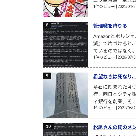
1件のビュー
|
2021/04
管理職を降りる
Amazonとポル
減』で片づけると、
ているのではなく、階
1件のビュー
|
2026/07
希望なきは死なり
墓石に刻まれた４
行、西日本シティ
ィ銀行を創業。そこ
1件のビュー
|
2021/06
松尾さんの鋼のメ