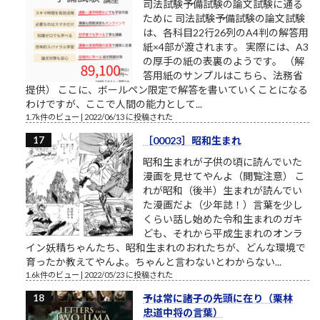
司法試験予備試験の論文試験に通る
ために 司法試験予備試験の論文試験
は、各科目22行26列のA4判の解答用
紙×4部が渡されます。 実際には、A3
の厚手の紙の表裏のようです。 （解
答用紙のサンプルはこちら、法務省
提供） ここに、ボールペン限定で解答を書いていくことになる
わけですが、ここで人間の能力として...
1.7k件のビュー
|
2022/06/13 に投稿された
［00023］昭和生まれ
昭和生まれが子供の頃に読んでいた
漫画を見せてやんよ（閲覧注意） こ
れが昭和（後半）生まれが読んでい
た漫画だよ（少年誌！）言葉を少し
くらい話し始めた令和生まれのガキ
ども、それから平成生まれのオンラ
イン妖精ちゃんたち、昭和生まれのおれたちが、どんな環境で
育ったか教えてやんよ。ちゃんと言わないとわからない...
1.6k件のビュー
|
2022/05/23 に投稿された
予は常に諸子の先頭に在り（栗林
忠道中将の言葉）