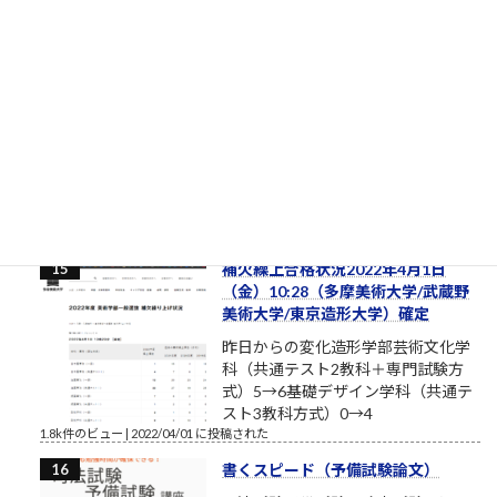
「困難は分割せよ」（井上ひさ
し）
ルロイの言葉を思い出してください
おはようございます。2017年8月、
筆者は塾長ブログと題して売れない
ブログを書いております。それで
も、数少ない読者のみなさまにおかれましては、いつもこのブ
ログを読んでいただきまして本当にありがとうございます。最
近、公私ともに忙しく、ブログの更新ができない場合もあり
ま...
1.9k件のビュー
|
2017/08/12 に投稿された
補欠繰上合格状況2022年4月1日
（金）10:28（多摩美術大学/武蔵野
美術大学/東京造形大学）確定
昨日からの変化造形学部芸術文化学
科（共通テスト2教科＋専門試験方
式）5→6基礎デザイン学科（共通テ
スト3教科方式）0→4
1.8k件のビュー
|
2022/04/01 に投稿された
書くスピード（予備試験論文）