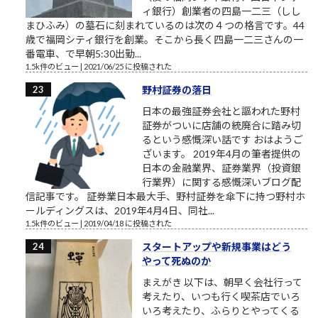
ィ銀行）創業者の四島一二三（しし
まひふみ）の墓石に刻まれているのは次の４つの格言です。44
歳で福岡シティ銀行を創業。そこから長く四島一二三さんの一
番電車、で早朝5:30出勤...
1.5k件のビュー
|
2021/06/25 に投稿された
野村証券の落日
日本の最強証券会社と謳われた野村
証券がついに店舗の統廃合に踏み切
るという感慨深い話です おはようご
ざいます。 2019年4月の筆者提供の
日本の金融業界、証券業界（投資銀
行業界）に関する感慨深いブログ配
信記事です。 証券業日本最大手、野村証券を傘下に持つ野村ホ
ールディングスは、2019年4月4日、同社...
1.5k件のビュー
|
2019/04/18 に投稿された
スタートアップや新規事業はどう
やって死ぬのか
まえがき 以下は、朝早く会社行って
考えたり、いつも行く喫茶店でいろ
いろ考えたり、ふらりとやってくる