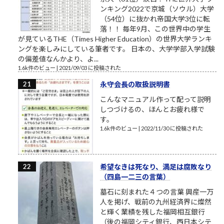
ンキング2022で京城（ソウル）大学
（54位）に抜かれ帝国大学3位に転
落！！ 毎年9月、この世界中の学生
が見ているTHE（Times Higher Education）の世界大学ランキ
ングを楽しみにしている筆者です。 日本の、大学学部入学試験
の偏差値なんかより、よ...
1.6k件のビュー
|
2021/09/03 に投稿された
永守会長の取扱説明書
こんなマニュアル作って配って説明
しつづけるの、ほんとお疲れ様で
す。
1.6k件のビュー
|
2022/11/30 に投稿された
希望なきは死なり、満足は腐敗なり
（四島一二三の言葉）
墓石に刻まれた４つの言葉 興産一万
人を掲げ、戦前の九州経済界に燦然
と輝く業績を残した福岡相互銀行
（後の福岡シティ銀行、西日本シテ