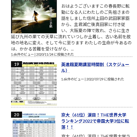
おはようございますこの春長野に転
勤になる人にわたしのご先祖さまの
話をしました信州上田の武田家家臣
から、主君滅亡後真田家に付き従
い、大阪夏の陣で敗れ、さらに生き
延び九州の果ての天草に流れていつしか土着し、古い名前を故
地の地名に変え、そして今に至ります わたしの生命が今あるの
は、かかる苦難を受けながら、...
1.6k件のビュー
|
2020/11/24 に投稿された
英進館夏期講習時間割（スケジュー
ル）
1.6k件のビュー
|
2022/07/29 に投稿された
京大（61位）涙目！THE世界大学
ランキング2022で帝国大学3位に転
落！！
京大（61位）涙目！THE世界大学ラ