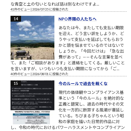
な青空と土の匂いとなれば話は別なわけですよ...
41件のビュー
|
2026/07/25 に投稿された
NPO界隈の人たちへ
あなたは今、またしても支払い期限
を迎え、どう言い訳をしようか、ど
うやって支払いを延ばしてもらおう
かと頭を悩ませているのではないで
しょうか。「今回だけは」「急な出
費があって」——そんな言葉を並べ
て、また「ご相談があります」と連絡をしてくる。厳しいこと
を言いますが、いつもいつも支払い期限になってから「ご...
40件のビュー
|
2026/08/01 に投稿された
今のルールで過去を裁くな
現代の価値観やコンプライアンス基
準という「今のルール」を絶対的な
正義と錯覚し、過去の時代やその文
化を一方的に断罪する風潮が蔓延し
ている。ちびまる子ちゃんという昭
和の家庭を描いた日常的作品に対
し、令和の時代におけるパワーハラスメントやコンプライアン