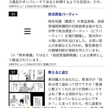
ス違反のオンパレードであると糾弾するような言説は、その...
30件のビュー
|
2026/07/26 に投稿された
政治資金パーティー
熊本地震（震度7）の発生直後、自民
党福岡県議団の松尾統章会長が北九
州市で政治資金パーティー（ビアパ
ーティー）を強行開催し、党内外か
ら強い批判を浴びました。お笑い芸
人の余興なども行われ、緊急事態で
の開催判断が波紋を呼んでいます。
（※「熊本県議」ではなく「自民党福岡県議」による事例とし
て報道されています...
28件のビュー
|
2026/07/29 に投稿された
教えると盗む
寿司職人のあなたに、新弟子が「技
術は見て盗めって何でですか？普通
に教えてくれたほうが効率いいです
よね？教える技術がないから、そう
やって言っているんじゃないです
か？」と言ってきたら、何と返事を