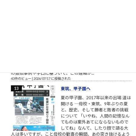
の力関係も、...
45件のビュー
|
2026/07/27 に投稿された
詐欺連絡
結論から申し上げますと、これは**
極めて高い確率で「詐欺（または悪
質なスパム・勧誘）連絡」**です。
見ず知らずの人物からこのようなメ
ッセージが届いた場合、返信した
り、記載されているLINEのURLやID
を登録したりすることは絶対に避けてください。 以下に、過去
の類似事例や手口に基づいて、この連絡が...
43件のビュー
|
2026/07/17 に投稿された
東筑、甲子園へ
夏の甲子園、2017年以来の出場 道は
開ける ―母校・東筑、9年ぶりの夏
と、歴史、そして勝者と敗者の挑戦
について 「いやね、人間の記憶なん
てものは案外あてにならないもので
してね」なんて、したり顔で語る大
人は多いですが、こと母校の歓喜の瞬間、あの突き抜けるよう