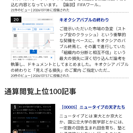
込む内容となっています。 【論説】FIFAワール...
21件のビュー
|
2026/07/08 に投稿された
キオクシアバブルの終わり
ご提示いただいた市場の急変（スト
ップ安のクラッシュ）という衝撃的
な契機をベースに、キオクシアのバ
ブル終焉と、その裏で進行していた
「組織内の分断と相互不信」という
最大の損失に深く切り込んだ論考を
執筆し、ドキュメントとしてまとめました。 キオクシア バブル
の終わりと「見えざる損失」のご案内 ご指定いただ...
20件のビュー
|
2026/07/17 に投稿された
通算閲覧上位100記事
［00005］ニュータイプの天才たち
ニュータイプとは 東大とか京大と
か、国公立大学の医学部とかには、
一定数の田舎生まれ田舎育ち、塾と