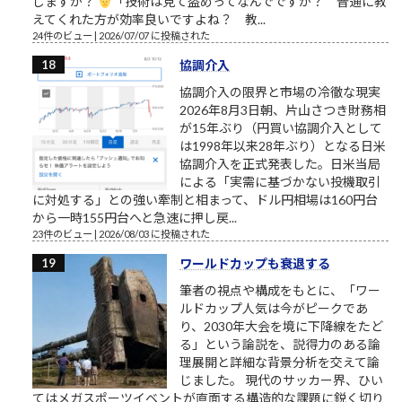
しますか？
「技術は見て盗めってなんでですか？ 普通に教
えてくれた方が効率良いですよね？ 教...
24件のビュー
|
2026/07/07 に投稿された
協調介入
協調介入の限界と市場の冷徹な現実
2026年8月3日朝、片山さつき財務相
が15年ぶり（円買い協調介入として
は1998年以来28年ぶり）となる日米
協調介入を正式発表した。日米当局
による「実需に基づかない投機取引
に対処する」との強い牽制と相まって、ドル円相場は160円台
から一時155円台へと急速に押し戻...
23件のビュー
|
2026/08/03 に投稿された
ワールドカップも衰退する
筆者の視点や構成をもとに、「ワー
ルドカップ人気は今がピークであ
り、2030年大会を境に下降線をたど
る」という論説を、説得力のある論
理展開と詳細な背景分析を交えて論
じました。 現代のサッカー界、ひい
てはメガスポーツイベントが直面する構造的な課題に鋭く切り