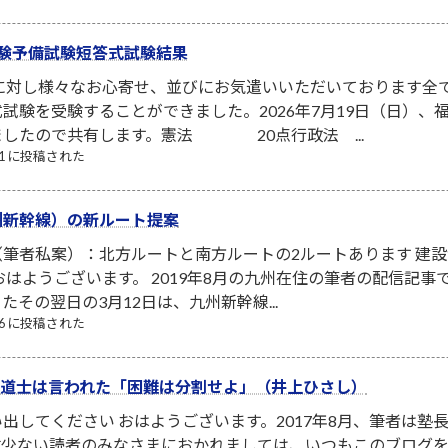
験予備試験短答式試験結果
者に対し様々なお心寄せ、並びにお気遣いいただいております全
試験を受験することができました。2026年7月19日（日）
ましたので共有します。憲法 20点行政法 ...
/21 に投稿された
州新幹線）の新ルート提案
筆者私案）：北方ルートと南方ルートの2ルートあります 建
はようございます。 2019年8月の九州在住の筆者の配信記事で
その翌日の3月12日は、九州新幹線...
/06 に投稿された
イ修道士は言われた「困難は分割せよ」（井上ひさし）
出してください おはようございます。2017年8月、筆者は
数少ない読者のみなさまにおかれましては、いつもこのブログ