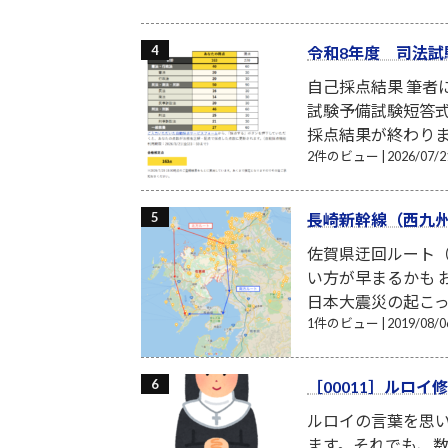
令和8年度 司法試
自己採点結果 筆
試験予備試験短答式
採点結果が終わり
2件のビュー
|
2026/07
長崎新幹線（西九
佐賀県迂回ルート（
い方が早まるかも お
日本大震災の起こった
1件のビュー
|
2019/08
［00011］ルロ
ルロイの言葉を思い
ます。それでも、