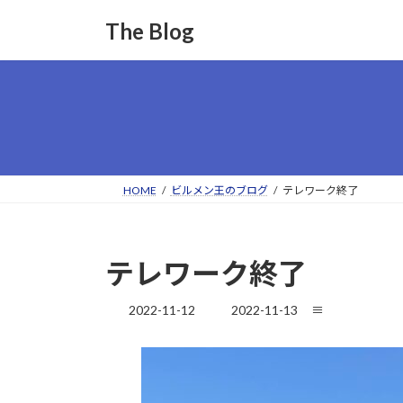
コ
ナ
The Blog
ン
ビ
テ
ゲ
ン
ー
ツ
シ
へ
ョ
ス
ン
キ
に
ッ
移
HOME
ビルメン王のブログ
テレワーク終了
プ
動
テレワーク終了
最
2022-11-12
2022-11-13
≡
終
更
新
日
時