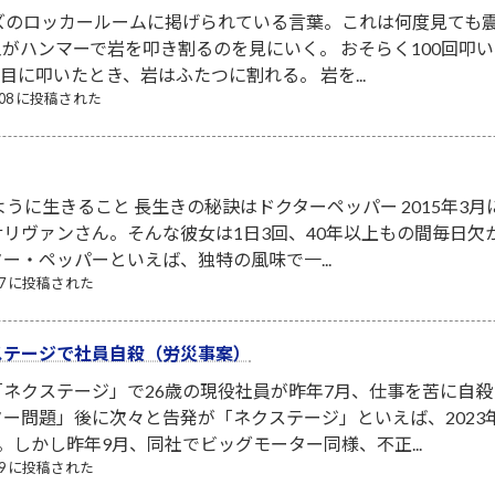
ズのロッカールームに掲げられている言葉。これは何度見ても震
がハンマーで岩を叩き割るのを見にいく。 おそらく100回叩
回目に叩いたとき、岩はふたつに割れる。 岩を...
8/08 に投稿された
ように生きること 長生きの秘訣はドクターペッパー 2015年3
リヴァンさん。そんな彼女は1日3回、40年以上もの間毎日
ター・ペッパーといえば、独特の風味で一...
/17 に投稿された
ステージで社員自殺（労災事案）
ネクステージ」で26歳の現役社員が昨年7月、仕事を苦に自殺
ー問題」後に次々と告発が「ネクステージ」といえば、202
。しかし昨年9月、同社でビッグモーター同様、不正...
/19 に投稿された