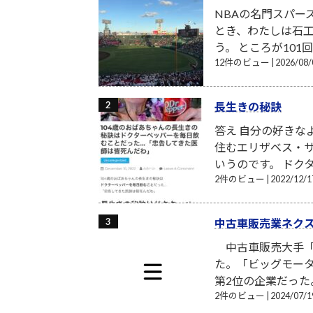
NBAの名門スパー
とき、わたしは石工
う。 ところが101
12件のビュー
|
2026/0
長生きの秘訣
答え 自分の好きな
住むエリザベス・サ
いうのです。 ドク
2件のビュー
|
2022/12
中古車販売業ネク
中古車販売大手「
た。「ビッグモータ
第2位の企業だった
2件のビュー
|
2024/07