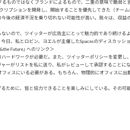
するものではなくブランドによるもので、二重の意味で脆弱と
ueのサブスクリプションを開発し、開始することを優先してきた（チ
は今後の経済不況を乗り切れない可能性が高い。我々は、収益
らないので、ツイッターが広告主にとって魅力的であり続ける
今日、私とロビン、ヨエルが主催したSpacesのディスカッシ
ing&the Future｣ へのリンク＞
はハードワークが必要だ。また、ツイッターポリシーを変更し
ジャーがリストを私に送り、私がレビューして承認することに
間オフィスにいる必要がある。もちろん、物理的にオフィスに出
げるために、皆と協力できることを楽しみにしている。その可能