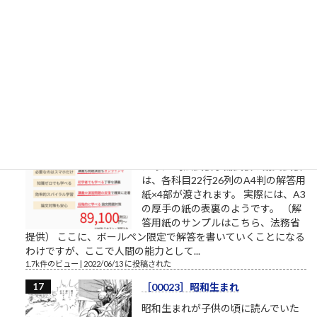
補欠繰上合格状況2022年4月1日
（金）10:28（多摩美術大学/武蔵野
美術大学/東京造形大学）確定
昨日からの変化造形学部芸術文化学
科（共通テスト2教科＋専門試験方
式）5→6基礎デザイン学科（共通テ
スト3教科方式）0→4
1.8k件のビュー
|
2022/04/01 に投稿された
書くスピード（予備試験論文）
司法試験予備試験の論文試験に通る
ために 司法試験予備試験の論文試験
は、各科目22行26列のA4判の解答用
紙×4部が渡されます。 実際には、A3
の厚手の紙の表裏のようです。 （解
答用紙のサンプルはこちら、法務省
提供） ここに、ボールペン限定で解答を書いていくことになる
わけですが、ここで人間の能力として...
1.7k件のビュー
|
2022/06/13 に投稿された
［00023］昭和生まれ
昭和生まれが子供の頃に読んでいた