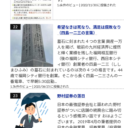
1.6k件のビュー
|
2022/11/30 に投稿された
希望なきは死なり、満足は腐敗なり
（四島一二三の言葉）
墓石に刻まれた４つの言葉 興産一万
人を掲げ、戦前の九州経済界に燦然
と輝く業績を残した福岡相互銀行
（後の福岡シティ銀行、西日本シテ
ィ銀行）創業者の四島一二三（しし
まひふみ）の墓石に刻まれているのは次の４つの格言です。44
歳で福岡シティ銀行を創業。そこから長く四島一二三さんの一
番電車、で早朝5:30出勤...
1.5k件のビュー
|
2021/06/25 に投稿された
野村証券の落日
日本の最強証券会社と謳われた野村
証券がついに店舗の統廃合に踏み切
るという感慨深い話です おはようご
ざいます。 2019年4月の筆者提供の
日本の金融業界、証券業界（投資銀