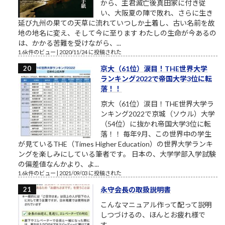
から、主君滅亡後真田家に付き従
い、大阪夏の陣で敗れ、さらに生き
延び九州の果ての天草に流れていつしか土着し、古い名前を故
地の地名に変え、そして今に至ります わたしの生命が今あるの
は、かかる苦難を受けながら、...
1.6k件のビュー
|
2020/11/24 に投稿された
京大（61位）涙目！THE世界大学
ランキング2022で帝国大学3位に転
落！！
京大（61位）涙目！THE世界大学ラ
ンキング2022で京城（ソウル）大学
（54位）に抜かれ帝国大学3位に転
落！！ 毎年9月、この世界中の学生
が見ているTHE（Times Higher Education）の世界大学ランキ
ングを楽しみにしている筆者です。 日本の、大学学部入学試験
の偏差値なんかより、よ...
1.6k件のビュー
|
2021/09/03 に投稿された
永守会長の取扱説明書
こんなマニュアル作って配って説明
しつづけるの、ほんとお疲れ様で
す。