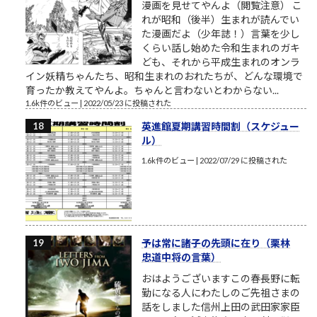
漫画を見せてやんよ（閲覧注意） こ
れが昭和（後半）生まれが読んでい
た漫画だよ（少年誌！）言葉を少し
くらい話し始めた令和生まれのガキ
ども、それから平成生まれのオンラ
イン妖精ちゃんたち、昭和生まれのおれたちが、どんな環境で
育ったか教えてやんよ。ちゃんと言わないとわからない...
1.6k件のビュー
|
2022/05/23 に投稿された
英進館夏期講習時間割（スケジュー
ル）
1.6k件のビュー
|
2022/07/29 に投稿された
予は常に諸子の先頭に在り（栗林
忠道中将の言葉）
おはようございますこの春長野に転
勤になる人にわたしのご先祖さまの
話をしました信州上田の武田家家臣