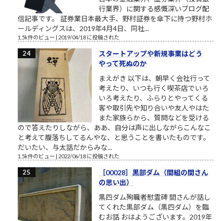
行業界）に関する感慨深いブログ配
信記事です。 証券業日本最大手、野村証券を傘下に持つ野村ホ
ールディングスは、2019年4月4日、同社...
1.5k件のビュー
|
2019/04/18 に投稿された
スタートアップや新規事業はどう
やって死ぬのか
まえがき 以下は、朝早く会社行って
考えたり、いつも行く喫茶店でいろ
いろ考えたり、ふらりとやってくる
客や取引先や知り合いや友人やはた
また家族らから、質問などを受ける
ので答えたりしながら、ああ、自分は声に出しながらこんなこ
と考えて腹落ちしてるんやな、と思うことを書いたものです。
だいたい、与太話だからみな...
1.5k件のビュー
|
2022/06/18 に投稿された
［00028］黒部ダム（間組の間さん
の思い出）
黒四ダム殉職者慰霊碑 間さんが話し
てくれた黒部ダム（黒四ダム）を臨
むお話 おはようございます。2019年