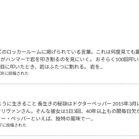
2022-11-17
ズのロッカールームに掲げられている言葉。これは何度見ても震
がハンマーで岩を叩き割るのを見にいく。 おそらく100回叩
回目に叩いたとき、岩はふたつに割れる。 岩を...
8/08 に投稿された
ように生きること 長生きの秘訣はドクターペッパー 2015年3
リヴァンさん。そんな彼女は1日3回、40年以上もの間毎日
ター・ペッパーといえば、独特の風味で一...
/17 に投稿された