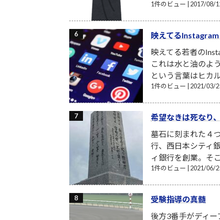
1件のビュー
|
2017/08
映えてるInstagr
映えてる若者のIns
これは水と油のよう
という言葉はヒカル
1件のビュー
|
2021/03
希望なきは死なり
墓石に刻まれた４
行、西日本シティ
ィ銀行を創業。そこ
1件のビュー
|
2021/06
受験指導の真髄
後方3番手がディー