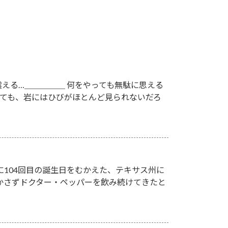
える…＿＿＿＿＿ 何をやっても無駄に思える
いても、岩にはひびがほとんど見られないだろ
月に104回目の誕生日をむかえた、テキサス州に
欠かさずドクター・ペッパーを飲み続けてきたと