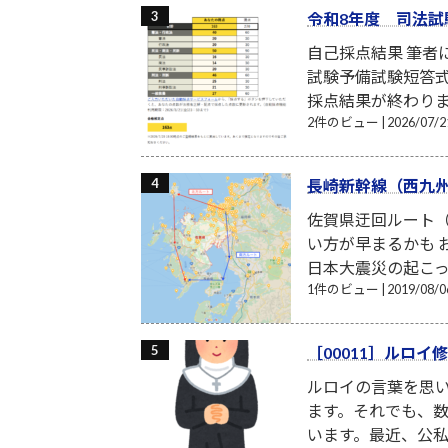
令和8年度 司法試
自己採点結果 筆
試験予備試験短答式
採点結果が終わり
2件のビュー
|
2026/07
長崎新幹線（西九
佐賀県迂回ルート（
い方が早まるかも お
日本大震災の起こった
1件のビュー
|
2019/08
［00011］ルロ
ルロイの言葉を思い
ます。それでも、
います。最近、公私