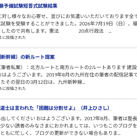
験予備試験短答式試験結果
者に対し様々なお心寄せ、並びにお気遣いいただいております全
試験を受験することができました。2026年7月19日（日）
ましたので共有します。憲法 20点行政法 ...
/21 に投稿された
州新幹線）の新ルート提案
筆者私案）：北方ルートと南方ルートの2ルートあります 建
はようございます。 2019年8月の九州在住の筆者の配信記事で
その翌日の3月12日は、九州新幹線...
/06 に投稿された
イ修道士は言われた「困難は分割せよ」（井上ひさし）
出してください おはようございます。2017年8月、筆者は
数少ない読者のみなさまにおかれましては、いつもこのブログ
ともに忙しく、ブログの更新ができない場合もありま...