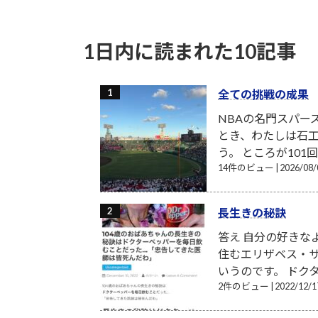
2022-11-17
1日内に読まれた10記事
全ての挑戦の成果
NBAの名門スパー
とき、わたしは石工
う。 ところが101
14件のビュー
|
2026/0
長生きの秘訣
答え 自分の好きな
住むエリザベス・サ
いうのです。 ドク
2件のビュー
|
2022/12