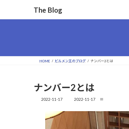
コ
ナ
The Blog
ン
ビ
テ
ゲ
ン
ー
ツ
シ
へ
ョ
ス
ン
キ
に
ッ
移
HOME
ビルメン王のブログ
ナンバー2とは
プ
動
ナンバー2とは
最
2022-11-17
2022-11-17
≡
終
更
新
日
時