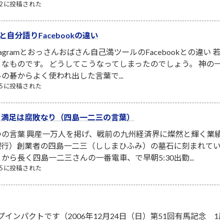
/12 に投稿された
amと自分語りFacebookの違い
tagramとおっさんおばさん自己満ツールのFacebookとの
なものです。 どうしてこうなってしまったのでしょう。 神の
の碁からよく使われ出した言葉で...
/25 に投稿された
、満足は腐敗なり（四島一二三の言葉）
つの言葉 興産一万人を掲げ、戦前の九州経済界に燦然と輝く業
銀行）創業者の四島一二三（ししまひふみ）の墓石に刻まれてい
から長く四島一二三さんの一番電車、で早朝5:30出勤...
/25 に投稿された
プインパクトです（2006年12月24日（日）第51回有馬記念