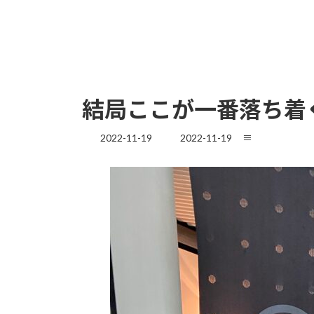
結局ここが一番落ち着
最
2022-11-19
2022-11-19
≡
終
更
新
日
時
: