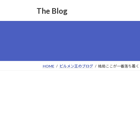
コ
ナ
The Blog
ン
ビ
テ
ゲ
ン
ー
ツ
シ
へ
ョ
ス
ン
キ
に
ッ
移
HOME
ビルメン王のブログ
結局ここが一番落ち着く
プ
動