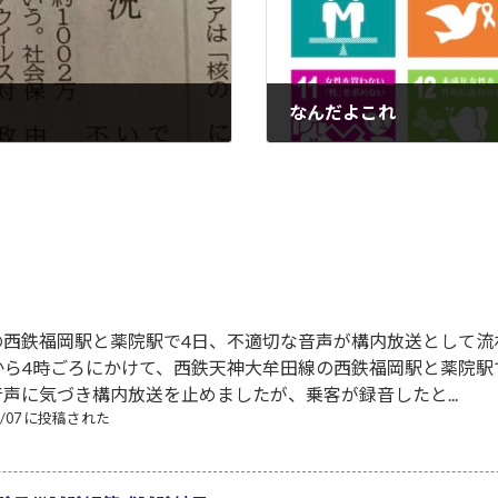
なんだよこれ
2022-11-19
の西鉄福岡駅と薬院駅で4日、不適切な音声が構内放送として流
から4時ごろにかけて、西鉄天神大牟田線の西鉄福岡駅と薬院
声に気づき構内放送を止めましたが、乗客が録音したと...
08/07 に投稿された