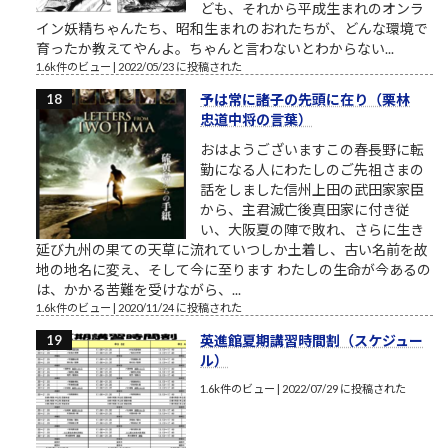
ども、それから平成生まれのオンラ
イン妖精ちゃんたち、昭和生まれのおれたちが、どんな環境で
育ったか教えてやんよ。ちゃんと言わないとわからない...
1.6k件のビュー
|
2022/05/23 に投稿された
予は常に諸子の先頭に在り（栗林
忠道中将の言葉）
おはようございますこの春長野に転
勤になる人にわたしのご先祖さまの
話をしました信州上田の武田家家臣
から、主君滅亡後真田家に付き従
い、大阪夏の陣で敗れ、さらに生き
延び九州の果ての天草に流れていつしか土着し、古い名前を故
地の地名に変え、そして今に至ります わたしの生命が今あるの
は、かかる苦難を受けながら、...
1.6k件のビュー
|
2020/11/24 に投稿された
英進館夏期講習時間割（スケジュー
ル）
1.6k件のビュー
|
2022/07/29 に投稿された