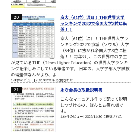
京大（61位）涙目！THE世界大学
ランキング2022で帝国大学3位に転
落！！
京大（61位）涙目！THE世界大学ラ
ンキング2022で京城（ソウル）大学
（54位）に抜かれ帝国大学3位に転
落！！ 毎年9月、この世界中の学生
が見ているTHE（Times Higher Education）の世界大学ランキ
ングを楽しみにしている筆者です。 日本の、大学学部入学試験
の偏差値なんかより、よ...
1.6k件のビュー
|
2021/09/03 に投稿された
永守会長の取扱説明書
こんなマニュアル作って配って説明
しつづけるの、ほんとお疲れ様で
す。
1.6k件のビュー
|
2022/11/30 に投稿された