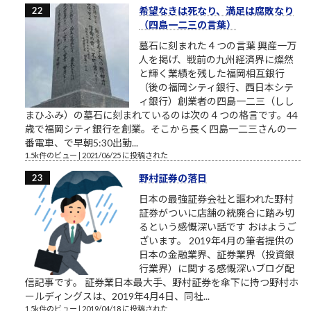
希望なきは死なり、満足は腐敗なり
（四島一二三の言葉）
墓石に刻まれた４つの言葉 興産一万
人を掲げ、戦前の九州経済界に燦然
と輝く業績を残した福岡相互銀行
（後の福岡シティ銀行、西日本シテ
ィ銀行）創業者の四島一二三（しし
まひふみ）の墓石に刻まれているのは次の４つの格言です。44
歳で福岡シティ銀行を創業。そこから長く四島一二三さんの一
番電車、で早朝5:30出勤...
1.5k件のビュー
|
2021/06/25 に投稿された
野村証券の落日
日本の最強証券会社と謳われた野村
証券がついに店舗の統廃合に踏み切
るという感慨深い話です おはようご
ざいます。 2019年4月の筆者提供の
日本の金融業界、証券業界（投資銀
行業界）に関する感慨深いブログ配
信記事です。 証券業日本最大手、野村証券を傘下に持つ野村ホ
ールディングスは、2019年4月4日、同社...
1.5k件のビュー
|
2019/04/18 に投稿された