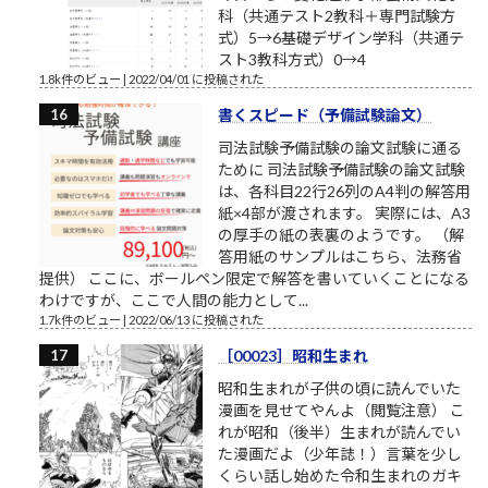
科（共通テスト2教科＋専門試験方
式）5→6基礎デザイン学科（共通テ
スト3教科方式）0→4
1.8k件のビュー
|
2022/04/01 に投稿された
書くスピード（予備試験論文）
司法試験予備試験の論文試験に通る
ために 司法試験予備試験の論文試験
は、各科目22行26列のA4判の解答用
紙×4部が渡されます。 実際には、A3
の厚手の紙の表裏のようです。 （解
答用紙のサンプルはこちら、法務省
提供） ここに、ボールペン限定で解答を書いていくことになる
わけですが、ここで人間の能力として...
1.7k件のビュー
|
2022/06/13 に投稿された
［00023］昭和生まれ
昭和生まれが子供の頃に読んでいた
漫画を見せてやんよ（閲覧注意） こ
れが昭和（後半）生まれが読んでい
た漫画だよ（少年誌！）言葉を少し
くらい話し始めた令和生まれのガキ