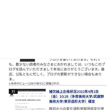
離れるようにしましょう。本気の人
と仕事したいなら。やりたい、教えてくれ、話を聞きたい、イ
ベントに参加したいという割には、特に自分で努力をしないと
いう人がいます。本気のふり...
2.1k件のビュー
|
2021/10/09 に投稿された
［00011］ルロイ修道士は言われた
「困難は分割せよ」（井上ひさ
し）
ルロイの言葉を思い出してください
おはようございます。2017年8月、
筆者は塾長ブログと題して売れない
ブログを書いております。それで
も、数少ない読者のみなさまにおかれましては、いつもこのブ
ログを読んでいただきまして本当にありがとうございます。最
近、公私ともに忙しく、ブログの更新ができない場合もあり
ま...
1.9k件のビュー
|
2017/08/12 に投稿された
補欠繰上合格状況2022年4月1日
（金）10:28（多摩美術大学/武蔵野
美術大学/東京造形大学）確定
昨日からの変化造形学部芸術文化学