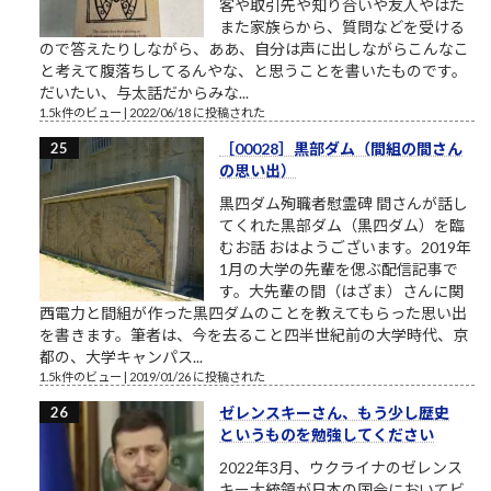
客や取引先や知り合いや友人やはた
また家族らから、質問などを受ける
ので答えたりしながら、ああ、自分は声に出しながらこんなこ
と考えて腹落ちしてるんやな、と思うことを書いたものです。
だいたい、与太話だからみな...
1.5k件のビュー
|
2022/06/18 に投稿された
［00028］黒部ダム（間組の間さん
の思い出）
黒四ダム殉職者慰霊碑 間さんが話し
てくれた黒部ダム（黒四ダム）を臨
むお話 おはようございます。2019年
1月の大学の先輩を偲ぶ配信記事で
す。大先輩の間（はざま）さんに関
西電力と間組が作った黒四ダムのことを教えてもらった思い出
を書きます。筆者は、今を去ること四半世紀前の大学時代、京
都の、大学キャンパス...
1.5k件のビュー
|
2019/01/26 に投稿された
ゼレンスキーさん、もう少し歴史
というものを勉強してください
2022年3月、ウクライナのゼレンス
キー大統領が日本の国会においてビ