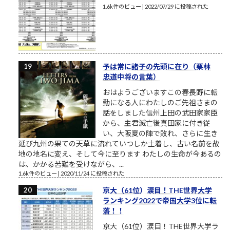
1.6k件のビュー
|
2022/07/29 に投稿された
予は常に諸子の先頭に在り（栗林
忠道中将の言葉）
おはようございますこの春長野に転
勤になる人にわたしのご先祖さまの
話をしました信州上田の武田家家臣
から、主君滅亡後真田家に付き従
い、大阪夏の陣で敗れ、さらに生き
延び九州の果ての天草に流れていつしか土着し、古い名前を故
地の地名に変え、そして今に至ります わたしの生命が今あるの
は、かかる苦難を受けながら、...
1.6k件のビュー
|
2020/11/24 に投稿された
京大（61位）涙目！THE世界大学
ランキング2022で帝国大学3位に転
落！！
京大（61位）涙目！THE世界大学ラ