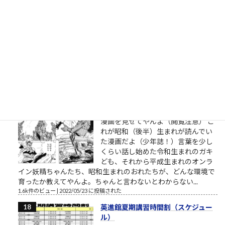
司法試験予備試験の論文試験に通る
ために 司法試験予備試験の論文試験
は、各科目22行26列のA4判の解答用
紙×4部が渡されます。 実際には、A3
の厚手の紙の表裏のようです。 （解
答用紙のサンプルはこちら、法務省
提供） ここに、ボールペン限定で解答を書いていくことになる
わけですが、ここで人間の能力として...
1.7k件のビュー
|
2022/06/13 に投稿された
［00023］昭和生まれ
昭和生まれが子供の頃に読んでいた
漫画を見せてやんよ（閲覧注意） こ
れが昭和（後半）生まれが読んでい
た漫画だよ（少年誌！）言葉を少し
くらい話し始めた令和生まれのガキ
ども、それから平成生まれのオンラ
イン妖精ちゃんたち、昭和生まれのおれたちが、どんな環境で
育ったか教えてやんよ。ちゃんと言わないとわからない...
1.6k件のビュー
|
2022/05/23 に投稿された
英進館夏期講習時間割（スケジュー
ル）