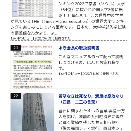
ンキング2022で京城（ソウル）大学
（54位）に抜かれ帝国大学3位に転
落！！ 毎年9月、この世界中の学生
が見ているTHE（Times Higher Education）の世界大学ランキ
ングを楽しみにしている筆者です。 日本の、大学学部入学試験
の偏差値なんかより、よ...
1.6k件のビュー
|
2021/09/03 に投稿された
永守会長の取扱説明書
こんなマニュアル作って配って説明
しつづけるの、ほんとお疲れ様で
す。
1.6k件のビュー
|
2022/11/30 に投稿された
希望なきは死なり、満足は腐敗なり
（四島一二三の言葉）
墓石に刻まれた４つの言葉 興産一万
人を掲げ、戦前の九州経済界に燦然
と輝く業績を残した福岡相互銀行
（後の福岡シティ銀行、西日本シテ