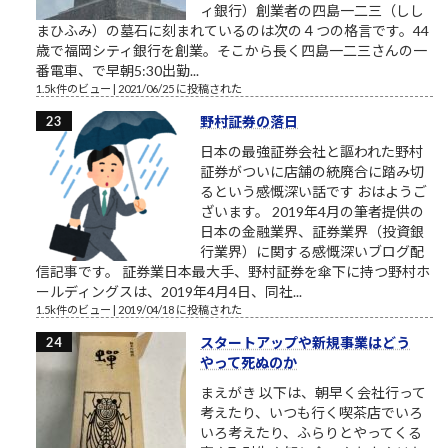
ィ銀行）創業者の四島一二三（しし
まひふみ）の墓石に刻まれているのは次の４つの格言です。44
歳で福岡シティ銀行を創業。そこから長く四島一二三さんの一
番電車、で早朝5:30出勤...
1.5k件のビュー
|
2021/06/25 に投稿された
野村証券の落日
日本の最強証券会社と謳われた野村
証券がついに店舗の統廃合に踏み切
るという感慨深い話です おはようご
ざいます。 2019年4月の筆者提供の
日本の金融業界、証券業界（投資銀
行業界）に関する感慨深いブログ配
信記事です。 証券業日本最大手、野村証券を傘下に持つ野村ホ
ールディングスは、2019年4月4日、同社...
1.5k件のビュー
|
2019/04/18 に投稿された
スタートアップや新規事業はどう
やって死ぬのか
まえがき 以下は、朝早く会社行って
考えたり、いつも行く喫茶店でいろ
いろ考えたり、ふらりとやってくる