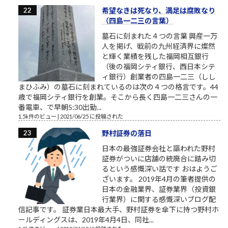
希望なきは死なり、満足は腐敗なり
（四島一二三の言葉）
墓石に刻まれた４つの言葉 興産一万
人を掲げ、戦前の九州経済界に燦然
と輝く業績を残した福岡相互銀行
（後の福岡シティ銀行、西日本シテ
ィ銀行）創業者の四島一二三（しし
まひふみ）の墓石に刻まれているのは次の４つの格言です。44
歳で福岡シティ銀行を創業。そこから長く四島一二三さんの一
番電車、で早朝5:30出勤...
1.5k件のビュー
|
2021/06/25 に投稿された
野村証券の落日
日本の最強証券会社と謳われた野村
証券がついに店舗の統廃合に踏み切
るという感慨深い話です おはようご
ざいます。 2019年4月の筆者提供の
日本の金融業界、証券業界（投資銀
行業界）に関する感慨深いブログ配
信記事です。 証券業日本最大手、野村証券を傘下に持つ野村ホ
ールディングスは、2019年4月4日、同社...