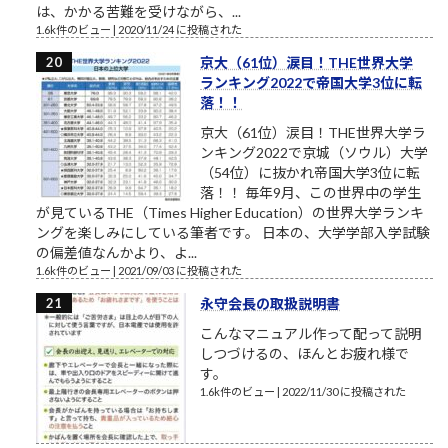
は、かかる苦難を受けながら、...
1.6k件のビュー
|
2020/11/24 に投稿された
京大（61位）涙目！THE世界大学
ランキング2022で帝国大学3位に転
落！！
京大（61位）涙目！THE世界大学ラ
ンキング2022で京城（ソウル）大学
（54位）に抜かれ帝国大学3位に転
落！！ 毎年9月、この世界中の学生
が見ているTHE（Times Higher Education）の世界大学ランキ
ングを楽しみにしている筆者です。 日本の、大学学部入学試験
の偏差値なんかより、よ...
1.6k件のビュー
|
2021/09/03 に投稿された
永守会長の取扱説明書
こんなマニュアル作って配って説明
しつづけるの、ほんとお疲れ様で
す。
1.6k件のビュー
|
2022/11/30 に投稿された