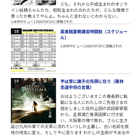
ども、それから平成生まれのオンラ
イン妖精ちゃんたち、昭和生まれのおれたちが、どんな環境で
育ったか教えてやんよ。ちゃんと言わないとわからない...
1.6k件のビュー
|
2022/05/23 に投稿された
英進館夏期講習時間割（スケジュー
ル）
1.6k件のビュー
|
2022/07/29 に投稿された
予は常に諸子の先頭に在り（栗林
忠道中将の言葉）
おはようございますこの春長野に転
勤になる人にわたしのご先祖さまの
話をしました信州上田の武田家家臣
から、主君滅亡後真田家に付き従
い、大阪夏の陣で敗れ、さらに生き
延び九州の果ての天草に流れていつしか土着し、古い名前を故
地の地名に変え、そして今に至ります わたしの生命が今あるの