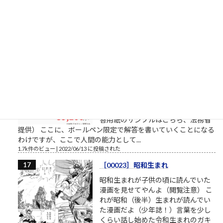
科（共通テスト2教科＋専門試験方
式）5→6基礎デザイン学科（共通テ
スト3教科方式）0→4
1.8k件のビュー
|
2022/04/01 に投稿された
書くスピード（予備試験論文）
司法試験予備試験の論文試験に通る
ために 司法試験予備試験の論文試験
は、各科目22行26列のA4判の解答用
紙×4部が渡されます。 実際には、A3
の厚手の紙の表裏のようです。 （解
答用紙のサンプルはこちら、法務省
提供） ここに、ボールペン限定で解答を書いていくことになる
わけですが、ここで人間の能力として...
1.7k件のビュー
|
2022/06/13 に投稿された
［00023］昭和生まれ
昭和生まれが子供の頃に読んでいた
漫画を見せてやんよ（閲覧注意） こ
れが昭和（後半）生まれが読んでい
た漫画だよ（少年誌！）言葉を少し
くらい話し始めた令和生まれのガキ