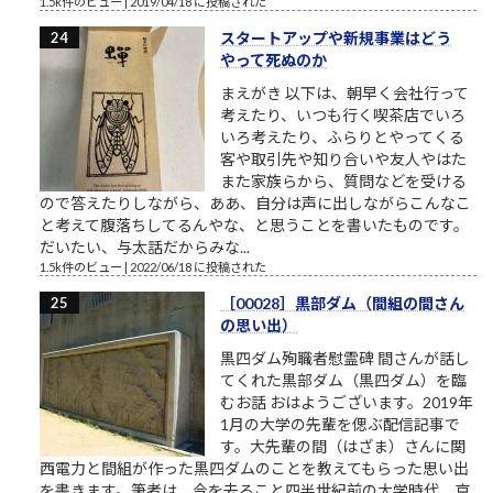
1.5k件のビュー
|
2019/04/18 に投稿された
スタートアップや新規事業はどう
やって死ぬのか
まえがき 以下は、朝早く会社行って
考えたり、いつも行く喫茶店でいろ
いろ考えたり、ふらりとやってくる
客や取引先や知り合いや友人やはた
また家族らから、質問などを受ける
ので答えたりしながら、ああ、自分は声に出しながらこんなこ
と考えて腹落ちしてるんやな、と思うことを書いたものです。
だいたい、与太話だからみな...
1.5k件のビュー
|
2022/06/18 に投稿された
［00028］黒部ダム（間組の間さん
の思い出）
黒四ダム殉職者慰霊碑 間さんが話し
てくれた黒部ダム（黒四ダム）を臨
むお話 おはようございます。2019年
1月の大学の先輩を偲ぶ配信記事で
す。大先輩の間（はざま）さんに関
西電力と間組が作った黒四ダムのことを教えてもらった思い出
を書きます。筆者は、今を去ること四半世紀前の大学時代、京