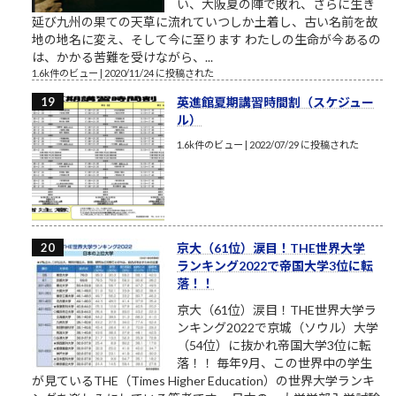
い、大阪夏の陣で敗れ、さらに生き
延び九州の果ての天草に流れていつしか土着し、古い名前を故
地の地名に変え、そして今に至ります わたしの生命が今あるの
は、かかる苦難を受けながら、...
1.6k件のビュー
|
2020/11/24 に投稿された
英進館夏期講習時間割（スケジュー
ル）
1.6k件のビュー
|
2022/07/29 に投稿された
京大（61位）涙目！THE世界大学
ランキング2022で帝国大学3位に転
落！！
京大（61位）涙目！THE世界大学ラ
ンキング2022で京城（ソウル）大学
（54位）に抜かれ帝国大学3位に転
落！！ 毎年9月、この世界中の学生
が見ているTHE（Times Higher Education）の世界大学ランキ