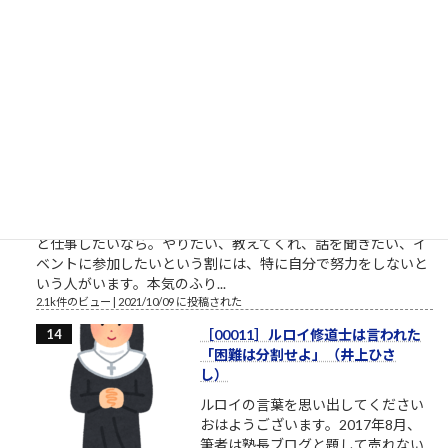
射訓練や発射試験、射程距離、殺傷
能力の確認等当然事前に行っていたはずだし、警備体制の手薄
な所を見抜いて冷静に近付いた手際、一見それとは分から...
2.1k件のビュー
|
2022/07/08 に投稿された
やりたいというだけでずっと着手
しない人たち
やりたいとかいう割に、具体的に着
手しない人たち やりたいと言ってい
る割に着手すらしない、そんな自分
に酔うだけの人からは、できるだけ
離れるようにしましょう。本気の人
と仕事したいなら。やりたい、教えてくれ、話を聞きたい、イ
ベントに参加したいという割には、特に自分で努力をしないと
いう人がいます。本気のふり...
2.1k件のビュー
|
2021/10/09 に投稿された
［00011］ルロイ修道士は言われた
「困難は分割せよ」（井上ひさ
し）
ルロイの言葉を思い出してください
おはようございます。2017年8月、
筆者は塾長ブログと題して売れない