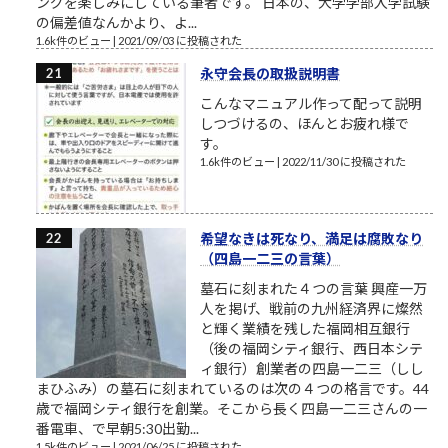
ングを楽しみにしている筆者です。 日本の、大学学部入学試験
の偏差値なんかより、よ...
1.6k件のビュー
|
2021/09/03 に投稿された
永守会長の取扱説明書
こんなマニュアル作って配って説明
しつづけるの、ほんとお疲れ様で
す。
1.6k件のビュー
|
2022/11/30 に投稿された
希望なきは死なり、満足は腐敗なり
（四島一二三の言葉）
墓石に刻まれた４つの言葉 興産一万
人を掲げ、戦前の九州経済界に燦然
と輝く業績を残した福岡相互銀行
（後の福岡シティ銀行、西日本シテ
ィ銀行）創業者の四島一二三（しし
まひふみ）の墓石に刻まれているのは次の４つの格言です。44
歳で福岡シティ銀行を創業。そこから長く四島一二三さんの一
番電車、で早朝5:30出勤...
1.5k件のビュー
|
2021/06/25 に投稿された