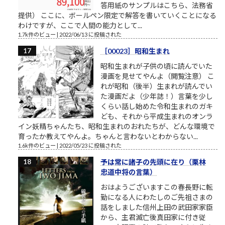
答用紙のサンプルはこちら、法務省
提供） ここに、ボールペン限定で解答を書いていくことになる
わけですが、ここで人間の能力として...
1.7k件のビュー
|
2022/06/13 に投稿された
［00023］昭和生まれ
昭和生まれが子供の頃に読んでいた
漫画を見せてやんよ（閲覧注意） こ
れが昭和（後半）生まれが読んでい
た漫画だよ（少年誌！）言葉を少し
くらい話し始めた令和生まれのガキ
ども、それから平成生まれのオンラ
イン妖精ちゃんたち、昭和生まれのおれたちが、どんな環境で
育ったか教えてやんよ。ちゃんと言わないとわからない...
1.6k件のビュー
|
2022/05/23 に投稿された
予は常に諸子の先頭に在り（栗林
忠道中将の言葉）
おはようございますこの春長野に転
勤になる人にわたしのご先祖さまの
話をしました信州上田の武田家家臣
から、主君滅亡後真田家に付き従