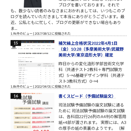
ブログを書いております。それで
も、数少ない読者のみなさまにおかれましては、いつもこのブ
ログを読んでいただきまして本当にありがとうございます。最
近、公私ともに忙しく、ブログの更新ができない場合もあり
ま...
1.9k件のビュー
|
2017/08/12 に投稿された
補欠繰上合格状況2022年4月1日
（金）10:28（多摩美術大学/武蔵野
美術大学/東京造形大学）確定
昨日からの変化造形学部芸術文化学
科（共通テスト2教科＋専門試験方
式）5→6基礎デザイン学科（共通テ
スト3教科方式）0→4
1.8k件のビュー
|
2022/04/01 に投稿された
書くスピード（予備試験論文）
司法試験予備試験の論文試験に通る
ために 司法試験予備試験の論文試験
は、各科目22行26列のA4判の解答用
紙×4部が渡されます。 実際には、A3
の厚手の紙の表裏のようです。 （解