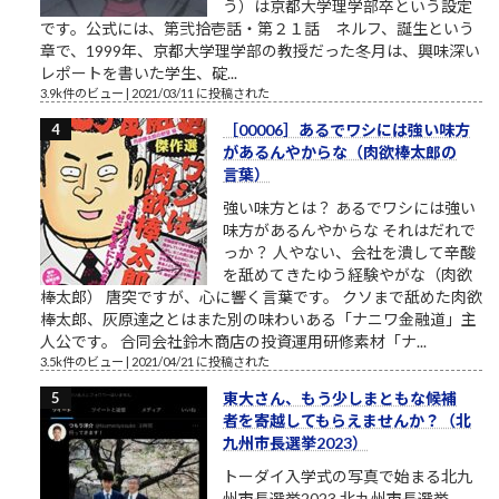
う）は京都大学理学部卒という設定
です。公式には、第弐拾壱話・第２１話 ネルフ、誕生という
章で、1999年、京都大学理学部の教授だった冬月は、興味深い
レポートを書いた学生、碇...
3.9k件のビュー
|
2021/03/11 に投稿された
［00006］あるでワシには強い味方
があるんやからな（肉欲棒太郎の
言葉）
強い味方とは？ あるでワシには強い
味方があるんやからな それはだれで
っか？ 人やない、会社を潰して辛酸
を舐めてきたゆう経験やがな（肉欲
棒太郎） 唐突ですが、心に響く言葉です。 クソまで舐めた肉欲
棒太郎、灰原達之とはまた別の味わいある「ナニワ金融道」主
人公です。 合同会社鈴木商店の投資運用研修素材「ナ...
3.5k件のビュー
|
2021/04/21 に投稿された
東大さん、もう少しまともな候補
者を寄越してもらえませんか？（北
九州市長選挙2023）
トーダイ入学式の写真で始まる北九
州市長選挙2023 北九州市長選挙