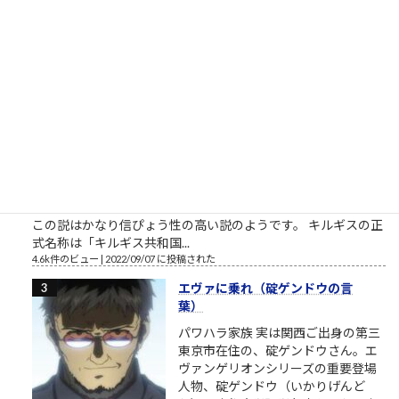
たちが口を揃えて言っていたのは、彼らは首都圏だ関西圏だ都
会だ塾だ予備校だ中高一貫私立だエスカレーターだの、要す...
11k件のビュー
|
2022/12/10 に投稿された
［00026］キルギス人と日本人（似
た者同士）
似た者同士 キルギス人と日本人は、
顔や見た目が似ているのみでなく、
遺伝子や名前なども似ていると言わ
れています。では何故2つの民族は似
ているのでしょうか。一説によれ
ば、キルギス人と日本人は同じ祖先であるということですが、
この説はかなり信ぴょう性の高い説のようです。 キルギスの正
式名称は「キルギス共和国...
4.6k件のビュー
|
2022/09/07 に投稿された
エヴァに乗れ（碇ゲンドウの言
葉）
パワハラ家族 実は関西ご出身の第三
東京市在住の、碇ゲンドウさん。エ
ヴァンゲリオンシリーズの重要登場
人物、碇ゲンドウ（いかりげんど