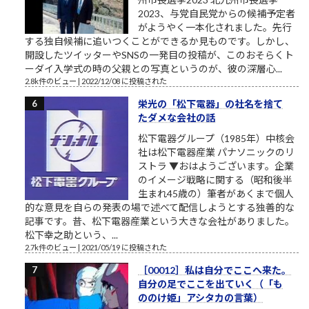
2023、与党自民党からの候補予定者
がようやく一本化されました。先行
する独自候補に追いつくことができるか見ものです。しかし、
開設したツイッターやSNSの一発目の投稿が、このおそらくト
ーダイ入学式の時の父親との写真というのが、彼の深層心...
2.8k件のビュー
|
2022/12/08 に投稿された
栄光の「松下電器」の社名を捨て
たダメな会社の話
松下電器グループ（1985年）中核会
社は松下電器産業 パナソニックのリ
ストラ ▼おはようございます。企業
のイメージ戦略に関する（昭和後半
生まれ45歳の）筆者があくまで個人
的な意見を自らの発表の場で述べて配信しようとする独善的な
記事です。昔、松下電器産業という大きな会社がありました。
松下幸之助という、...
2.7k件のビュー
|
2021/05/19 に投稿された
［00012］私は自分でここへ来た。
自分の足でここを出ていく（「も
ののけ姫」アシタカの言葉）