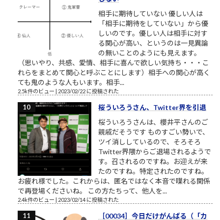
相手に期待していない 優しい人は
「相手に期待をしていない」から優
しいのです。優しい人は相手に対す
る関心が高い、というのは一見異論
の無いことのようにも見えます。
（思いやり、共感、愛情、相手に喜んで欲しい気持ち・・・こ
れらをまとめて関心と呼ぶことにします）相手への関心が高く
ても鬼のような人もいます。相手...
2.5k件のビュー
|
2023/02/22 に投稿された
桜ういろうさん、Twitter界を引退
桜ういろうさんは、櫻井平さんのご
親戚だそうです ものすごい勢いで、
ツイ消ししているので、そろそろ
Twitter界隈からご退場されるようで
す。召されるのですね。お迎えが来
たのですね。特定されたのですね。
お疲れ様でした。これからは、匿名ではなく本音で喋れる関係
で再登場くださいね。 この方たちって、他人を...
2.4k件のビュー
|
2023/02/14 に投稿された
［00034］今日だけがんばる（「カ