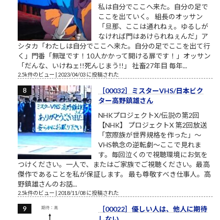
私は自分でここへ来た。自分の足で
ここを出ていく。 組長のオッサン
「旦那、ここは通れねぇ。ゆるしが
なければ門はあけられねぇんだ」ア
シタカ「わたしは自分でここへ来た。自分の足でここを出て行
く」門番「無理です！10人かかって開ける扉です！」オッサン
「だんな、いけねェ!!死んじまう!!」 社畜27年目 毎年...
2.5k件のビュー
|
2023/04/03 に投稿された
［00032］ミスターVHS/日本ビク
ター高野鎮雄さん
NHKプロジェクトX/伝説の第2回
【NHK】 プロジェクトX 第2回放送
「窓際族が世界規格を作った」～
VHS執念の逆転劇～ここで見れま
す。毎回泣くので視聴環境にお気を
つけください。一人で、またはご家族でご視聴ください。最高
傑作であることを私が保証します。 最も尊敬すべき仕事人。高
野鎮雄さんのお話...
2.5k件のビュー
|
2018/11/08 に投稿された
［00022］優しい人は、他人に期待
しない