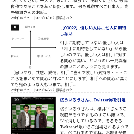
つけください。一人で、またはご家族でご視聴ください。最高
傑作であることを私が保証します。 最も尊敬すべき仕事人。高
野鎮雄さんのお話...
2.5k件のビュー
|
2018/11/08 に投稿された
［00022］優しい人は、他人に期待
しない
相手に期待していない 優しい人は
「相手に期待をしていない」から優
しいのです。優しい人は相手に対す
る関心が高い、というのは一見異論
の無いことのようにも見えます。
（思いやり、共感、愛情、相手に喜んで欲しい気持ち・・・こ
れらをまとめて関心と呼ぶことにします）相手への関心が高く
ても鬼のような人もいます。相手...
2.5k件のビュー
|
2023/02/22 に投稿された
桜ういろうさん、Twitter界を引退
桜ういろうさんは、櫻井平さんのご
親戚だそうです ものすごい勢いで、
ツイ消ししているので、そろそろ
Twitter界隈からご退場されるようで
す。召されるのですね。お迎えが来