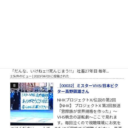
松下幸之助という、...
2.7k件のビュー
|
2021/05/19 に投稿された
［00012］私は自分でここへ来た。
自分の足でここを出ていく（「も
ののけ姫」アシタカの言葉）
私は自分でここへ来た。自分の足で
ここを出ていく。 組長のオッサン
「旦那、ここは通れねぇ。ゆるしが
なければ門はあけられねぇんだ」ア
シタカ「わたしは自分でここへ来た。自分の足でここを出て行
く」門番「無理です！10人かかって開ける扉です！」オッサン
「だんな、いけねェ!!死んじまう!!」 社畜27年目 毎年...
2.5k件のビュー
|
2023/04/03 に投稿された
［00032］ミスターVHS/日本ビク
ター高野鎮雄さん
NHKプロジェクトX/伝説の第2回
【NHK】 プロジェクトX 第2回放送
「窓際族が世界規格を作った」～
VHS執念の逆転劇～ここで見れま
す。毎回泣くので視聴環境にお気を