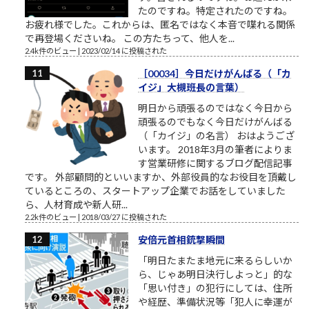
たのですね。特定されたのですね。
お疲れ様でした。これからは、匿名ではなく本音で喋れる関係
で再登場くださいね。 この方たちって、他人を...
2.4k件のビュー
|
2023/02/14 に投稿された
［00034］今日だけがんばる（「カ
イジ」大槻班長の言葉）
明日から頑張るのではなく今日から
頑張るのでもなく今日だけがんばる
（「カイジ」の名言） おはようござ
います。 2018年3月の筆者によりま
す営業研修に関するブログ配信記事
です。 外部顧問的といいますか、外部役員的なお役目を頂戴し
ているところの、スタートアップ企業でお話をしていました
ら、人材育成や新人研...
2.2k件のビュー
|
2018/03/27 に投稿された
安倍元首相銃撃瞬間
「明日たまたま地元に来るらしいか
ら、じゃあ明日決行しよっと」的な
「思い付き」の犯行にしては、住所
や経歴、準備状況等「犯人に幸運が