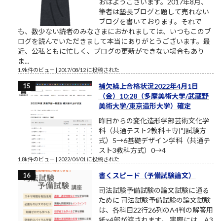
おはようございます。2017年8月、
筆者は塾長ブログと題して売れない
ブログを書いております。それで
も、数少ない読者のみなさまにおかれましては、いつもこのブ
ログを読んでいただきまして本当にありがとうございます。最
近、公私ともに忙しく、ブログの更新ができない場合もあり
ま...
1.9k件のビュー
|
2017/08/12 に投稿された
補欠繰上合格状況2022年4月1日
（金）10:28（多摩美術大学/武蔵野
美術大学/東京造形大学）確定
昨日からの変化造形学部芸術文化学
科（共通テスト2教科＋専門試験方
式）5→6基礎デザイン学科（共通テ
スト3教科方式）0→4
1.8k件のビュー
|
2022/04/01 に投稿された
書くスピード（予備試験論文）
司法試験予備試験の論文試験に通る
ために 司法試験予備試験の論文試験
は、各科目22行26列のA4判の解答用
紙×4部が渡されます。 実際には、A3