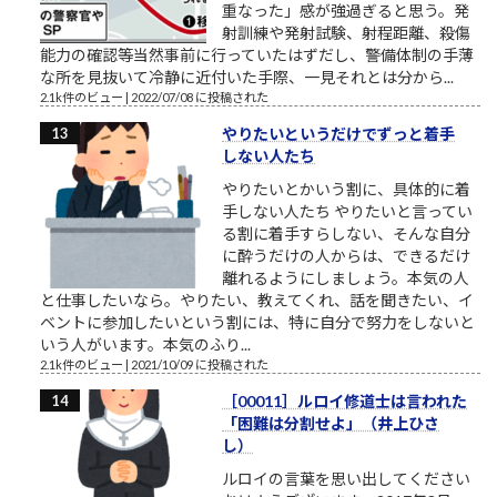
重なった」感が強過ぎると思う。発
射訓練や発射試験、射程距離、殺傷
能力の確認等当然事前に行っていたはずだし、警備体制の手薄
な所を見抜いて冷静に近付いた手際、一見それとは分から...
2.1k件のビュー
|
2022/07/08 に投稿された
やりたいというだけでずっと着手
しない人たち
やりたいとかいう割に、具体的に着
手しない人たち やりたいと言ってい
る割に着手すらしない、そんな自分
に酔うだけの人からは、できるだけ
離れるようにしましょう。本気の人
と仕事したいなら。やりたい、教えてくれ、話を聞きたい、イ
ベントに参加したいという割には、特に自分で努力をしないと
いう人がいます。本気のふり...
2.1k件のビュー
|
2021/10/09 に投稿された
［00011］ルロイ修道士は言われた
「困難は分割せよ」（井上ひさ
し）
ルロイの言葉を思い出してください