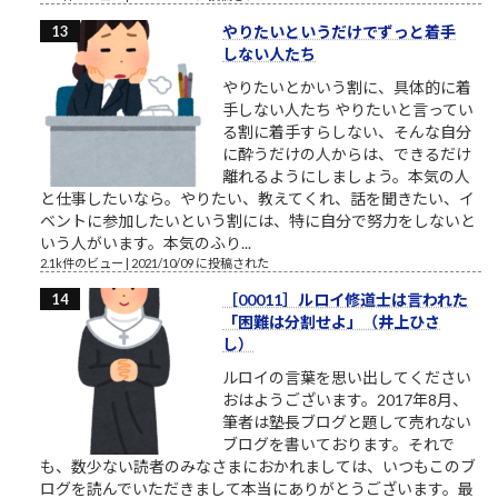
やりたいというだけでずっと着手
しない人たち
やりたいとかいう割に、具体的に着
手しない人たち やりたいと言ってい
る割に着手すらしない、そんな自分
に酔うだけの人からは、できるだけ
離れるようにしましょう。本気の人
と仕事したいなら。やりたい、教えてくれ、話を聞きたい、イ
ベントに参加したいという割には、特に自分で努力をしないと
いう人がいます。本気のふり...
2.1k件のビュー
|
2021/10/09 に投稿された
［00011］ルロイ修道士は言われた
「困難は分割せよ」（井上ひさ
し）
ルロイの言葉を思い出してください
おはようございます。2017年8月、
筆者は塾長ブログと題して売れない
ブログを書いております。それで
も、数少ない読者のみなさまにおかれましては、いつもこのブ
ログを読んでいただきまして本当にありがとうございます。最