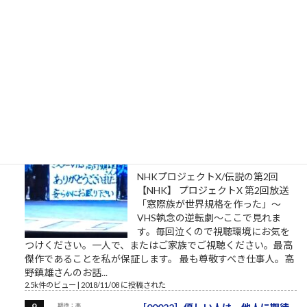
ののけ姫」アシタカの言葉）
私は自分でここへ来た。自分の足で
ここを出ていく。 組長のオッサン
「旦那、ここは通れねぇ。ゆるしが
なければ門はあけられねぇんだ」ア
シタカ「わたしは自分でここへ来た。自分の足でここを出て行
く」門番「無理です！10人かかって開ける扉です！」オッサン
「だんな、いけねェ!!死んじまう!!」 社畜27年目 毎年...
2.5k件のビュー
|
2023/04/03 に投稿された
［00032］ミスターVHS/日本ビク
ター高野鎮雄さん
NHKプロジェクトX/伝説の第2回
【NHK】 プロジェクトX 第2回放送
「窓際族が世界規格を作った」～
VHS執念の逆転劇～ここで見れま
す。毎回泣くので視聴環境にお気を
つけください。一人で、またはご家族でご視聴ください。最高
傑作であることを私が保証します。 最も尊敬すべき仕事人。高
野鎮雄さんのお話...
2.5k件のビュー
|
2018/11/08 に投稿された