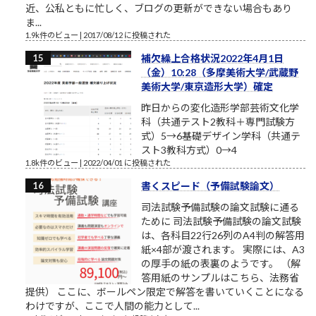
近、公私ともに忙しく、ブログの更新ができない場合もあり
ま...
1.9k件のビュー
|
2017/08/12 に投稿された
補欠繰上合格状況2022年4月1日
（金）10:28（多摩美術大学/武蔵野
美術大学/東京造形大学）確定
昨日からの変化造形学部芸術文化学
科（共通テスト2教科＋専門試験方
式）5→6基礎デザイン学科（共通テ
スト3教科方式）0→4
1.8k件のビュー
|
2022/04/01 に投稿された
書くスピード（予備試験論文）
司法試験予備試験の論文試験に通る
ために 司法試験予備試験の論文試験
は、各科目22行26列のA4判の解答用
紙×4部が渡されます。 実際には、A3
の厚手の紙の表裏のようです。 （解
答用紙のサンプルはこちら、法務省
提供） ここに、ボールペン限定で解答を書いていくことになる
わけですが、ここで人間の能力として...