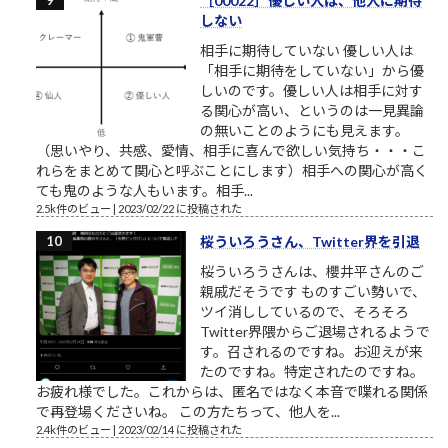
［00022］優しい人は、他人に期待
しない
相手に期待していない 優しい人は
「相手に期待をしていない」から優
しいのです。優しい人は相手に対す
る関心が高い、というのは一見異論
の無いことのようにも見えます。
（思いやり、共感、愛情、相手に喜んで欲しい気持ち・・・こ
れらをまとめて関心と呼ぶことにします）相手への関心が高く
ても鬼のような人もいます。相手...
2.5k件のビュー
|
2023/02/22 に投稿された
桜ういろうさん、Twitter界を引退
桜ういろうさんは、櫻井平さんのご
親戚だそうです ものすごい勢いで、
ツイ消ししているので、そろそろ
Twitter界隈からご退場されるようで
す。召されるのですね。お迎えが来
たのですね。特定されたのですね。
お疲れ様でした。これからは、匿名ではなく本音で喋れる関係
で再登場くださいね。 この方たちって、他人を...
2.4k件のビュー
|
2023/02/14 に投稿された