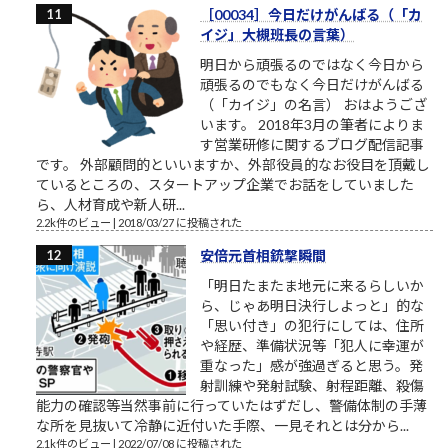
［00034］今日だけがんばる（「カ
イジ」大槻班長の言葉）
明日から頑張るのではなく今日から
頑張るのでもなく今日だけがんばる
（「カイジ」の名言） おはようござ
います。 2018年3月の筆者によりま
す営業研修に関するブログ配信記事
です。 外部顧問的といいますか、外部役員的なお役目を頂戴し
ているところの、スタートアップ企業でお話をしていました
ら、人材育成や新人研...
2.2k件のビュー
|
2018/03/27 に投稿された
安倍元首相銃撃瞬間
「明日たまたま地元に来るらしいか
ら、じゃあ明日決行しよっと」的な
「思い付き」の犯行にしては、住所
や経歴、準備状況等「犯人に幸運が
重なった」感が強過ぎると思う。発
射訓練や発射試験、射程距離、殺傷
能力の確認等当然事前に行っていたはずだし、警備体制の手薄
な所を見抜いて冷静に近付いた手際、一見それとは分から...
2.1k件のビュー
|
2022/07/08 に投稿された